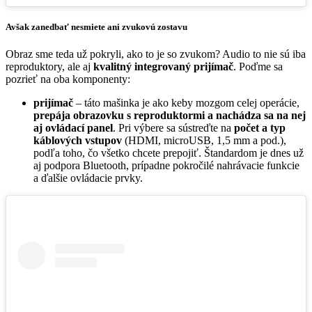
Avšak zanedbať nesmiete ani zvukovú zostavu
Obraz sme teda už pokryli, ako to je so zvukom? Audio to nie sú iba
reproduktory, ale aj
kvalitný integrovaný prijímač
. Poďme sa
pozrieť na oba komponenty:
prijímač
– táto mašinka je ako keby mozgom celej operácie,
prepája obrazovku s reproduktormi a nachádza sa na nej
aj ovládací panel
. Pri výbere sa sústreďte na
počet a typ
káblových vstupov
(HDMI, microUSB, 1,5 mm a pod.),
podľa toho, čo všetko chcete prepojiť. Štandardom je dnes už
aj podpora Bluetooth, prípadne pokročilé nahrávacie funkcie
a ďalšie ovládacie prvky.