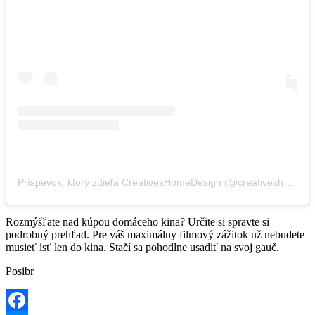
Príspevok, ktorý zdieľa CreativesHomeDesign (@creativeshomedesign)
Rozmýšľate nad kúpou domáceho kina? Určite si spravte si
podrobný prehľad. Pre váš maximálny filmový zážitok už nebudete
musieť ísť len do kina. Stačí sa pohodlne usadiť na svoj gauč.
Posibr