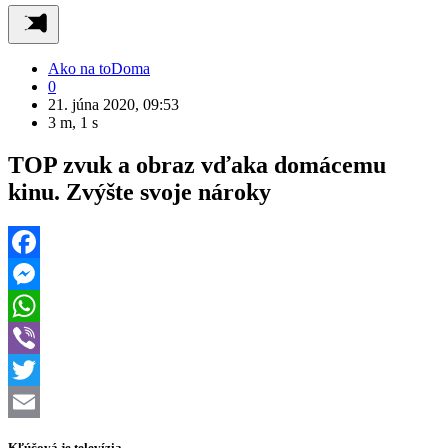
Ako na to
Doma
0
21. júna 2020, 09:53
3 m, 1 s
TOP zvuk a obraz vďaka domácemu
kinu. Zvýšte svoje nároky
Facebook
Messenger
WhatsApp
Viber
Twitter
Email
Kľúčová je televízia