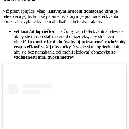
Nič prekvapujúce, však?
Hlavným hráčom domáceho kina je
televízia
a jej technické parametre, ktorým je podriadená kvalita
obrazu. Pri výbere by ste mali dbať na tieto dva faktory:
veľkosť/uhlopriečka
– na čo by vám bola kvalitná televízia,
ak by ste museli stáť meter od obrazovky, aby ste niečo
videli? Tu
musíte brať do úvahy aj priestorové rozloženie,
resp. veľkosť vašej obývačky
. Zvoľte si uhlopriečku tak,
aby ste bez namáhania očí mohli sledovať obrazovku
zo
vzdialenosti min. dvoch metrov
.