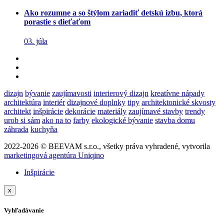
Ako rozumne a so štýlom zariadiť detskú izbu, ktorá
porastie s dieťaťom
03. júla
dizajn
bývanie
zaujímavosti
interierový dizajn
kreatívne nápady
architektúra
interiér
dizajnové doplnky
tipy
architektonické skvosty
architekt
inšpirácie
dekorácie
materiály
zaujímavé stavby
trendy
urob si sám
ako na to
farby
ekologické bývanie
stavba domu
záhrada
kuchyňa
2022-2026 © BEEVAM s.r.o., všetky práva vyhradené, vytvorila
marketingová agentúra Uniqino
Inšpirácie
x
Vyhľadávanie