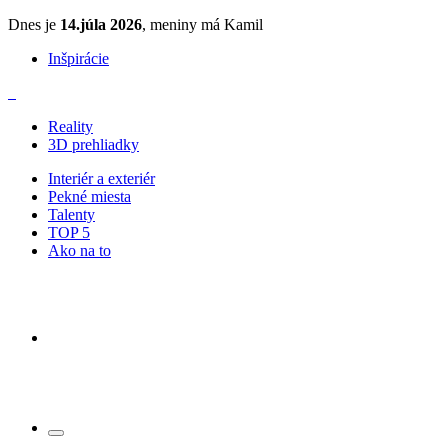
Dnes je
14.júla 2026
, meniny má Kamil
Inšpirácie
Reality
3D prehliadky
Interiér a exteriér
Pekné miesta
Talenty
TOP 5
Ako na to