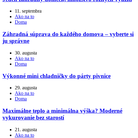
11. septembra
Ako na to
Doma
Záhradná súprava do každého domova – vyberte si
ju správne
30. augusta
Ako na to
Doma
Výkonné mini chladničky do párty pivnice
29. augusta
Ako na to
Doma
Maximálne teplo a minimálna výška? Moderné
vykurovanie bez starostí
21. augusta
Ako na to