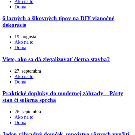
Ako na to
Doma
6 lacných a šikovných tipov na DIY vianočné
dekorácie
19. augusta
Ako na to
Doma
Viete, ako sa dá zlegalizovať čierna stavba?
27. septembra
Ako na to
Doma
Praktické doplnky do modernej záhrady – Párty
stan či solárna sprcha
26. septembra
Ako na to
Doma
Jeden záhradný domček, množstvo rôznych využití