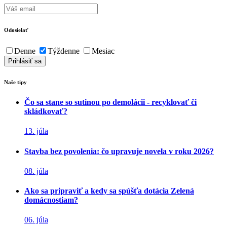
Odosielať
Denne
Týždenne
Mesiac
Naše tipy
Čo sa stane so sutinou po demolácii - recyklovať či
skládkovať?
13. júla
Stavba bez povolenia: čo upravuje novela v roku 2026?
08. júla
Ako sa pripraviť a kedy sa spúšťa dotácia Zelená
domácnostiam?
06. júla