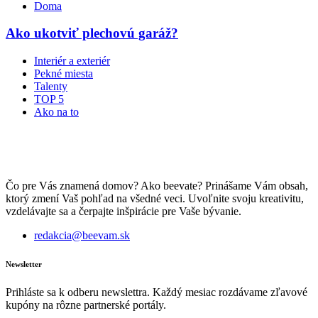
Doma
Ako ukotviť plechovú garáž?
Interiér a exteriér
Pekné miesta
Talenty
TOP 5
Ako na to
Čo pre Vás znamená domov? Ako beevate? Prinášame Vám obsah,
ktorý zmení Vaš pohľad na všedné veci. Uvoľnite svoju kreativitu,
vzdelávajte sa a čerpajte inšpirácie pre Vaše bývanie.
redakcia@beevam.sk
Newsletter
Prihláste sa k odberu newslettra. Každý mesiac rozdávame zľavové
kupóny na rôzne partnerské portály.