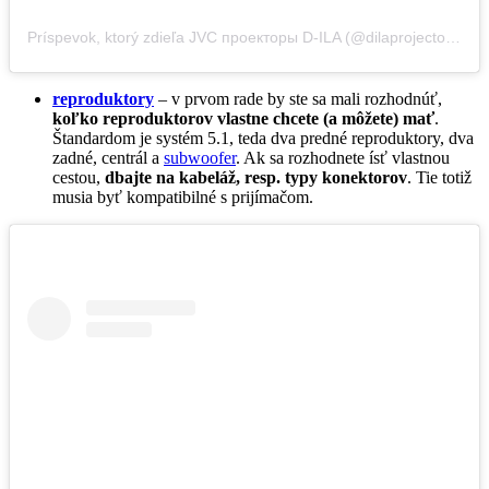
Príspevok, ktorý zdieľa JVC проекторы D-ILA (@dilaprojector)
,
28 
reproduktory
– v prvom rade by ste sa mali rozhodnúť,
koľko reproduktorov vlastne chcete (a môžete) mať
.
Štandardom je systém 5.1, teda dva predné reproduktory, dva
zadné, centrál a
subwoofer
. Ak sa rozhodnete ísť vlastnou
cestou,
dbajte na kabeláž, resp. typy konektorov
. Tie totiž
musia byť kompatibilné s prijímačom.