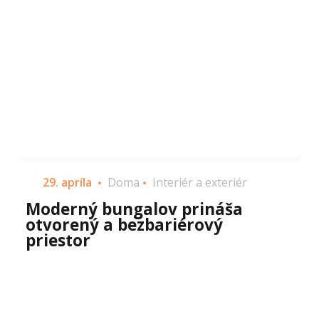
29. apríla
Doma
Interiér a exteriér
Moderný bungalov prináša
otvorený a bezbariérový
priestor