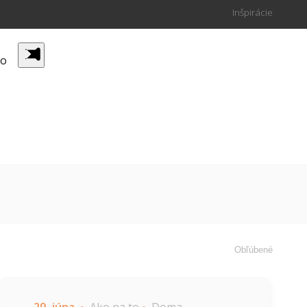
Inšpirácie
to
Obľúbené