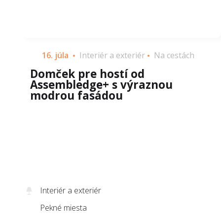
16. júla
Interiér a exteriér
Na cestách
Domček pre hostí od
Assembledge+ s výraznou
modrou fasádou
Interiér a exteriér
Pekné miesta