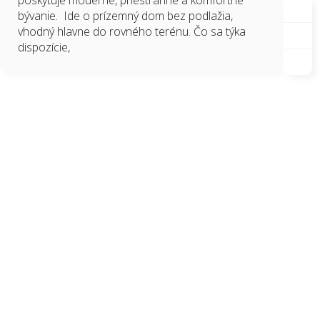
poskytuje moderné, priestranné a komfortné
bývanie. Ide o prízemný dom bez podlažia,
vhodný hlavne do rovného terénu. Čo sa týka
dispozície,