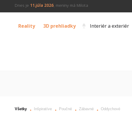
Dnes je
11.júla 2026
, meniny má Milota
Reality
3D prehliadky
Interiér a exteriér
Všetky
Inšpiratíve
Poučné
Zábavné
Oddychové