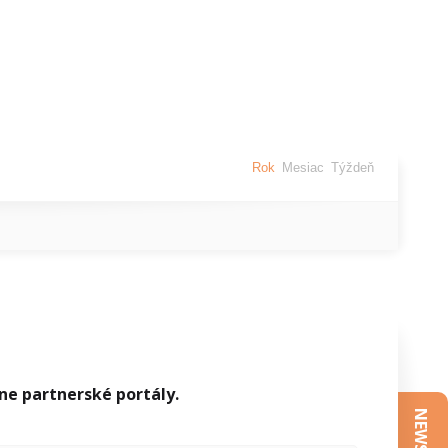
Rok
Mesiac
Týždeň
e partnerské portály.