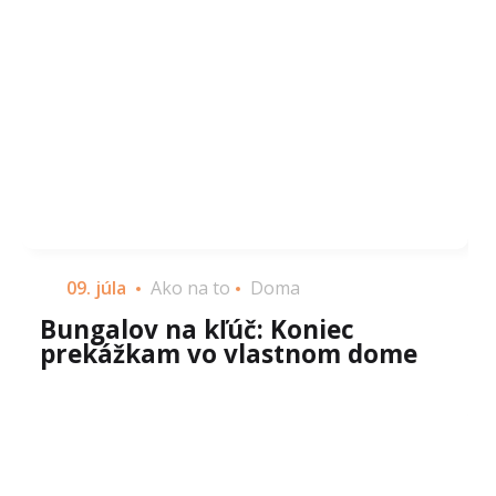
09. júla
Ako na to
Doma
Bungalov na kľúč: Koniec
prekážkam vo vlastnom dome