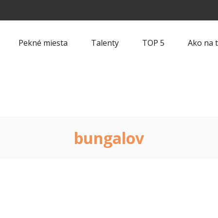
Pekné miesta
Talenty
TOP 5
Ako na 
bungalov