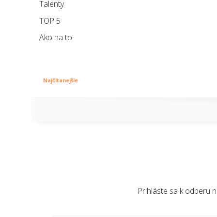
Talenty
TOP 5
Ako na to
Najčítanejšie
Prihláste sa k odberu 