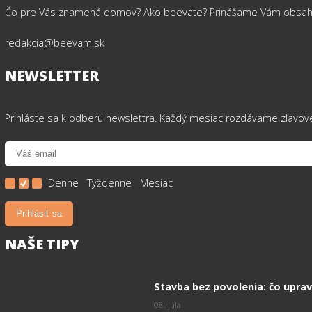
Čo pre Vás znamená domov? Ako beevate? Prinášame Vám obsah, ktor
redakcia@beevam.sk
NEWSLETTER
Prihláste sa k odberu newslettra. Každý mesiac rozdávame zľavov
Denne
Týždenne
Mesiac
NAŠE TIPY
Stavba bez povolenia: čo uprav
08. júla