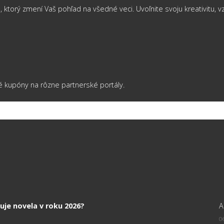
ý zmení Vaš pohľad na všedné veci. Uvoľnite svoju kreativitu, vzde
é kupóny na rôzne partnerské portály.
uje novela v roku 2026?
A
06