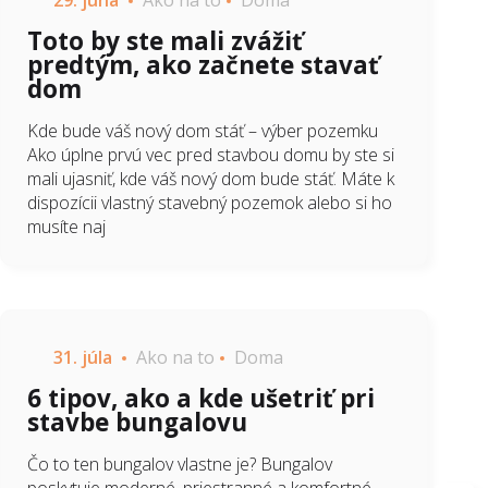
29. júna
Ako na to
Doma
Toto by ste mali zvážiť
predtým, ako začnete stavať
dom
Kde bude váš nový dom stáť – výber pozemku
Ako úplne prvú vec pred stavbou domu by ste si
mali ujasniť, kde váš nový dom bude stáť. Máte k
dispozícii vlastný stavebný pozemok alebo si ho
musíte naj
31. júla
Ako na to
Doma
6 tipov, ako a kde ušetriť pri
stavbe bungalovu
Čo to ten bungalov vlastne je? Bungalov