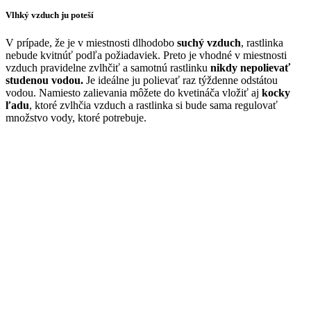
Vlhký vzduch ju poteší
V prípade, že je v miestnosti dlhodobo
suchý vzduch
, rastlinka
nebude kvitnúť podľa požiadaviek. Preto je vhodné v miestnosti
vzduch pravidelne zvlhčiť a samotnú rastlinku
nikdy nepolievať
studenou vodou.
Je ideálne ju polievať raz týždenne odstátou
vodou. Namiesto zalievania môžete do kvetináča vložiť aj
kocky
ľadu
, ktoré zvlhčia vzduch a rastlinka si bude sama regulovať
množstvo vody, ktoré potrebuje.