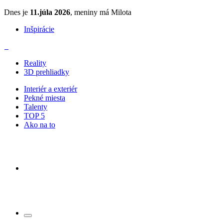
Dnes je
11.júla 2026
, meniny má Milota
Inšpirácie
Reality
3D prehliadky
Interiér a exteriér
Pekné miesta
Talenty
TOP 5
Ako na to