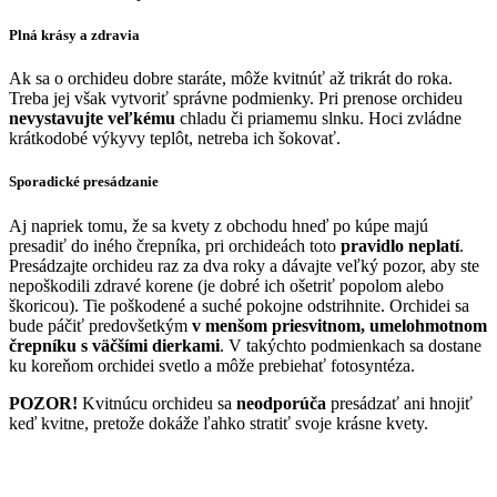
Plná krásy a zdravia
Ak sa o orchideu dobre staráte, môže kvitnúť až trikrát do roka.
Treba jej však vytvoriť správne podmienky. Pri prenose orchideu
nevystavujte veľkému
chladu či priamemu slnku. Hoci zvládne
krátkodobé výkyvy teplôt, netreba ich šokovať.
Sporadické presádzanie
Aj napriek tomu, že sa kvety z obchodu hneď po kúpe majú
presadiť do iného črepníka, pri orchideách toto
pravidlo
neplatí
.
Presádzajte orchideu raz za dva roky a dávajte veľký pozor, aby ste
nepoškodili zdravé korene (je dobré ich ošetriť popolom alebo
škoricou). Tie poškodené a suché pokojne odstrihnite. Orchidei sa
bude páčiť predovšetkým
v menšom priesvitnom, umelohmotnom
črepníku s väčšími dierkami
. V takýchto podmienkach sa dostane
ku koreňom orchidei svetlo a môže prebiehať fotosyntéza.
POZOR!
Kvitnúcu orchideu sa
neodporúča
presádzať ani hnojiť
keď kvitne, pretože dokáže ľahko stratiť svoje krásne kvety.