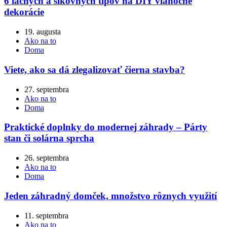
6 lacných a šikovných tipov na DIY vianočné
dekorácie
19. augusta
Ako na to
Doma
Viete, ako sa dá zlegalizovať čierna stavba?
27. septembra
Ako na to
Doma
Praktické doplnky do modernej záhrady – Párty
stan či solárna sprcha
26. septembra
Ako na to
Doma
Jeden záhradný domček, množstvo rôznych využití
11. septembra
Ako na to