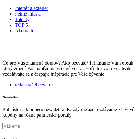
Interiér a exteriér
Pekné miesta
Talenty
TOP 5
Ako na to
Čo pre Vás znamená domov? Ako beevate? Prinášame Vám obsah,
ktorý zmení Vaš pohľad na všedné veci. Uvoľnite svoju kreativitu,
vzdelávajte sa a čerpajte inšpirácie pre Vaše bývanie.
redakcia@beevam.sk
Newsletter
Prihláste sa k odberu newslettra. Každý mesiac rozdávame zľavové
kupóny na rôzne partnerské portály.