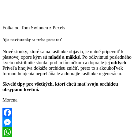
Fotka od Tom Swinnen z Pexels
Aj o nové stonky sa treba postarať
Nové stonky, ktoré sa na rastlinke objavia, je nutné pripevniť k
plastovej opore kým sú
mladé a mäkké
. Po odkvitnutí posledného
kvetu odstrihnite stonku pod tretím očkom a doprajte jej
oddych
.
Priveľa hnojiva dokáže orchideu zničiť, preto to s akoukoľvek
formou hnojenia nepreháňajte a doprajte rastlinke regeneráciu.
Skvelé tipy pre všetkých, ktorí chcú mať svoju orchideu
obsypanú kvetmi.
Morena
Facebook
Messenger