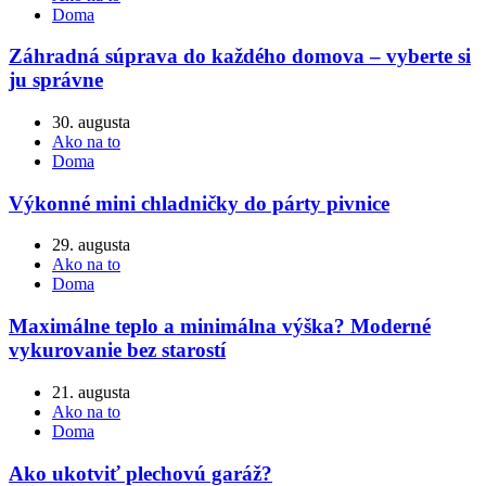
Doma
Záhradná súprava do každého domova – vyberte si
ju správne
30. augusta
Ako na to
Doma
Výkonné mini chladničky do párty pivnice
29. augusta
Ako na to
Doma
Maximálne teplo a minimálna výška? Moderné
vykurovanie bez starostí
21. augusta
Ako na to
Doma
Ako ukotviť plechovú garáž?