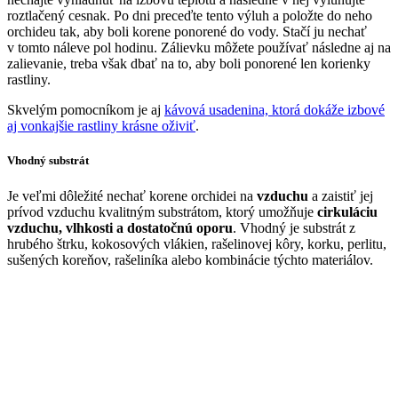
roztlačený cesnak. Po dni preceďte tento výluh a položte do neho
orchideu tak, aby boli korene ponorené do vody. Stačí ju nechať
v tomto náleve pol hodinu. Zálievku môžete používať následne aj na
zalievanie, treba však dbať na to, aby boli ponorené len korienky
rastliny.
Skvelým pomocníkom je aj
kávová usadenina, ktorá dokáže izbové
aj vonkajšie rastliny krásne oživiť
.
Vhodný substrát
Je veľmi dôležité nechať korene orchidei na
vzduchu
a zaistiť jej
prívod vzduchu kvalitným substrátom, ktorý umožňuje
cirkuláciu
vzduchu, vlhkosti a dostatočnú oporu
. Vhodný je substrát z
hrubého štrku, kokosových vlákien, rašelinovej kôry, korku, perlitu,
sušených koreňov, rašeliníka alebo kombinácie týchto materiálov.