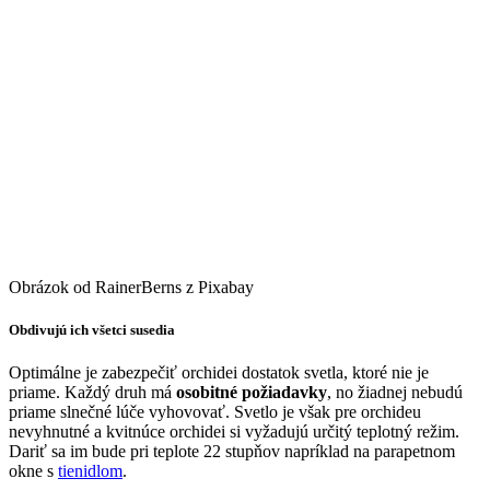
Obrázok od RainerBerns z Pixabay
Obdivujú ich všetci susedia
Optimálne je zabezpečiť orchidei dostatok svetla, ktoré nie je
priame. Každý druh má
osobitné požiadavky
, no žiadnej nebudú
priame slnečné lúče vyhovovať. Svetlo je však pre orchideu
nevyhnutné a kvitnúce orchidei si vyžadujú určitý teplotný režim.
Dariť sa im bude pri teplote 22 stupňov napríklad na parapetnom
okne s
tienidlom
.