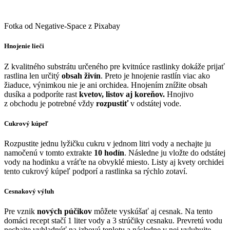
Fotka od Negative-Space z Pixabay
Hnojenie lieči
Z kvalitného substrátu určeného pre kvitnúce rastlinky dokáže prijať
rastlina len určitý
obsah živín
. Preto je hnojenie rastlín viac ako
žiaduce, výnimkou nie je ani orchidea. Hnojením znížite obsah
dusíka a podporíte rast
kvetov, listov aj koreňov.
Hnojivo
z obchodu je potrebné vždy
rozpustiť
v odstátej vode.
Cukrový kúpeľ
Rozpustite jednu lyžičku cukru v jednom litri vody a nechajte ju
namočenú v tomto extrakte
10 hodín
. Následne ju vložte do odstátej
vody na hodinku a vráťte na obvyklé miesto. Listy aj kvety orchidei
tento cukrový kúpeľ podporí a rastlinka sa rýchlo zotaví.
Cesnakový výluh
Pre vznik
nových púčikov
môžete vyskúšať aj cesnak. Na tento
domáci recept stačí 1 liter vody a 3 strúčiky cesnaku. Prevretú vodu
nechajte vyhladnúť na izbovú teplotu a následne v nej vyluhujte