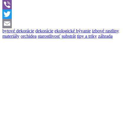
WhatsApp
Viber
Twitter
bytové dekorácie
dekorácie
ekologické bývanie
izbové rastliny
Email
materiály
orchidea
starostlivosť
substrát
tipy a triky
záhrada