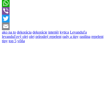
Messenger
WhatsApp
Viber
Twitter
ako na to
dekorácia
dekorácie
interiér
kytica
Levanduľa
Email
levanduľový olej
olej
prírodný repelent
rady a tipy
rastlina
repelent
tipy
top 5
vôňa