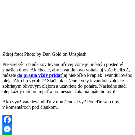
Zdroj foto: Photo by Dan Gold on Unsplash
Pre všetkých fanúšikov levanduľovej vône je určený i posledný
z našich tipov. Ak chcete, aby levanduľovo voňala aj vaša bielizeň,
môžete
do prania vždy pridať
aj niekoľko kvapiek levanduľového
oleja. Ako ho vyrobiť? Stačí, ak sušené kvety levandule zalejete
zohriatym olivovým olejom a uzavriete do pohára. Následne stačí
olej každý deň pretrepať a po mesiaci čakania máte hotovo!
Ako využívate levanduľu v domácnosti vy? Podeľte sa o tipy
v komentároch pod článkom.
Facebook