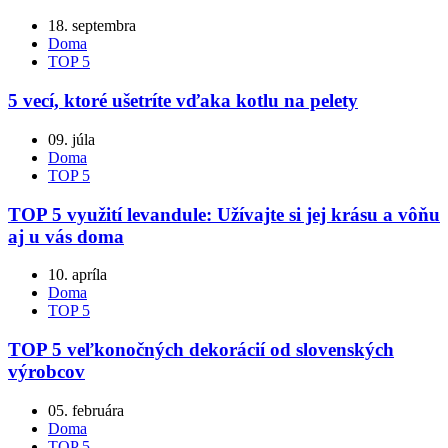
18. septembra
Doma
TOP 5
5 vecí, ktoré ušetríte vďaka kotlu na pelety
09. júla
Doma
TOP 5
TOP 5 využití levandule: Užívajte si jej krásu a vôňu
aj u vás doma
10. apríla
Doma
TOP 5
TOP 5 veľkonočných dekorácií od slovenských
výrobcov
05. februára
Doma
TOP 5