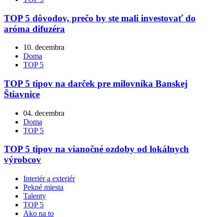
TOP 5 dôvodov, prečo by ste mali investovať do
aróma difuzéra
10. decembra
Doma
TOP 5
TOP 5 tipov na darček pre milovníka Banskej
Štiavnice
04. decembra
Doma
TOP 5
TOP 5 tipov na vianočné ozdoby od lokálnych
výrobcov
Interiér a exteriér
Pekné miesta
Talenty
TOP 5
Ako na to