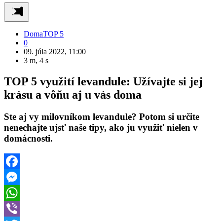
Doma
TOP 5
0
09. júla 2022, 11:00
3 m, 4 s
TOP 5 využití levandule: Užívajte si jej
krásu a vôňu aj u vás doma
Ste aj vy milovníkom levandule? Potom si určite
nenechajte ujsť naše tipy, ako ju využiť nielen v
domácnosti.
Facebook
Messenger
WhatsApp