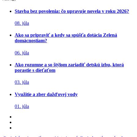
Stavba bez povolenia: čo upravuje novela v roku 2026?
08. júla
Ako sa pripraviť a kedy sa spúšťa dotácia Zelená
domácnostiam?
06. júla
Ako rozumne a so štýlom zariadiť detskú izbu, ktorá
porastie s dieťaťom
03. júla
Využitie a zber dažďovej vody
01. júla