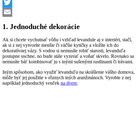
Viber
Twitter
Email
1.
Jednoduché dekorácie
Ak si chcete vychutnať vôňu i vzhľad levandule aj v interiéri, stačí,
ak si z nej vytvoríte menšie či väčšie kytičky a vložíte ich do
dekoratívnej vázy. S vodou si nemusíte robiť starosti, levanduľa
postupne uschne, no bude stále vyzerať a voňať skvelo. Rovnako sa
nemusíte báť kombinovať ju s inými sušenými rastlinami či trávami.
Iným spôsobom, ako využiť levanduľu na skrášlenie vášho domova,
môže byť jej použitie v rôznych iných aranžmánoch. Vyrobte z nej
napríklad jednoduchý venček
na dvere
.