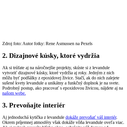
Zdroj foto: Autor fotky: Rene Asmussen na Pexels
2.
Dizajnové kúsky, ktoré vydržia
Ak si trúfate aj na náročnejšie projekty, skúste si z levandule
vytvoriť dizajnové kúsky, ktoré vydržia aj roky. Jedným z nich
môžu byť podšálky z epoxidovej živice. Stačí, ak do nich zalejete
sušené kvety levandule a unikátny a funkčný doplnok je na svete.
Podrobný postup, ako pracovať s epoxidovou živicou, nájdete aj na
našom webe.
3.
Prevoňajte interiér
Aj jednoduchá kytička z levandule
dokáže prevoňať váš interiér
.
Okrem príjemnej atmosféry však dokáže vôňa levandule oveľa viac.