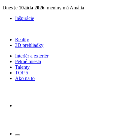
Dnes je
10.júla 2026
, meniny má Amália
Inšpirácie
Reality
3D prehliadky
Interiér a exteriér
Pekné miesta
Talenty
TOP 5
Ako na to