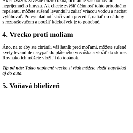
Ak si zväzok zavesíte blízko okna, ochránite váš domov od
nepríjemného hmyzu. Ak chcete zvýšiť účinnosť tohto prírodného
repelentu, môžete sušenú levanduľu zaliať vriacou vodou a nechať
vylúhovať. Po vychladnutí stačí vodu precediť, naliať do nádoby
s rozprašovačom a použiť kdekoľvek je to potrebné.
4.
Vrecko proti moliam
Áno, na to aby ste chránili váš šatník pred moľami, môžete sušené
kvety levandule nasypať do pláteného vrecúška a vložiť do skrine.
Rovnako ich môžete vložiť i do topánok.
Tip od nás:
Takto naplnené vrecko si však môžete vložiť napríklad
aj do auta.
5.
Voňavá blielizeň