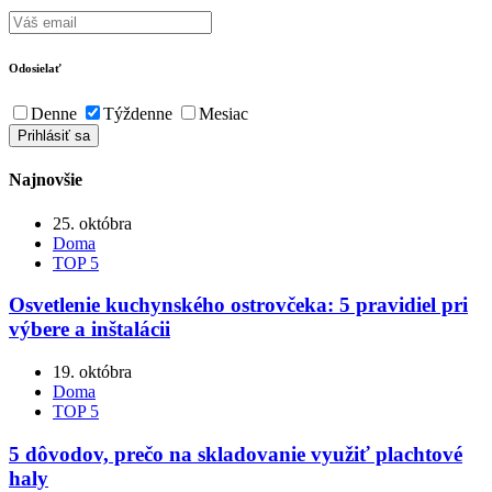
Odosielať
Denne
Týždenne
Mesiac
Najnovšie
25. októbra
Doma
TOP 5
Osvetlenie kuchynského ostrovčeka: 5 pravidiel pri
výbere a inštalácii
19. októbra
Doma
TOP 5
5 dôvodov, prečo na skladovanie využiť plachtové
haly