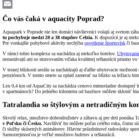
Twitter
Email
Čo vás čaká v aquacity Poprad?
Aquapark v Poprade nie len domáci návštevníci volajú aj svetom záb
tu pochybuje medzi 28 a 38 stupňov Celzia.
K dispozícii je aj nie
Pre vonkajšie pohybové aktivity nechýba
osvetlenie športovísk
či baz
V rámci tohto komplexu sa nachádza aj niekoľko hotelov.
Ubytovanie
nenastávajú ani so stravovaním vďaka kvalitnej reštaurácii priamo vo
V tesnej blízkosti areálu sa nachádzajú aj ďalšie ubytovacie možnosti
penziónoch. V tomto smere sa oplatí zamerať na blízko sa ležiacu hi
Len 0,4 km od AquaCity sa nachádza cenovo mimoriadne dostupný hotel
v apartmánoch? Do jedného kilometra od bazénov môžete skloniť hlav
Tatralandia so štýlovým a netradičným k
Skvelý relax, množstvo dobrodružstiev a zábavu aj pre deti ponúka T
v Poľsku či Česku.
Navštíviť ho môžete počas celého roka, čomu sú p
či služby skúsených animátorov. Hlavne prázdninové radovánky spestr
Samozrejmosťou je veľké množstvo bufetov a reštaurácií.