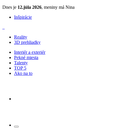
Dnes je
12.júla 2026
, meniny má Nina
Inšpirácie
Reality
3D prehliadky
Interiér a exteriér
Pekné miesta
Talenty
TOP 5
Ako na to