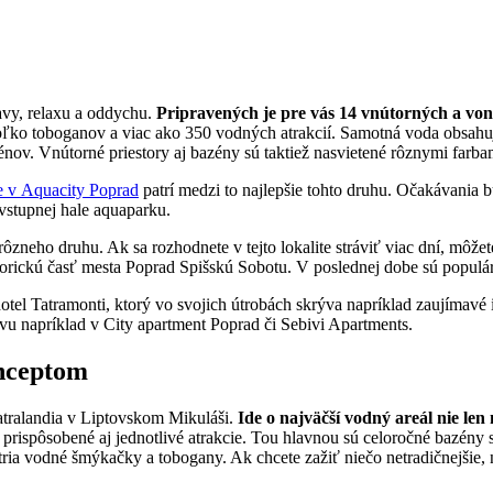
avy, relaxu a oddychu.
Pripravených je pre vás 14 vnútorných a vo
koľko toboganov a viac ako 350 vodných atrakcií. Samotná voda obsahuj
énov. Vnútorné priestory aj bazény sú taktiež nasvietené rôznymi farb
 v Aquacity Poprad
patrí medzi to najlepšie tohto druhu. Očakávania b
 vstupnej hale aquaparku.
 rôzneho druhu. Ak sa rozhodnete v tejto lokalite stráviť viac dní, môže
storickú časť mesta Poprad Spišskú Sobotu. V poslednej dobe sú populá
 Tatramonti, ktorý vo svojich útrobách skrýva napríklad zaujímavé int
u napríklad v City apartment Poprad či Sebivi Apartments.
onceptom
atralandia v Liptovskom Mikuláši.
Ide o najväčší vodný areál nie le
rispôsobené aj jednotlivé atrakcie. Tou hlavnou sú celoročné bazény s
ia vodné šmýkačky a tobogany. Ak chcete zažiť niečo netradičnejšie, n