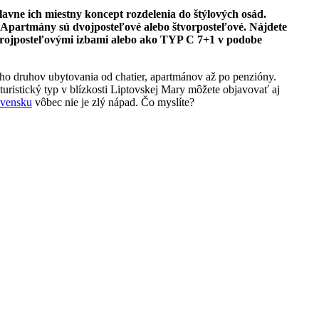
avne ich miestny koncept rozdelenia do štýlových osád.
Apartmány sú dvojposteľové alebo štvorposteľové. Nájdete
 trojposteľovými izbami alebo ako TYP C 7+1 v podobe
ho druhov ubytovania od chatier, apartmánov až po penzióny.
 turistický typ v blízkosti Liptovskej Mary môžete objavovať aj
ovensku
vôbec nie je zlý nápad. Čo myslíte?