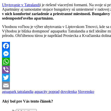
Ubytovanie v Tatralandi
i je riešené viacerými formami. Na svoje si 
Apartmány aj samostatne stojace bungalovy sú umiestnené v radovej 
v nich komfortné zariadenie a priestranné miestnosti. Bungalo
sedemposteľového apartmánu.
Vhodnou voľbou je výber ubytovania v Liptovskom Trnovci, kde sa n
Výhodou je blízka dostupnosť aquaparku Tatralandia a tiež ideálne mies
prírodu. Obľúbenou túrou je napríklad Prosiecka a Kvačianska doli
Facebook
Messenger
WhatsApp
Viber
Twitter
aguapark tatralandia
aquacity poprad
dovolenka
Slovensko
Email
Aký bol pre Vás tento článok?