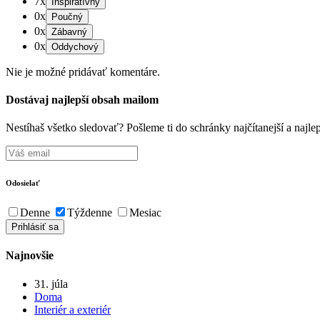
7x
0x
0x
0x
Nie je možné pridávať komentáre.
Dostávaj najlepší obsah mailom
Nestíhaš všetko sledovať? Pošleme ti do schránky najčítanejší a naj
Odosielať
Denne
Týždenne
Mesiac
Najnovšie
31. júla
Doma
Interiér a exteriér