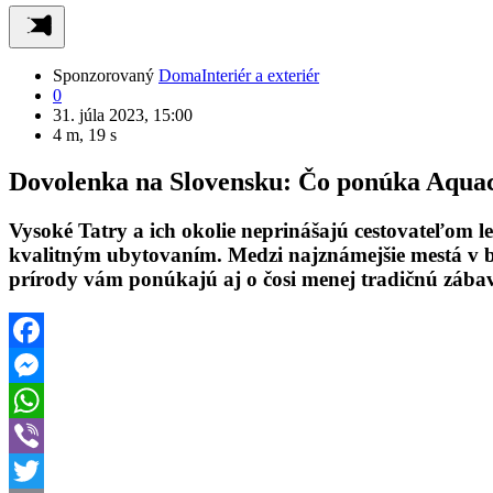
Sponzorovaný
Doma
Interiér a exteriér
0
31. júla 2023, 15:00
4 m, 19 s
Dovolenka na Slovensku: Čo ponúka Aquac
Vysoké Tatry a ich okolie neprinášajú cestovateľom len
kvalitným ubytovaním. Medzi najznámejšie mestá v blí
prírody vám ponúkajú aj o čosi menej tradičnú zába
Facebook
Messenger
WhatsApp
Viber