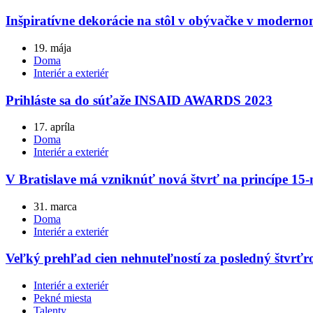
Inšpiratívne dekorácie na stôl v obývačke v modernom š
19. mája
Doma
Interiér a exteriér
Prihláste sa do súťaže INSAID AWARDS 2023
17. apríla
Doma
Interiér a exteriér
V Bratislave má vzniknúť nová štvrť na princípe 15
31. marca
Doma
Interiér a exteriér
Veľký prehľad cien nehnuteľností za posledný štvrťr
Interiér a exteriér
Pekné miesta
Talenty