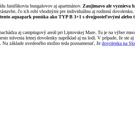
prídu fanúšikovia bungalovov aj apartmánov.
Zaujímavo ale vyznieva hl
zástavbe, čo ich robí vhodnými pre individuálnu aj rodinnú dovolenku.
vy tento aquapark ponúka ako TYP B 3+1 s dvojposteľovými alebo
achádza aj campingový areál pri Liptovskej Mare. Tu je na výber mno
to trávenia letnej dovolenky napríklad aj na lodi. V prípade, že ste aj
na. Na základe uvedeného možno teda poznamenať, že
dovolenka na Sl