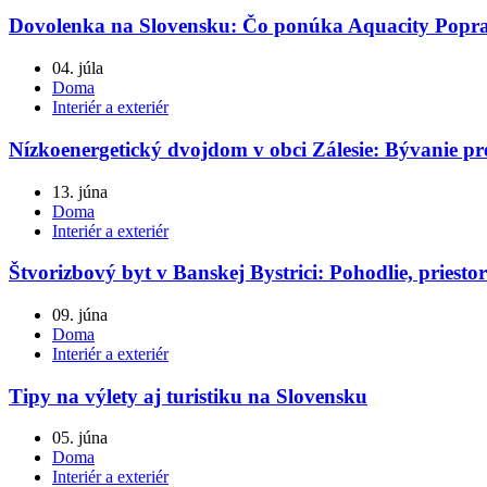
Dovolenka na Slovensku: Čo ponúka Aquacity Popr
04. júla
Doma
Interiér a exteriér
Nízkoenergetický dvojdom v obci Zálesie: Bývanie pr
13. júna
Doma
Interiér a exteriér
Štvorizbový byt v Banskej Bystrici: Pohodlie, priestor
09. júna
Doma
Interiér a exteriér
Tipy na výlety aj turistiku na Slovensku
05. júna
Doma
Interiér a exteriér