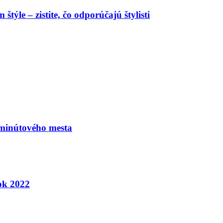
týle – zistite, čo odporúčajú štylisti
-minútového mesta
ok 2022