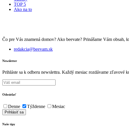
TOP 5
Ako na to
Čo pre Vás znamená domov? Ako beevate? Prinášame Vám obsah, ktorý 
redakcia@beevam.sk
Newsletter
Prihláste sa k odberu newslettra. Každý mesiac rozdávame zľavové ku
Odosielať
Denne
Týždenne
Mesiac
Naše tipy