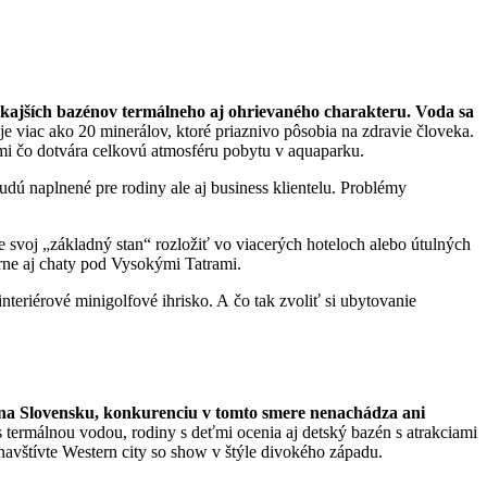
nkajších bazénov termálneho aj ohrievaného charakteru. Voda sa
e viac ako 20 minerálov, ktoré priaznivo pôsobia na zdravie človeka.
ami čo dotvára celkovú atmosféru pobytu v aquaparku.
udú naplnené pre rodiny ale aj business klientelu. Problémy
te svoj „základný stan“ rozložiť vo viacerých hoteloch alebo útulných
rne aj chaty pod Vysokými Tatrami.
eriérové minigolfové ihrisko. A čo tak zvoliť si ubytovanie
n na Slovensku, konkurenciu v tomto smere nenachádza ani
 termálnou vodou, rodiny s deťmi ocenia aj detský bazén s atrakciami
avštívte Western city so show v štýle divokého západu.