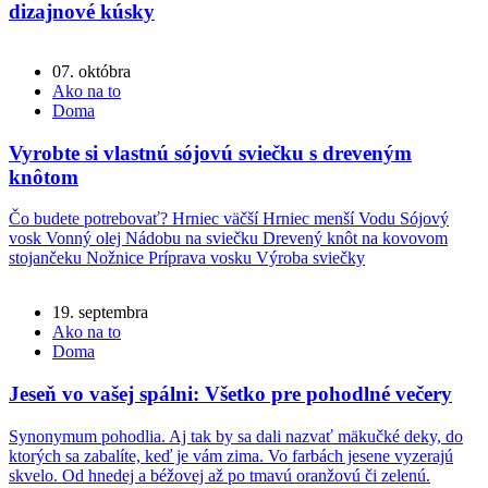
dizajnové kúsky
07. októbra
Ako na to
Doma
Vyrobte si vlastnú sójovú sviečku s dreveným
knôtom
Čo budete potrebovať? Hrniec väčší Hrniec menší Vodu Sójový
vosk Vonný olej Nádobu na sviečku Drevený knôt na kovovom
stojančeku Nožnice Príprava vosku Výroba sviečky
19. septembra
Ako na to
Doma
Jeseň vo vašej spálni: Všetko pre pohodlné večery
Synonymum pohodlia. Aj tak by sa dali nazvať mäkučké deky, do
ktorých sa zabalíte, keď je vám zima. Vo farbách jesene vyzerajú
skvelo. Od hnedej a béžovej až po tmavú oranžovú či zelenú.