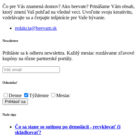
Čo pre Vás znamená domov? Ako beevate? Prinášame Vám obsah,
ktorý zmení Vaš pohľad na všedné veci. Uvoľnite svoju kreativitu,
vzdelávajte sa a čerpajte inšpirácie pre Vaše bývanie.
redakcia@beevam.sk
Newsletter
Prihláste sa k odberu newslettra. Každý mesiac rozdávame zľavové
kupóny na rôzne partnerské portály.
Odosielať
Denne
Týždenne
Mesiac
Naše tipy
Čo sa stane so sutinou po demolácii - recyklovať či
skládkovať?