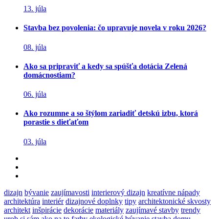
13. júla
Stavba bez povolenia: čo upravuje novela v roku 2026?
08. júla
Ako sa pripraviť a kedy sa spúšťa dotácia Zelená
domácnostiam?
06. júla
Ako rozumne a so štýlom zariadiť detskú izbu, ktorá
porastie s dieťaťom
03. júla
dizajn
bývanie
zaujímavosti
interierový dizajn
kreatívne nápady
architektúra
interiér
dizajnové doplnky
tipy
architektonické skvosty
architekt
inšpirácie
dekorácie
materiály
zaujímavé stavby
trendy
urob si sám
ako na to
farby
ekologické bývanie
stavba domu