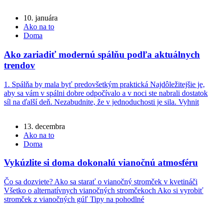
10. januára
Ako na to
Doma
Ako zariadiť modernú spálňu podľa aktuálnych
trendov
1. Spálňa by mala byť predovšetkým praktická Najdôležitejšie je,
aby sa vám v spálni dobre odpočívalo a v noci ste nabrali dostatok
síl na ďalší deň. Nezabudnite, že v jednoduchosti je sila. Vyhnit
13. decembra
Ako na to
Doma
Vykúzlite si doma dokonalú vianočnú atmosféru
Čo sa dozviete? Ako sa starať o vianočný stromček v kvetináči
Všetko o alternatívnych vianočných stromčekoch Ako si vyrobiť
stromček z vianočných gúľ Tipy na pohodlné