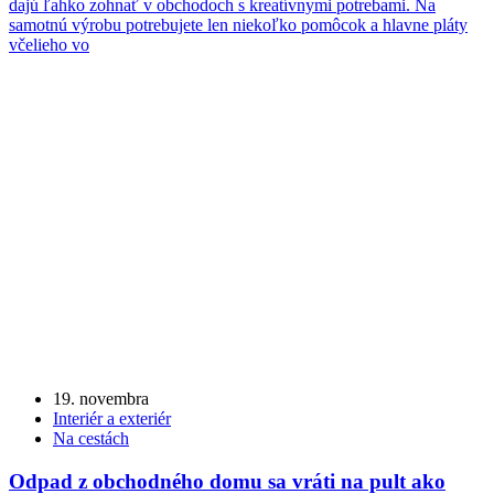
dajú ľahko zohnať v obchodoch s kreatívnymi potrebami. Na
samotnú výrobu potrebujete len niekoľko pomôcok a hlavne pláty
včelieho vo
19. novembra
Interiér a exteriér
Na cestách
Odpad z obchodného domu sa vráti na pult ako