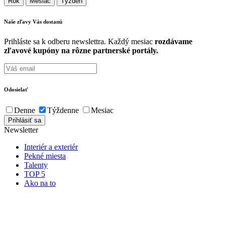
Rok
Mesiac
Týždeň
Naše zľavy Vás
dostanú
Prihláste sa k odberu newslettra. Každý mesiac
rozdávame
zľavové kupóny na rôzne partnerské portály.
Odosielať
Denne
Týždenne
Mesiac
Newsletter
Interiér a exteriér
Pekné miesta
Talenty
TOP 5
Ako na to