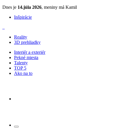
Dnes je
14.júla 2026
, meniny má Kamil
Inšpirácie
Reality
3D prehliadky
Interiér a exteriér
Pekné miesta
Talenty
TOP 5
Ako na to