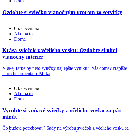
Doma
Ozdobte si sviečku vianočným vzorom zo servítky
05. decembra
Ako na to
Doma
Krása sviečok z včelieho vosku: Ozdobte si nimi
vianočný interiér
V akej farbe by tieto sviečky najlepšie vynikli u vás doma? Napíšte
nám do komentára. Mirka
03. decembra
Ako na to
Doma
Vyrobte si voňavé sviečky z včelieho vosku za pár
minút
Čo budete potrebovať? Sady na výrobu sviečok z včelieho vosku sa