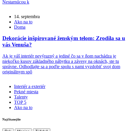
Nestarnúcou k
14. septembra
Ako na to
Doma
Dekorácie inšpirované ženským telom: Zrodila sa u
vás Venuša?
Ak je váš interiér nevýrazný a jediné čo sa v ňom nachádza je
niekoľko kusov základného nábytku a závesy na oknách, ste tu
správne. Odhodlajte sa a poďte spolu s nami vyzdobiť svoj dom
originálnym spô
Interiér a exteriér
Pekné miesta
Talenty
TOP 5
Ako na to
Najčítanejšie