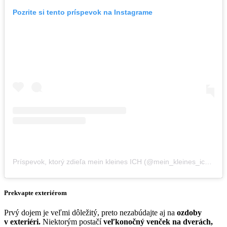
Pozrite si tento príspevok na Instagrame
Príspevok, ktorý zdieľa mein kleines ICH (@mein_kleines_ich)
,
20 
Prekvapte exteriérom
Prvý dojem je veľmi dôležitý, preto nezabúdajte aj na
ozdoby
v exteriéri.
Niektorým postačí
veľkonočný venček na dverách,