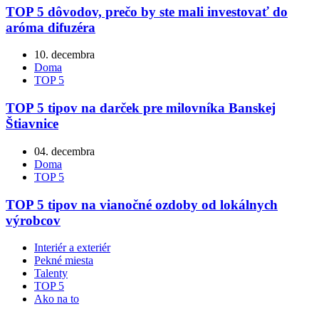
TOP 5 dôvodov, prečo by ste mali investovať do
aróma difuzéra
10. decembra
Doma
TOP 5
TOP 5 tipov na darček pre milovníka Banskej
Štiavnice
04. decembra
Doma
TOP 5
TOP 5 tipov na vianočné ozdoby od lokálnych
výrobcov
Interiér a exteriér
Pekné miesta
Talenty
TOP 5
Ako na to