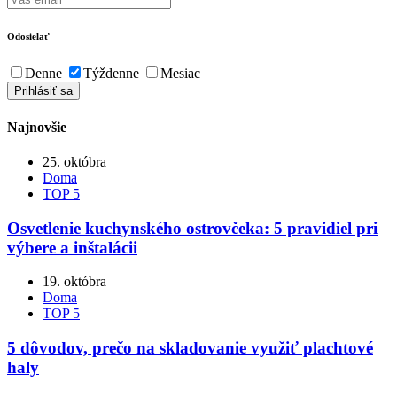
Odosielať
Denne
Týždenne
Mesiac
Najnovšie
25. októbra
Doma
TOP 5
Osvetlenie kuchynského ostrovčeka: 5 pravidiel pri
výbere a inštalácii
19. októbra
Doma
TOP 5
5 dôvodov, prečo na skladovanie využiť plachtové
haly