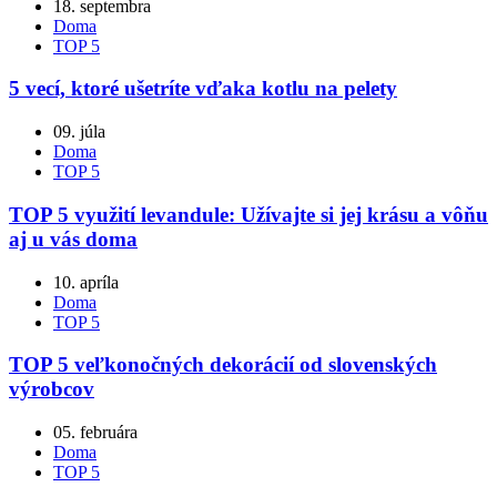
18. septembra
Doma
TOP 5
5 vecí, ktoré ušetríte vďaka kotlu na pelety
09. júla
Doma
TOP 5
TOP 5 využití levandule: Užívajte si jej krásu a vôňu
aj u vás doma
10. apríla
Doma
TOP 5
TOP 5 veľkonočných dekorácií od slovenských
výrobcov
05. februára
Doma
TOP 5