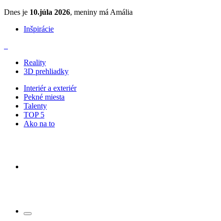
Dnes je
10.júla 2026
, meniny má Amália
Inšpirácie
Reality
3D prehliadky
Interiér a exteriér
Pekné miesta
Talenty
TOP 5
Ako na to