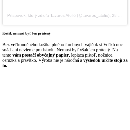
Príspevok, ktorý zdieľa Tavares Ateliê (@tavares_atelie)
,
28 Jan 2020 o 6:07 PST
Košík nemusí byť len prútený
Bez veľkonočného košíka plného farebných vajíčok si Veľkú noc
snáď ani nevieme predstaviť. Nemusí byť však len prútený. Na
tento
vám postačí obyčajný papier
, lepiaca pištoľ, nožnice,
ceruzka a pravítko. Výroba nie je náročná a
výsledok určite stojí za
to.