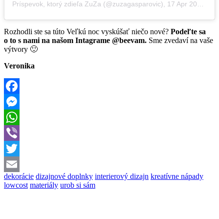
Príspevok, ktorý zdieľa ZuZa (@zuzagasparovic)
,
17 Apr 2017 o 1:44 PDT
Rozhodli ste sa túto Veľkú noc vyskúšať niečo nové?
Podeľte sa
o to s nami na našom Intagrame @beevam.
Sme zvedaví na vaše
výtvory 🙂
Veronika
Facebook
Messenger
WhatsApp
Viber
Twitter
dekorácie
dizajnové doplnky
interierový dizajn
kreatívne nápady
Email
lowcost
materiály
urob si sám