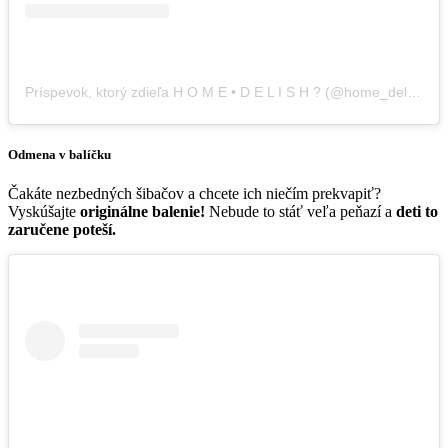
Príspevok, ktorý zdieľa H O M E • D E L I S H ? (@home_delish)
,
1
Odmena v balíčku
Čakáte nezbedných šibačov a chcete ich niečím prekvapiť?
Vyskúšajte
originálne balenie!
Nebude to stáť veľa peňazí a
deti to
zaručene poteší.