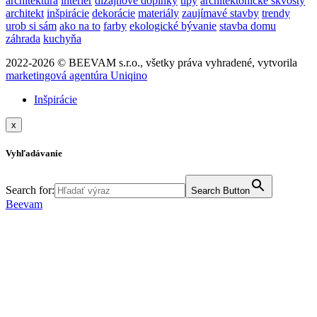
architektúra
interiér
dizajnové doplnky
tipy
architektonické skvosty
architekt
inšpirácie
dekorácie
materiály
zaujímavé stavby
trendy
urob si sám
ako na to
farby
ekologické bývanie
stavba domu
záhrada
kuchyňa
2022-2026 © BEEVAM s.r.o., všetky práva vyhradené, vytvorila
marketingová agentúra Uniqino
Inšpirácie
x
Vyhľadávanie
Search for:
Search Button
Beevam