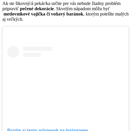
Ak ste šikovný/á pekár/ka určite pre vás nebude žiadny problém
pripraviť
pečené dekorácie
. Skvelým nápadom môžu byť
medovníkové vajíčka či voňavý baránok
, ktorým potešíte malých
aj veľkých.
Pozrite si tento príspevok na Instagrame