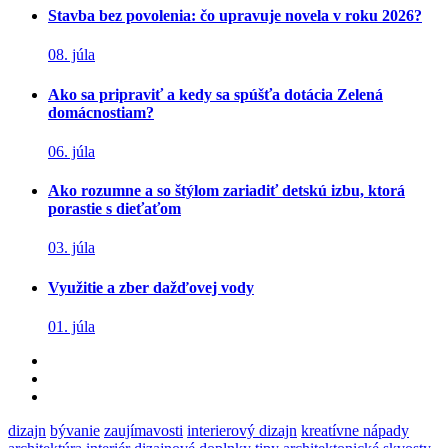
Stavba bez povolenia: čo upravuje novela v roku 2026?
08. júla
Ako sa pripraviť a kedy sa spúšťa dotácia Zelená
domácnostiam?
06. júla
Ako rozumne a so štýlom zariadiť detskú izbu, ktorá
porastie s dieťaťom
03. júla
Využitie a zber dažďovej vody
01. júla
dizajn
bývanie
zaujímavosti
interierový dizajn
kreatívne nápady