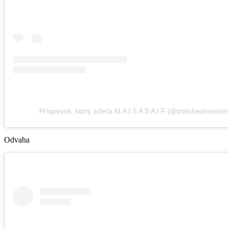
Príspevok, ktorý zdieľa M A I S A S A I F (@polishedinterio
Odvaha