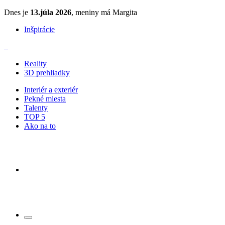
Dnes je
13.júla 2026
, meniny má Margita
Inšpirácie
Reality
3D prehliadky
Interiér a exteriér
Pekné miesta
Talenty
TOP 5
Ako na to