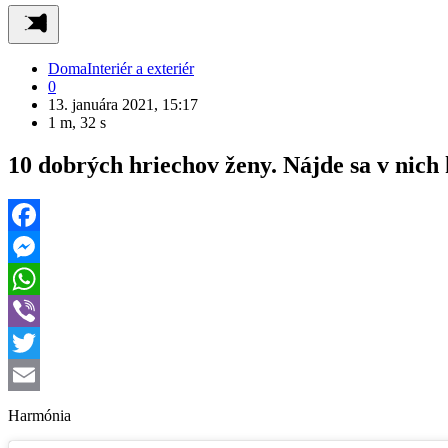
Doma
Interiér a exteriér
0
13. januára 2021, 15:17
1 m, 32 s
10 dobrých hriechov ženy. Nájde sa v nich
Facebook
Messenger
WhatsApp
Viber
Twitter
Email
Harmónia