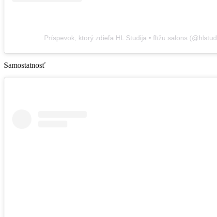
Príspevok, ktorý zdieľa HL Studija • flīžu salons (@hlstud
Samostatnosť