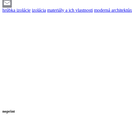
Twitter
hrúbka izolácie
izolácia
materiály a ich vlastnosti
moderná architektúr
Email
noprint