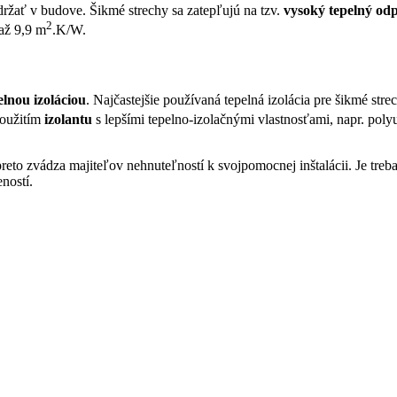
držať v budove. Šikmé strechy sa zatepľujú na tzv.
vysoký tepelný od
2
až 9,9 m
.K/W.
elnou izoláciou
. Najčastejšie používaná tepelná izolácia pre šikmé str
použitím
izolantu
s lepšími tepelno-izolačnými vlastnosťami, napr. pol
eto zvádza majiteľov nehnuteľností k svojpomocnej inštalácii. Je treb
ností.