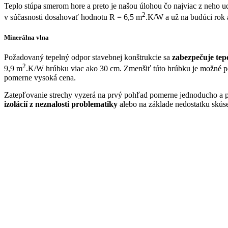
Teplo stúpa smerom hore a preto je našou úlohou čo najviac z neho u
2
v súčasnosti dosahovať hodnotu R = 6,5 m
.K/W a už na budúci rok 
Minerálna vlna
Požadovaný tepelný odpor stavebnej konštrukcie sa
zabezpečuje tep
2
9,9 m
.K/W hrúbku viac ako 30 cm. Zmenšiť túto hrúbku je možné 
pomerne vysoká cena.
Zatepľovanie strechy vyzerá na prvý pohľad pomerne jednoducho a pr
izolácií z neznalosti problematiky
alebo na základe nedostatku skúse