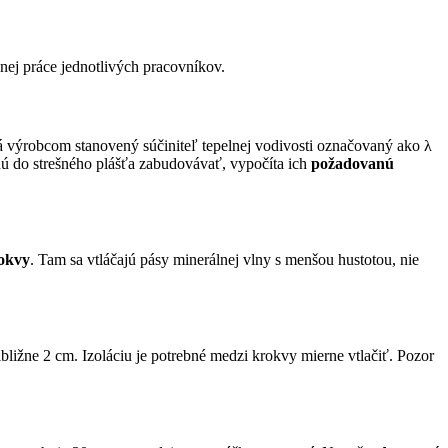
ej práce jednotlivých pracovníkov.
má výrobcom stanovený súčiniteľ tepelnej vodivosti označovaný ako λ
udú do strešného plášťa zabudovávať, vypočíta ich
požadovanú
okvy
. Tam sa vtláčajú pásy minerálnej vlny s menšou hustotou, nie
ibližne 2 cm. Izoláciu je potrebné medzi krokvy mierne vtlačiť. Pozor