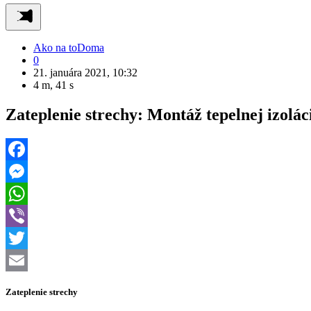
Ako na to
Doma
0
21. januára 2021, 10:32
4 m, 41 s
Zateplenie strechy: Montáž tepelnej izolác
Facebook
Messenger
WhatsApp
Viber
Twitter
Email
Zateplenie strechy