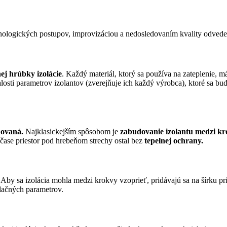
nologických postupov, improvizáciou a nedosledovaním kvality odveden
ej hrúbky izolácie
. Každý materiál, ktorý sa používa na zateplenie, 
losti parametrov izolantov (zverejňuje ich každý výrobca), ktoré sa b
dovaná.
Najklasickejším spôsobom je
zabudovanie izolantu
medzi kr
 čase priestor pod hrebeňom strechy ostal bez
tepelnej ochrany.
. Aby sa izolácia mohla medzi krokvy vzoprieť, pridávajú sa na šírku pr
zolačných parametrov.