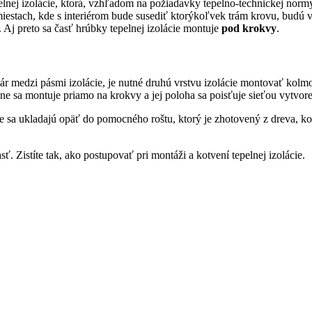
nej izolácie, ktorá, vzhľadom na požiadavky tepelno-technickej norm
 miestach, kde s interiérom bude susediť ktorýkoľvek trám krovu, budú
. Aj preto sa časť hrúbky tepelnej izolácie montuje
pod krokvy
.
medzi pásmi izolácie, je nutné druhú vrstvu izolácie montovať kolmo n
ne sa montuje priamo na krokvy a jej poloha sa poisťuje sieťou vytvo
de sa ukladajú opäť do pomocného roštu, ktorý je zhotovený z dreva, k
sť. Zistíte tak, ako postupovať pri montáži a kotvení tepelnej izolácie.