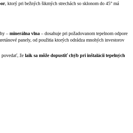
por
, ktorý pri bežných šikmých strechách so sklonom do 45° má
echy –
minerálna vlna
– dosahuje pri požadovanom tepelnom odpore
yuretánové panely, od použitia ktorých odrádza mnohých investorov
a povedať, že
laik sa môže dopustiť chýb pri inštalácii tepelných