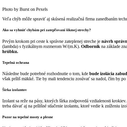
Photo by Burst on Pexels
Veľa chýb môže spraviť aj skúsená realizačná firma zanedbaním tech
Ako sa vyhnúť chybám pri zatepľovaní šikmej strechy?
Prvým krokom pri ceste k správne zateplenej streche je
návrh správn
(lambda) s fyzikálnym rozmerom W/(m.K).
Odborník
na základe zna
hrúbku.
Tepelná ochrana
Následne bude potrebné rozhodnutie o tom, kde
bude izolácia zabu
však príliš mäkké. Tie by mali tendenciu zosúvať sa nadol, čím by po
Šírka izolantov
Izolant sa reže na pásy, ktorých šírka zodpovedá vzdialenosti krokiev
treba dávať aj na prílišné stlačenie izolantu, ktoré vedie k zníženiu i
Pozor na tepelné mosty a plesne