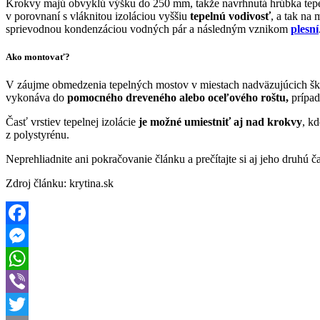
Krokvy majú obvyklú výšku do 250 mm, takže navrhnutá hrúbka tepel
v porovnaní s vláknitou izoláciou vyššiu
tepelnú vodivosť
, a tak na
sprievodnou kondenzáciou vodných pár a následným vznikom
plesní
Ako montovať?
V záujme obmedzenia tepelných mostov v miestach nadväzujúcich škár 
vykonáva do
pomocného dreveného alebo oceľového roštu,
prípad
Časť vrstiev tepelnej izolácie
je možné umiestniť aj nad krokvy
, k
z polystyrénu.
Neprehliadnite ani pokračovanie článku a prečítajte si aj jeho druhú ča
Zdroj článku: krytina.sk
Facebook
Messenger
WhatsApp
Viber