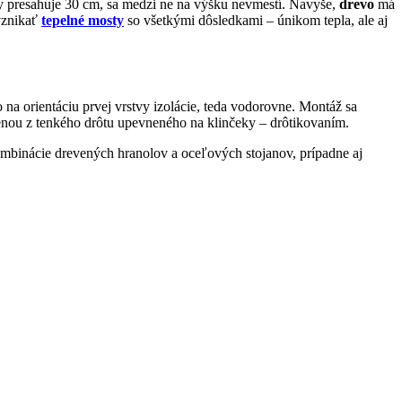
y presahuje 30 cm, sa medzi ne na výšku nevmestí. Navyše,
drevo
má
 vznikať
tepelné mosty
so všetkými dôsledkami – únikom tepla, ale aj
a orientáciu prvej vrstvy izolácie, teda vodorovne. Montáž sa
renou z tenkého drôtu upevneného na klinčeky – drôtikovaním.
ombinácie drevených hranolov a oceľových stojanov, prípadne aj