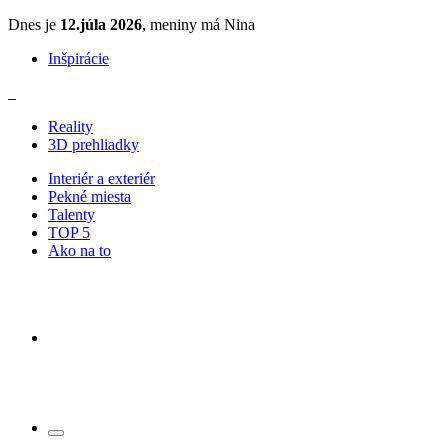
Dnes je
12.júla 2026
, meniny má Nina
Inšpirácie
Reality
3D prehliadky
Interiér a exteriér
Pekné miesta
Talenty
TOP 5
Ako na to