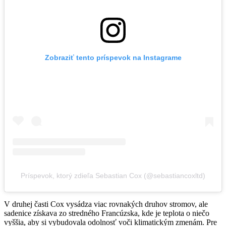
Zobraziť tento príspevok na Instagrame
Príspevok, ktorý zdieľa Sebastian Cox (@sebastiancoxltd)
V druhej časti Cox vysádza viac rovnakých druhov stromov, ale
sadenice získava zo stredného Francúzska, kde je teplota o niečo
vyššia, aby si vybudovala odolnosť voči klimatickým zmenám. Pre