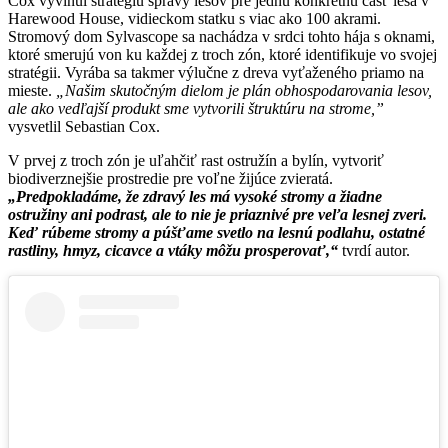
Cox vyvinul stratégiu správy lesov pre jednu konkrétnu časť lesa v
Harewood House, vidieckom statku s viac ako 100 akrami.
Stromový dom Sylvascope sa nachádza v srdci tohto hája s oknami,
ktoré smerujú von ku každej z troch zón, ktoré identifikuje vo svojej
stratégii. Vyrába sa takmer výlučne z dreva vyťaženého priamo na
mieste.
„Našim skutočným dielom je plán obhospodarovania lesov,
ale ako vedľajší produkt sme vytvorili štruktúru na strome,”
vysvetlil Sebastian Cox.
V prvej z troch zón je uľahčiť rast ostružín a bylín, vytvoriť
biodiverznejšie prostredie pre voľne žijúce zvieratá.
„Predpokladáme, že zdravý les má vysoké stromy a žiadne
ostružiny ani podrast, ale to nie je priaznivé pre veľa lesnej zveri.
Keď rúbeme stromy a púšťame svetlo na lesnú podlahu, ostatné
rastliny, hmyz, cicavce a vtáky môžu prosperovať,“
tvrdí autor.