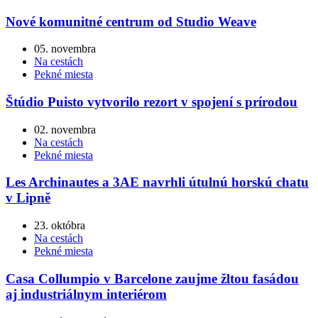
Nové komunitné centrum od Studio Weave
05. novembra
Na cestách
Pekné miesta
Štúdio Puisto vytvorilo rezort v spojení s prírodou
02. novembra
Na cestách
Pekné miesta
Les Archinautes a 3AE navrhli útulnú horskú chatu
v Lipně
23. októbra
Na cestách
Pekné miesta
Casa Collumpio v Barcelone zaujme žltou fasádou
aj industriálnym interiérom