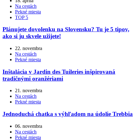
18. apríla
Na cestách
Pekné miesta
TOP 5
Plánujete dovolenku na Slovensku? Tu je 5 tipov,
ako si ju skvele užijete!
22. novembra
Na cestách
Pekné miesta
Inštalácia v Jardin des Tuileries inšpirovaná
tradičnými oranžériami
21. novembra
Na cestách
Pekné miesta
Jednoduchá chatka s výhľadom na údolie Trebbia
06. novembra
Na cestách
Pekné miesta