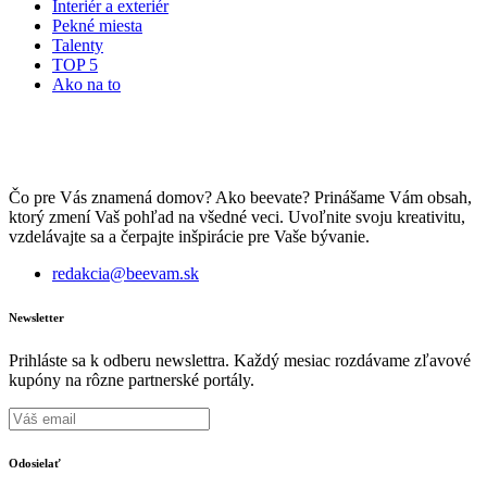
Interiér a exteriér
Pekné miesta
Talenty
TOP 5
Ako na to
Čo pre Vás znamená domov? Ako beevate? Prinášame Vám obsah,
ktorý zmení Vaš pohľad na všedné veci. Uvoľnite svoju kreativitu,
vzdelávajte sa a čerpajte inšpirácie pre Vaše bývanie.
redakcia@beevam.sk
Newsletter
Prihláste sa k odberu newslettra. Každý mesiac rozdávame zľavové
kupóny na rôzne partnerské portály.
Odosielať