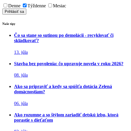
Denne
Týždenne
Mesiac
Naše tipy
Čo sa stane so sutinou po demolácii - recyklovať či
skládkovať?
13. júla
Stavba bez povolenia: čo upravuje novela v roku 2026?
08. júla
Ako sa pripraviť a kedy sa spúšťa dotácia Zelená
domácnostiam?
06. júla
Ako rozumne a so štýlom zariadiť detskú izbu, ktorá
porastie s dieťaťom