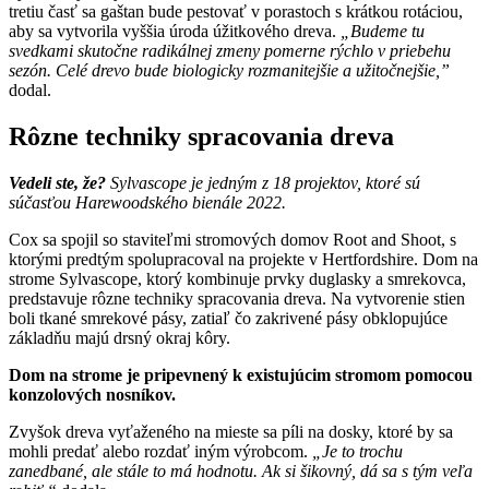
tretiu časť sa gaštan bude pestovať v porastoch s krátkou rotáciou,
aby sa vytvorila vyššia úroda úžitkového dreva.
„Budeme tu
svedkami skutočne radikálnej zmeny pomerne rýchlo v priebehu
sezón. Celé drevo bude biologicky rozmanitejšie a užitočnejšie,”
dodal.
Rôzne techniky spracovania dreva
Vedeli ste, že?
Sylvascope je jedným z 18 projektov, ktoré sú
súčasťou Harewoodského bienále 2022.
Cox sa spojil so staviteľmi stromových domov Root and Shoot, s
ktorými predtým spolupracoval na projekte v Hertfordshire. Dom na
strome Sylvascope, ktorý kombinuje prvky duglasky a smrekovca,
predstavuje rôzne techniky spracovania dreva. Na vytvorenie stien
boli tkané smrekové pásy, zatiaľ čo zakrivené pásy obklopujúce
základňu majú drsný okraj kôry.
Dom na strome je pripevnený k existujúcim stromom pomocou
konzolových nosníkov.
Zvyšok dreva vyťaženého na mieste sa píli na dosky, ktoré by sa
mohli predať alebo rozdať iným výrobcom.
„Je to trochu
zanedbané, ale stále to má hodnotu. Ak si šikovný, dá sa s tým veľa