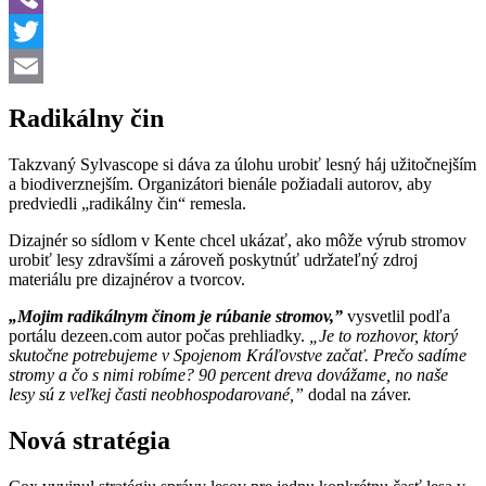
Viber
Twitter
Email
Radikálny čin
Takzvaný Sylvascope si dáva za úlohu urobiť lesný háj užitočnejším
a biodiverznejším. Organizátori bienále požiadali autorov, aby
predviedli „radikálny čin“ remesla.
Dizajnér so sídlom v Kente chcel ukázať, ako môže výrub stromov
urobiť lesy zdravšími a zároveň poskytnúť udržateľný zdroj
materiálu pre dizajnérov a tvorcov.
„Mojim radikálnym činom je rúbanie stromov,”
vysvetlil podľa
portálu dezeen.com autor počas prehliadky.
„Je to rozhovor, ktorý
skutočne potrebujeme v Spojenom Kráľovstve začať. Prečo sadíme
stromy a čo s nimi robíme? 90 percent dreva dovážame, no naše
lesy sú z veľkej časti neobhospodarované,”
dodal na záver.
Nová stratégia