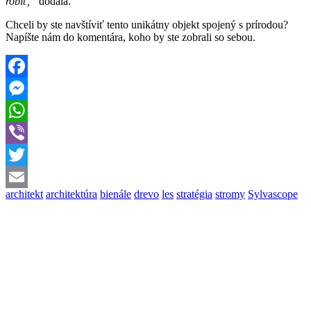
robiť,“
dodala.
Chceli by ste navštíviť tento unikátny objekt spojený s prírodou?
Napíšte nám do komentára, koho by ste zobrali so sebou.
Facebook
Messenger
WhatsApp
Viber
Twitter
architekt
architektúra
bienále
drevo
les
stratégia
stromy
Sylvascope
Email