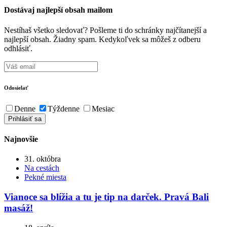
Dostávaj najlepší obsah mailom
Nestíhaš všetko sledovať? Pošleme ti do schránky najčítanejší a
najlepší obsah. Žiadny spam. Kedykoľvek sa môžeš z odberu
odhlásiť.
Odosielať
Denne
Týždenne
Mesiac
Najnovšie
31. októbra
Na cestách
Pekné miesta
Vianoce sa blížia a tu je tip na darček. Pravá Bali
masáž!