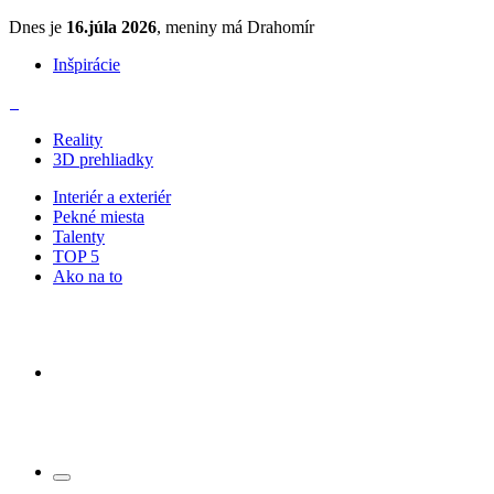
Dnes je
16.júla 2026
, meniny má Drahomír
Inšpirácie
Reality
3D prehliadky
Interiér a exteriér
Pekné miesta
Talenty
TOP 5
Ako na to