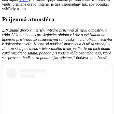
vnútri priznané drevo. Interiér je tiež usporiadaný tak, aby ponúkal
výhľady na les.
Príjemná atmosféra
„Priznané drevo v interiéri vytvára príjemnú až teplú atmosféru a
vôňu. V kombinácii s praskajúcim ohňom v krbe a výhľadom na
lipenskú priehradu so zasneženými šumavskými vrcholkami nechýba
k dokonalosti veľa. Klienti sú nadšení športovci a či už sa vracajú v
zime zo skialpov alebo v lete z dlhého treku, vedia, že na nich doma
čaká rozpálená sauna, pohoda pri vode a vôňa okolitého lesa, ktoré
sú správnou bodkou za podareným výletom,“
dodáva spoločnosť.