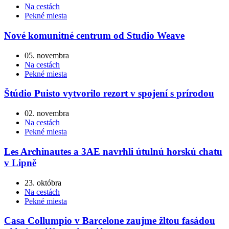
Na cestách
Pekné miesta
Nové komunitné centrum od Studio Weave
05. novembra
Na cestách
Pekné miesta
Štúdio Puisto vytvorilo rezort v spojení s prírodou
02. novembra
Na cestách
Pekné miesta
Les Archinautes a 3AE navrhli útulnú horskú chatu
v Lipně
23. októbra
Na cestách
Pekné miesta
Casa Collumpio v Barcelone zaujme žltou fasádou