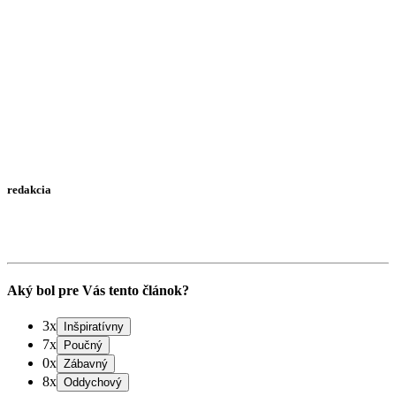
redakcia
Aký bol pre Vás tento článok?
3x
7x
0x
8x