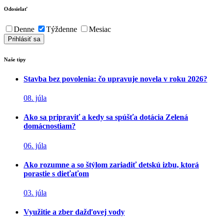
Odosielať
Denne
Týždenne
Mesiac
Naše tipy
Stavba bez povolenia: čo upravuje novela v roku 2026?
08. júla
Ako sa pripraviť a kedy sa spúšťa dotácia Zelená
domácnostiam?
06. júla
Ako rozumne a so štýlom zariadiť detskú izbu, ktorá
porastie s dieťaťom
03. júla
Využitie a zber dažďovej vody