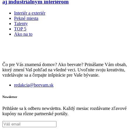
aj industriálnym interiérom
Interiér a exteriér
Pekné miesta
Talenty
TOP 5
Ako na to
Čo pre Vás znamená domov? Ako beevate? Prinášame Vám obsah,
ktorý zmení Vaš pohľad na všedné veci. Uvoľnite svoju kreativitu,
vzdelávajte sa a čerpajte inšpirácie pre Vaše bývanie.
redakcia@beevam.sk
Newsletter
Prihláste sa k odberu newslettra. Každý mesiac rozdávame zľavové
kupóny na rôzne partnerské portály.