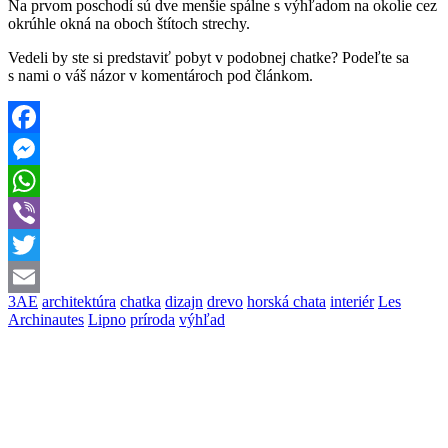
Na prvom poschodí sú dve menšie spálne s výhľadom na okolie cez
okrúhle okná na oboch štítoch strechy.
Vedeli by ste si predstaviť pobyt v podobnej chatke? Podeľte sa
s nami o váš názor v komentároch pod článkom.
Facebook
Messenger
WhatsApp
Viber
Twitter
3AE
architektúra
chatka
dizajn
drevo
horská chata
interiér
Les
Email
Archinautes
Lipno
príroda
výhľad