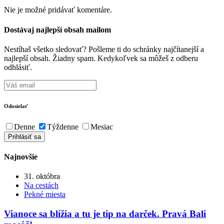
Nie je možné pridávať komentáre.
Dostávaj najlepší obsah mailom
Nestíhaš všetko sledovať? Pošleme ti do schránky najčítanejší a
najlepší obsah. Žiadny spam. Kedykoľvek sa môžeš z odberu
odhlásiť.
Odosielať
Denne
Týždenne
Mesiac
Najnovšie
31. októbra
Na cestách
Pekné miesta
Vianoce sa blížia a tu je tip na darček. Pravá Bali