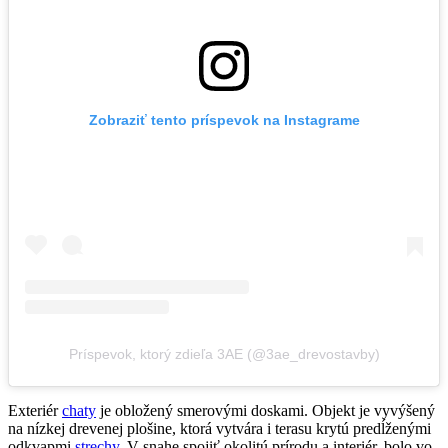
Zobraziť tento príspevok na Instagrame
Príspevok, ktorý zdieľa 3AE (@3ae_drevostavby)
Exteriér
chaty
je obložený smerovými doskami. Objekt je vyvýšený
na nízkej drevenej plošine, ktorá vytvára i terasu krytú predĺženými
odkvapmi
strechy
. V snahe spojiť okolitú prírodu a interiér, bolo vo