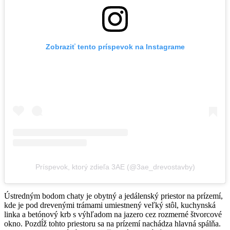
Zobraziť tento príspevok na Instagrame
Príspevok, ktorý zdieľa 3AE (@3ae_drevostavby)
Ústredným bodom chaty je obytný a jedálenský priestor na prízemí,
kde je pod drevenými trámami umiestnený veľký stôl, kuchynská
linka a betónový krb s výhľadom na jazero cez rozmerné štvorcové
okno. Pozdĺž tohto priestoru sa na prízemí nachádza hlavná spálňa.