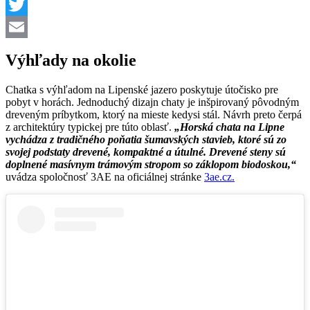
Viber
Twitter
Email
Výhľady na okolie
Chatka s výhľadom na Lipenské jazero poskytuje útočisko pre
pobyt v horách. Jednoduchý dizajn chaty je inšpirovaný pôvodným
dreveným príbytkom, ktorý na mieste kedysi stál. Návrh preto čerpá
z architektúry typickej pre túto oblasť.
„Horská chata na Lipne
vychádza z tradičného poňatia šumavských stavieb, ktoré sú zo
svojej podstaty drevené, kompaktné a útulné. Drevené steny sú
doplnené masívnym trámovým stropom so záklopom biodoskou,“
uvádza spoločnosť 3AE na oficiálnej stránke
3ae.cz.