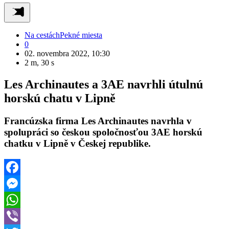
Na cestách
Pekné miesta
0
02. novembra 2022, 10:30
2 m, 30 s
Les Archinautes a 3AE navrhli útulnú
horskú chatu v Lipně
Francúzska firma Les Archinautes navrhla v
spolupráci so českou spoločnosťou 3AE horskú
chatku v Lipně v Českej republike.
Facebook
Messenger
WhatsApp