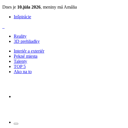
Dnes je
10.júla 2026
, meniny má Amália
Inšpirácie
Reality
3D prehliadky
Interiér a exteriér
Pekné miesta
Talenty
TOP 5
Ako na to