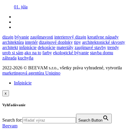
01. júla
dizajn
bývanie
zaujímavosti
interierový dizajn
kreatívne nápady
architektúra
interiér
dizajnové doplnky
tipy
architektonické skvosty
architekt
inšpirácie
dekorácie
materiály
zaujímavé stavby
trendy
urob si sám
ako na to
farby
ekologické bývanie
stavba domu
záhrada
kuchyňa
2022-2026 © BEEVAM s.r.o., všetky práva vyhradené, vytvorila
marketingová agentúra Uniqino
Inšpirácie
x
Vyhľadávanie
Search for:
Search Button
Beevam