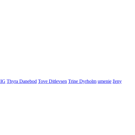
BIG
Thyra Danebod
Tove Ditlevsen
Trine Dyrholm
umenie
ženy