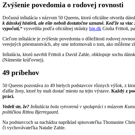
Zvýšenie povedomia o rodovej rovnosti
Dočasná inštalácia s názvom 50 Queens, ktorú oficiálne otvorila dán
k dánskej histórii, ale ešte neboli dostatočne uznané. Keďže sa viac
vypočutí,“
vysvetlila podľa oficiálnej stránky
big.dk
Giulia Frittoli, p
Cieľom inštalácie je zvýšenie povedomia o dôležitosti rodovej rovnos
verejných priestranstvách, aby sme informovali o tom, ako môžeme zle
Inštalácia, ktorú navrhli Frittoli a David Zahle, obklopuje sochu 
(Námestie kráľovnej).
49 príbehov
50 Queens pozostáva zo 49 bielych podstavcov rôznych výšok, z kto
ďalšie ženy, ktoré by mali dostať miesto na tejto výstave.
Každý z pod
práci.
Vedeli ste, že?
Inštalácia bola vytvorená v spolupráci s múzeom Kunsth
političkou Rittou Bjerregaard.
Na podstavcoch sa nachádza napríklad spisovateľka Thomasine Chri
či vychovávateľka Natalie Zahle.