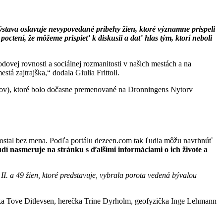
stava oslavuje nevypovedané príbehy žien, ktoré významne prispeli
poctení, že môžeme prispieť k diskusii a dať hlas tým, ktorí neboli
ovej rovnosti a sociálnej rozmanitosti v našich mestách a na
á zajtrajška,“ dodala Giulia Frittoli.
áľov), ktoré bolo dočasne premenované na Dronningens Nytorv
zostal bez mena. Podľa portálu dezeen.com tak ľudia môžu navrhnúť
 nasmeruje na stránku s ďalšími informáciami o ich živote a
II. a 49 žien, ktoré predstavuje, vybrala porota vedená bývalou
a Tove Ditlevsen, herečka Trine Dyrholm, geofyzička Inge Lehmann