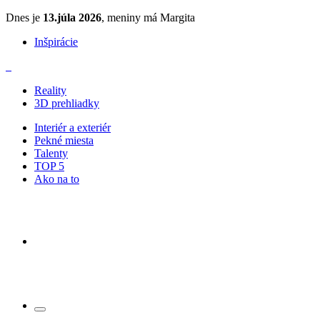
Dnes je
13.júla 2026
, meniny má Margita
Inšpirácie
Reality
3D prehliadky
Interiér a exteriér
Pekné miesta
Talenty
TOP 5
Ako na to