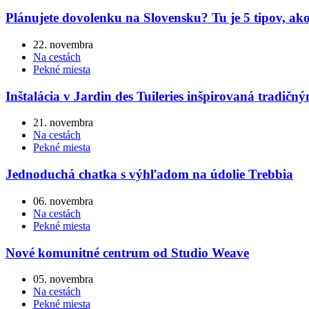
Plánujete dovolenku na Slovensku? Tu je 5 tipov, ako s
22. novembra
Na cestách
Pekné miesta
Inštalácia v Jardin des Tuileries inšpirovaná tradičn
21. novembra
Na cestách
Pekné miesta
Jednoduchá chatka s výhľadom na údolie Trebbia
06. novembra
Na cestách
Pekné miesta
Nové komunitné centrum od Studio Weave
05. novembra
Na cestách
Pekné miesta