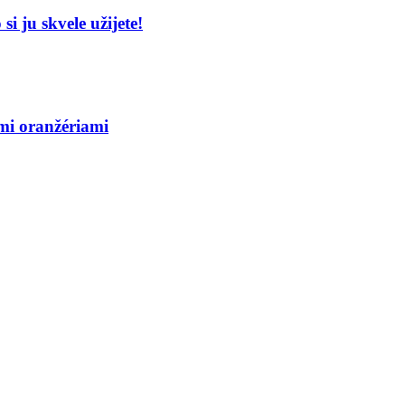
i ju skvele užijete!
ými oranžériami