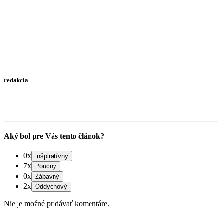
redakcia
Aký bol pre Vás tento článok?
0x
7x
0x
2x
Nie je možné pridávať komentáre.