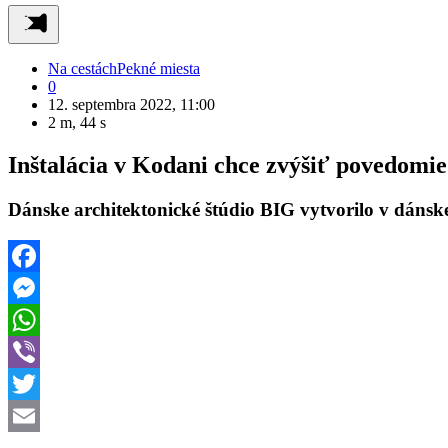
Na cestách
Pekné miesta
0
12. septembra 2022, 11:00
2 m, 44 s
Inštalácia v Kodani chce zvýšiť povedomie
Dánske architektonické štúdio BIG vytvorilo v dánskej
Facebook
Messenger
WhatsApp
Viber
Twitter
Email