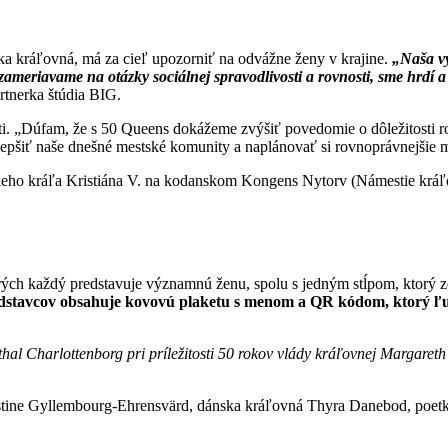
ska kráľovná, má za cieľ upozorniť na odvážne ženy v krajine.
„
Naša vý
 zameriavame na otázky sociálnej spravodlivosti a rovnosti, sme hrdí a 
artnerka štúdia BIG.
ti. „Dúfam, že s 50 Queens dokážeme zvýšiť povedomie o dôležitosti rod
pšiť naše dnešné mestské komunity a naplánovať si rovnoprávnejšie mest
dánskeho kráľa Kristiána V. na kodanskom Kongens Nytorv (Námestie kr
rých každý predstavuje významnú ženu, spolu s jedným stĺpom, ktorý 
stavcov obsahuje kovovú plaketu s menom a QR kódom, ktorý ľudí
al Charlottenborg pri príležitosti 50 rokov vlády kráľovnej Margareth 
stine Gyllembourg-Ehrensvärd, dánska kráľovná Thyra Danebod, poetk