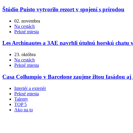
Štúdio Puisto vytvorilo rezort v spojení s prírodou
02. novembra
Na cestách
Pekné miesta
Les Archinautes a 3AE navrhli útulnú horskú chatu 
23. októbra
Na cestách
Pekné miesta
Casa Collumpio v Barcelone zaujme žltou fasádou aj 
Interiér a exteriér
Pekné miesta
Talenty
TOP 5
Ako na to