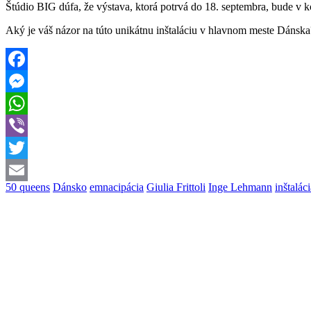
Štúdio BIG dúfa, že výstava, ktorá potrvá do 18. septembra, bude v k
Aký je váš názor na túto unikátnu inštaláciu v hlavnom meste Dánsk
Facebook
Messenger
WhatsApp
Viber
Twitter
50 queens
Dánsko
emnacipácia
Giulia Frittoli
Inge Lehmann
inštalác
Email