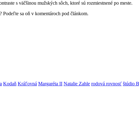
ontraste s väčšinou mužských sôch, ktoré sú rozmiestnené po meste.
a? Podeľte sa oň v komentároch pod článkom.
ia
Kodaň
Kráľovná
Margaréta II
Natalie Zahle
rodová rovnosť
štúdio 