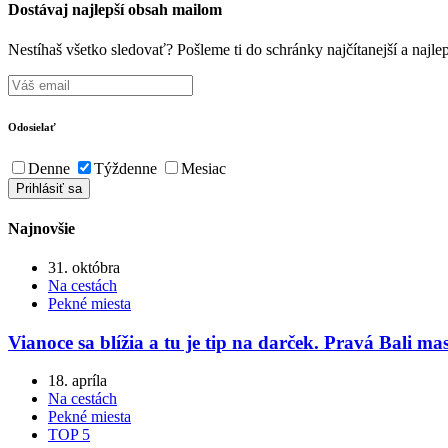
Dostávaj najlepší obsah mailom
Nestíhaš všetko sledovať? Pošleme ti do schránky najčítanejší a naj
Odosielať
Denne
Týždenne
Mesiac
Najnovšie
31. októbra
Na cestách
Pekné miesta
Vianoce sa blížia a tu je tip na darček. Pravá Bali ma
18. apríla
Na cestách
Pekné miesta
TOP 5