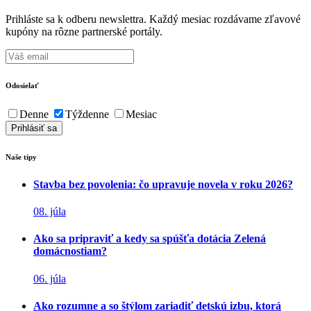
Prihláste sa k odberu newslettra. Každý mesiac rozdávame zľavové
kupóny na rôzne partnerské portály.
Odosielať
Denne
Týždenne
Mesiac
Naše tipy
Stavba bez povolenia: čo upravuje novela v roku 2026?
08. júla
Ako sa pripraviť a kedy sa spúšťa dotácia Zelená
domácnostiam?
06. júla
Ako rozumne a so štýlom zariadiť detskú izbu, ktorá