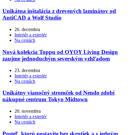
Unikátna inštalácia z drevených laminátov od
AntiCAD a Wolf Studio
26. decembra
Interiér a exteriér
Na cestách
Nová kolekcia Toppu od OYOY Living Design
zaujme jednoduchým severským vzhľadom
23. decembra
Interiér a exteriér
Na cestách
Unikátny vianočný stromček od Nendo zdobí
nákupné centrum Tokyo Midtown
20. novembra
Interiér a exteriér
Na cestách
Posteľ, ktorú postavíte bez skrutiek a s jedným