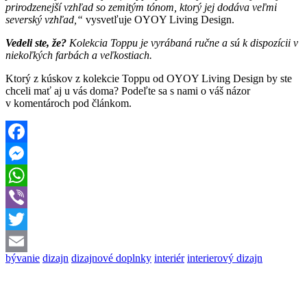
prirodzenejší vzhľad so zemitým tónom, ktorý jej dodáva veľmi
severský vzhľad,“
vysvetľuje OYOY Living Design.
Vedeli ste, že?
Kolekcia Toppu je vyrábaná ručne a sú k dispozícii v
niekoľkých farbách a veľkostiach.
Ktorý z kúskov z kolekcie Toppu od OYOY Living Design by ste
chceli mať aj u vás doma? Podeľte sa s nami o váš názor
v komentároch pod článkom.
Facebook
Messenger
WhatsApp
Viber
Twitter
bývanie
dizajn
dizajnové doplnky
interiér
interierový dizajn
Email