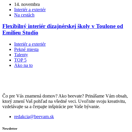
14. novembra
Interiér a exteriér
Na cestách
Flexibilný interiér dizajnérskej školy v Toulone od
Emilieu Studio
Interiér a exteriér
Pekné miesta
Talenty
TOP 5
Ako na to
Čo pre Vás znamená domov? Ako beevate? Prinášame Vám obsah,
ktorý zmení Vaš pohľad na všedné veci. Uvoľnite svoju kreativitu,
vzdelávajte sa a čerpajte inšpirácie pre Vaše bývanie.
redakcia@beevam.sk
Newsletter