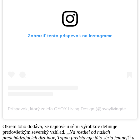
Zobraziť tento príspevok na Instagrame
Príspevok, ktorý zdieľa OYOY Living Design (@oyoylivingdesign)
Okrem toho dodáva, že najnovšiu sériu výrobkov definuje
predovšetkým severský vzhľad.
„Na rozdiel od našich
predchádzajúcich dizajnov, Toppu predstavuje táto séria jemnejší a