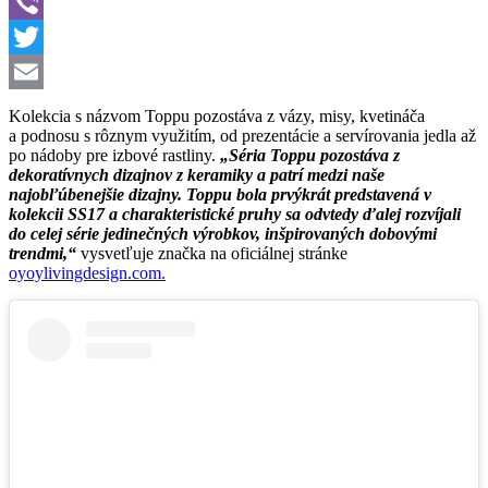
WhatsApp
Viber
Twitter
Email
Kolekcia s názvom Toppu pozostáva z vázy, misy, kvetináča
a podnosu s rôznym využitím, od prezentácie a servírovania jedla až
po nádoby pre izbové rastliny.
„Séria Toppu pozostáva z
dekoratívnych dizajnov z keramiky a patrí medzi naše
najobľúbenejšie dizajny. Toppu bola prvýkrát predstavená v
kolekcii SS17 a charakteristické pruhy sa odvtedy ďalej rozvíjali
do celej série jedinečných výrobkov, inšpirovaných dobovými
trendmi,“
vysvetľuje značka na oficiálnej stránke
oyoylivingdesign.com.