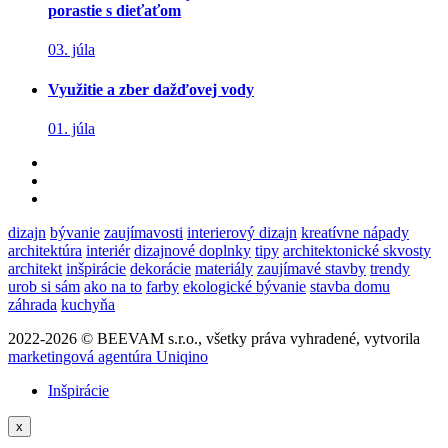
porastie s dieťaťom
03. júla
Využitie a zber dažďovej vody
01. júla
dizajn
bývanie
zaujímavosti
interierový dizajn
kreatívne nápady
architektúra
interiér
dizajnové doplnky
tipy
architektonické skvosty
architekt
inšpirácie
dekorácie
materiály
zaujímavé stavby
trendy
urob si sám
ako na to
farby
ekologické bývanie
stavba domu
záhrada
kuchyňa
2022-2026 © BEEVAM s.r.o., všetky práva vyhradené, vytvorila
marketingová agentúra Uniqino
Inšpirácie
x