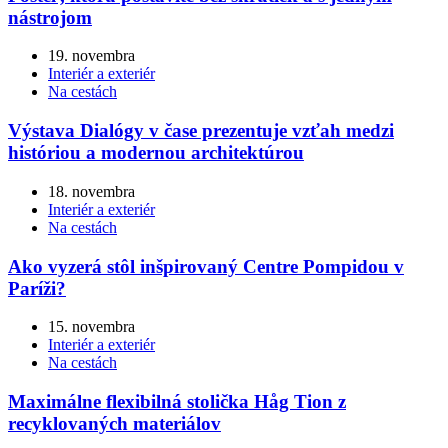
nástrojom
19. novembra
Interiér a exteriér
Na cestách
Výstava Dialógy v čase prezentuje vzťah medzi
históriou a modernou architektúrou
18. novembra
Interiér a exteriér
Na cestách
Ako vyzerá stôl inšpirovaný Centre Pompidou v
Paríži?
15. novembra
Interiér a exteriér
Na cestách
Maximálne flexibilná stolička Håg Tion z
recyklovaných materiálov