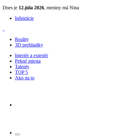
Dnes je
12.júla 2026
, meniny má Nina
Inšpirácie
Reality
3D prehliadky
Interiér a exteriér
Pekné miesta
Talenty
TOP 5
Ako na to