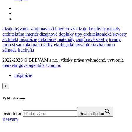
dizajn
bývanie
zaujímavosti
interierový dizajn
kreatívne nápady
architektúra
interiér
dizajnové doplnky
tipy
architektonické skvosty
architekt
inšpirácie
dekorácie
materiály
zaujímavé stavby
trendy
urob si sám
ako na to
farby
ekologické bývanie
stavba domu
záhrada
kuchyňa
2022-2026 © BEEVAM s.r.o., všetky práva vyhradené, vytvorila
marketingová agentúra Uniqino
Inšpirácie
x
Vyhľadávanie
Search for:
Search Button
Beevam