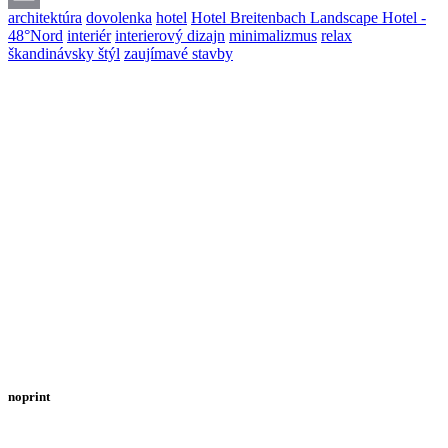
architektúra
dovolenka
hotel
Hotel Breitenbach Landscape Hotel -
Email
48°Nord
interiér
interierový dizajn
minimalizmus
relax
škandinávsky štýl
zaujímavé stavby
noprint