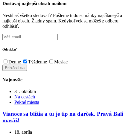
Dostávaj najlepší obsah mailom
Nestíhaš všetko sledovať? Pošleme ti do schránky najčítanejší a
najlepší obsah. Žiadny spam. Kedykoľvek sa môžeš z odberu
odhlásiť.
Odosielať
Denne
Týždenne
Mesiac
Najnovšie
31. októbra
Na cestách
Pekné miesta
Vianoce sa blížia a tu je tip na darček. Pravá Bali
masáž!
18. apríla