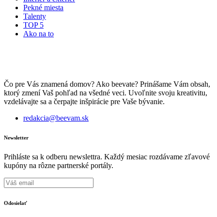
Pekné miesta
Talenty
TOP 5
Ako na to
Čo pre Vás znamená domov? Ako beevate? Prinášame Vám obsah,
ktorý zmení Vaš pohľad na všedné veci. Uvoľnite svoju kreativitu,
vzdelávajte sa a čerpajte inšpirácie pre Vaše bývanie.
redakcia@beevam.sk
Newsletter
Prihláste sa k odberu newslettra. Každý mesiac rozdávame zľavové
kupóny na rôzne partnerské portály.
Odosielať