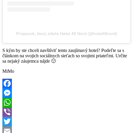
Príspevok, ktorý zdieľa Høtel 48 Nord (@hotel48nord)
S kým by ste chceli navštíviť tento zaujímavý hotel? Podeľte sa s
článkom na svojich sociálnych sieťach so svojimi priateľmi. Určite
sa nejaký záujemca nájde 🙂
MiMo
Facebook
Messenger
WhatsApp
Viber
Twitter