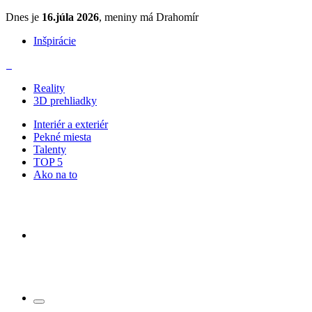
Dnes je
16.júla 2026
, meniny má Drahomír
Inšpirácie
Reality
3D prehliadky
Interiér a exteriér
Pekné miesta
Talenty
TOP 5
Ako na to