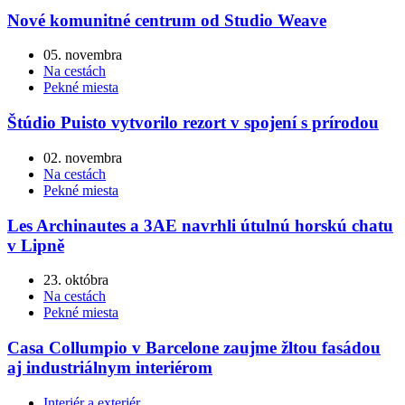
Nové komunitné centrum od Studio Weave
05. novembra
Na cestách
Pekné miesta
Štúdio Puisto vytvorilo rezort v spojení s prírodou
02. novembra
Na cestách
Pekné miesta
Les Archinautes a 3AE navrhli útulnú horskú chatu
v Lipně
23. októbra
Na cestách
Pekné miesta
Casa Collumpio v Barcelone zaujme žltou fasádou
aj industriálnym interiérom
Interiér a exteriér