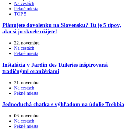
Na cestách
Pekné miesta
TOP 5
Plánujete dovolenku na Slovensku? Tu je 5 tipov,
ako si ju skvele užijete!
22. novembra
Na cestách
Pekné miesta
Inštalácia v Jardin des Tuileries inšpirovaná
tradičnými oranžériami
21. novembra
Na cestách
Pekné miesta
Jednoduchá chatka s výhľadom na údolie Trebbia
06. novembra
Na cestách
Pekné miesta