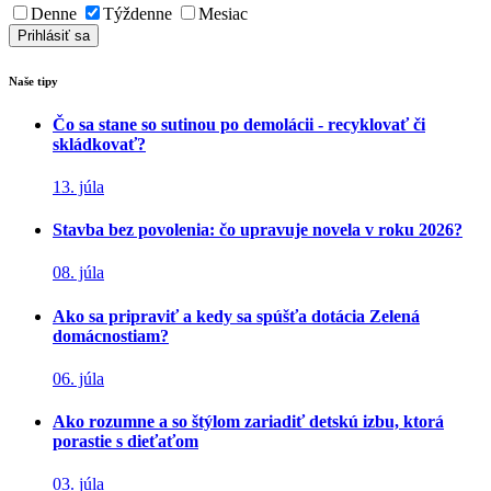
Denne
Týždenne
Mesiac
Naše tipy
Čo sa stane so sutinou po demolácii - recyklovať či
skládkovať?
13. júla
Stavba bez povolenia: čo upravuje novela v roku 2026?
08. júla
Ako sa pripraviť a kedy sa spúšťa dotácia Zelená
domácnostiam?
06. júla
Ako rozumne a so štýlom zariadiť detskú izbu, ktorá
porastie s dieťaťom
03. júla