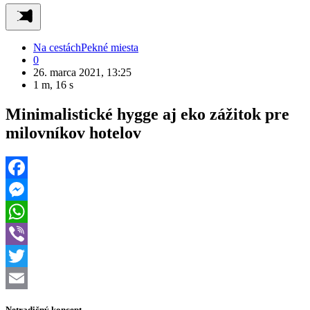
Na cestách
Pekné miesta
0
26. marca 2021, 13:25
1 m, 16 s
Minimalistické hygge aj eko zážitok pre
milovníkov hotelov
Facebook
Messenger
WhatsApp
Viber
Twitter
Email
Netradičný koncept