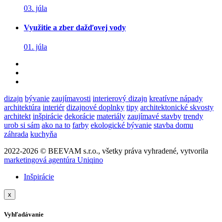
03. júla
Využitie a zber dažďovej vody
01. júla
dizajn
bývanie
zaujímavosti
interierový dizajn
kreatívne nápady
architektúra
interiér
dizajnové doplnky
tipy
architektonické skvosty
architekt
inšpirácie
dekorácie
materiály
zaujímavé stavby
trendy
urob si sám
ako na to
farby
ekologické bývanie
stavba domu
záhrada
kuchyňa
2022-2026 © BEEVAM s.r.o., všetky práva vyhradené, vytvorila
marketingová agentúra Uniqino
Inšpirácie
x
Vyhľadávanie