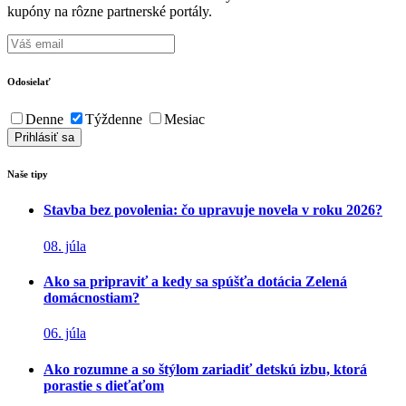
kupóny na rôzne partnerské portály.
Odosielať
Denne
Týždenne
Mesiac
Naše tipy
Stavba bez povolenia: čo upravuje novela v roku 2026?
08. júla
Ako sa pripraviť a kedy sa spúšťa dotácia Zelená
domácnostiam?
06. júla
Ako rozumne a so štýlom zariadiť detskú izbu, ktorá
porastie s dieťaťom