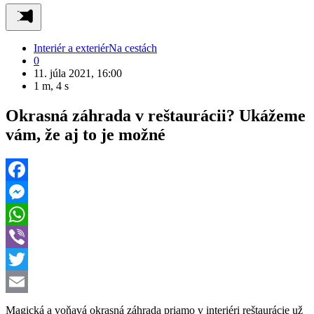
Interiér a exteriér
Na cestách
0
11. júla 2021, 16:00
1 m, 4 s
Okrasná záhrada v reštaurácii? Ukážeme
vám, že aj to je možné
Facebook
Messenger
WhatsApp
Viber
Twitter
Email
Magická a voňavá okrasná záhrada priamo v interiéri reštaurácie už