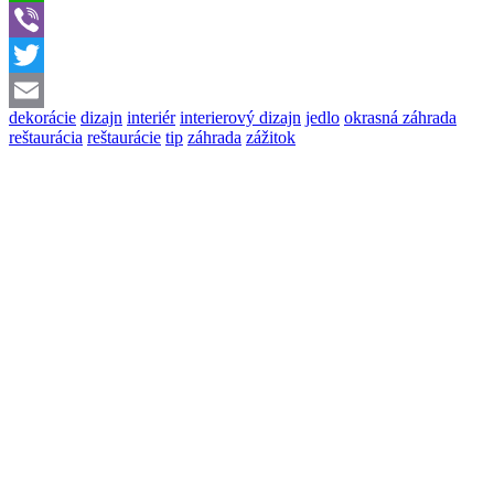
WhatsApp
Viber
Twitter
dekorácie
dizajn
interiér
interierový dizajn
jedlo
okrasná záhrada
Email
reštaurácia
reštaurácie
tip
záhrada
zážitok