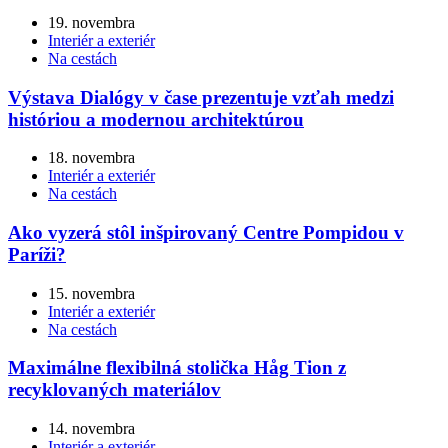
19. novembra
Interiér a exteriér
Na cestách
Výstava Dialógy v čase prezentuje vzťah medzi
históriou a modernou architektúrou
18. novembra
Interiér a exteriér
Na cestách
Ako vyzerá stôl inšpirovaný Centre Pompidou v
Paríži?
15. novembra
Interiér a exteriér
Na cestách
Maximálne flexibilná stolička Håg Tion z
recyklovaných materiálov
14. novembra
Interiér a exteriér