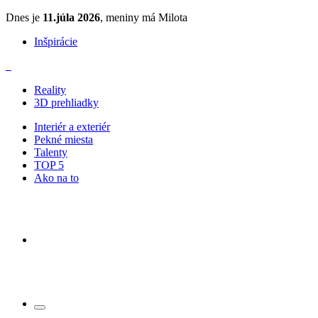
Dnes je
11.júla 2026
, meniny má Milota
Inšpirácie
Reality
3D prehliadky
Interiér a exteriér
Pekné miesta
Talenty
TOP 5
Ako na to