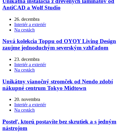
Unikátna inštalácia z drevených laminátov od
AntiCAD a Wolf Studio
26. decembra
Interiér a exteriér
Na cestách
Nová kolekcia Toppu od OYOY Living Design
zaujme jednoduchým severským vzhľadom
23. decembra
Interiér a exteriér
Na cestách
Unikátny vianočný stromček od Nendo zdobí
nákupné centrum Tokyo Midtown
20. novembra
Interiér a exteriér
Na cestách
Posteľ, ktorú postavíte bez skrutiek a s jedným
nástrojom