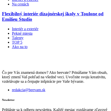
Na cestách
Flexibilný interiér dizajnérskej školy v Toulone od
Emilieu Studio
Interiér a exteriér
Pekné miesta
Talenty
TOP 5
Ako na to
Čo pre Vás znamená domov? Ako beevate? Prinášame Vám obsah,
ktorý zmení Vaš pohľad na všedné veci. Uvoľnite svoju kreativitu,
vzdelávajte sa a čerpajte inšpirácie pre Vaše bývanie.
redakcia@beevam.sk
Newsletter
Prihláste sa k odberu newslettra. Každý mesiac rozdávame zľavové