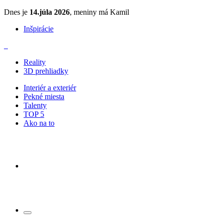
Dnes je
14.júla 2026
, meniny má Kamil
Inšpirácie
Reality
3D prehliadky
Interiér a exteriér
Pekné miesta
Talenty
TOP 5
Ako na to