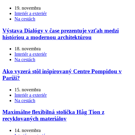
19. novembra
Interiér a exteriér
Na cestách
Výstava Dialógy v čase prezentuje vzťah medzi
históriou a modernou architektúrou
18. novembra
Interiér a exteriér
Na cestách
Ako vyzerá stôl inšpirovaný Centre Pompidou v
Paríži?
15. novembra
Interiér a exteriér
Na cestách
Maximálne flexibilná stolička Håg Tion z
recyklovaných materiálov
14. novembra