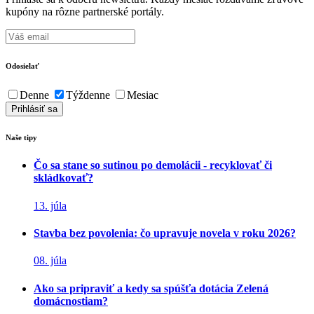
kupóny na rôzne partnerské portály.
Odosielať
Denne
Týždenne
Mesiac
Naše tipy
Čo sa stane so sutinou po demolácii - recyklovať či
skládkovať?
13. júla
Stavba bez povolenia: čo upravuje novela v roku 2026?
08. júla
Ako sa pripraviť a kedy sa spúšťa dotácia Zelená
domácnostiam?