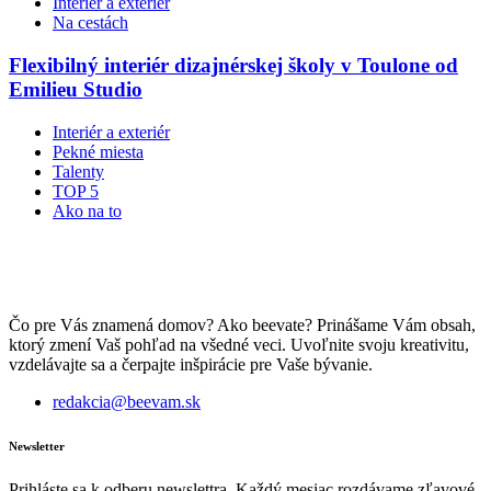
Interiér a exteriér
Na cestách
Flexibilný interiér dizajnérskej školy v Toulone od
Emilieu Studio
Interiér a exteriér
Pekné miesta
Talenty
TOP 5
Ako na to
Čo pre Vás znamená domov? Ako beevate? Prinášame Vám obsah,
ktorý zmení Vaš pohľad na všedné veci. Uvoľnite svoju kreativitu,
vzdelávajte sa a čerpajte inšpirácie pre Vaše bývanie.
redakcia@beevam.sk
Newsletter
Prihláste sa k odberu newslettra. Každý mesiac rozdávame zľavové