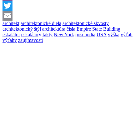
Viber
Twitter
architekt
architektonické diela
architektonické skvosty
Email
architektonický štýl
architektúra
čísla
Empire State Buliding
eskalátor
eskalátory
fakty
New York
poschodia
USA
výška
výťah
výťahy
zaujímavosti