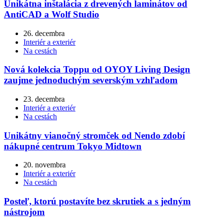
Unikátna inštalácia z drevených laminátov od
AntiCAD a Wolf Studio
26. decembra
Interiér a exteriér
Na cestách
Nová kolekcia Toppu od OYOY Living Design
zaujme jednoduchým severským vzhľadom
23. decembra
Interiér a exteriér
Na cestách
Unikátny vianočný stromček od Nendo zdobí
nákupné centrum Tokyo Midtown
20. novembra
Interiér a exteriér
Na cestách
Posteľ, ktorú postavíte bez skrutiek a s jedným
nástrojom