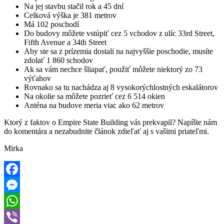
Na jej stavbu stačil rok a 45 dní
Celková výška je 381 metrov
Má 102 poschodí
Do budovy môžete vstúpiť cez 5 vchodov z ulíc 33rd Street,
Fifth Avenue a 34th Street
Aby ste sa z prízemia dostali na najvyššie poschodie, musíte
zdolať 1 860 schodov
Ak sa vám nechce šliapať, použiť môžete niektorý zo 73
výťahov
Rovnako sa tu nachádza aj 8 vysokorýchlostných eskalátorov
Na okolie sa môžete pozrieť cez 6 514 okien
Anténa na budove meria viac ako 62 metrov
Ktorý z faktov o Empire State Building vás prekvapil? Napíšte nám
do komentára a nezabudnite článok zdieľať aj s vašimi priateľmi.
Mirka
Facebook
Messenger
WhatsApp