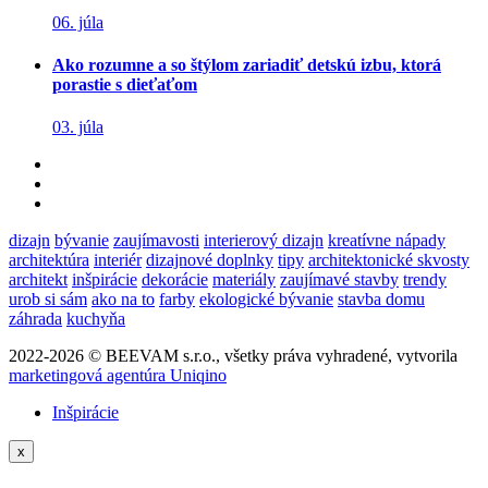
06. júla
Ako rozumne a so štýlom zariadiť detskú izbu, ktorá
porastie s dieťaťom
03. júla
dizajn
bývanie
zaujímavosti
interierový dizajn
kreatívne nápady
architektúra
interiér
dizajnové doplnky
tipy
architektonické skvosty
architekt
inšpirácie
dekorácie
materiály
zaujímavé stavby
trendy
urob si sám
ako na to
farby
ekologické bývanie
stavba domu
záhrada
kuchyňa
2022-2026 © BEEVAM s.r.o., všetky práva vyhradené, vytvorila
marketingová agentúra Uniqino
Inšpirácie
x