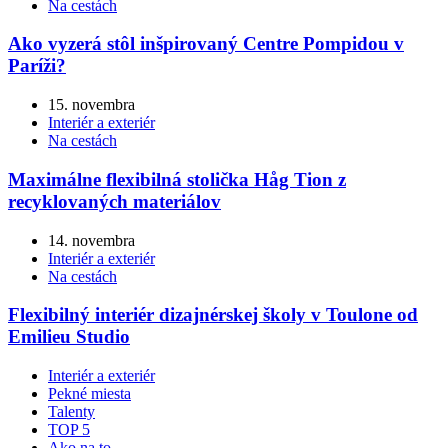
Na cestách
Ako vyzerá stôl inšpirovaný Centre Pompidou v
Paríži?
15. novembra
Interiér a exteriér
Na cestách
Maximálne flexibilná stolička Håg Tion z
recyklovaných materiálov
14. novembra
Interiér a exteriér
Na cestách
Flexibilný interiér dizajnérskej školy v Toulone od
Emilieu Studio
Interiér a exteriér
Pekné miesta
Talenty
TOP 5
Ako na to