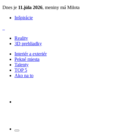
Dnes je
11.júla 2026
, meniny má Milota
Inšpirácie
Reality
3D prehliadky
Interiér a exteriér
Pekné miesta
Talenty
TOP 5
Ako na to