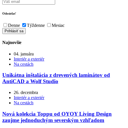
Odosielať
Denne
Týždenne
Mesiac
Najnovšie
04. januára
Interiér a exteriér
Na cestách
Unikátna inštalácia z drevených laminátov od
AntiCAD a Wolf Studio
26. decembra
Interiér a exteriér
Na cestách
Nová kolekcia Toppu od OYOY Living Design
zaujme jednoduchým severským vzhľadom