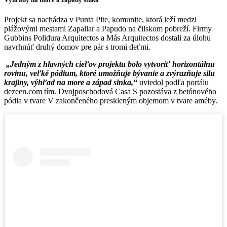
Projekt sa nachádza v Punta Pite, komunite, ktorá leží medzi
plážovými mestami Zapallar a Papudo na čilskom pobreží. Firmy
Gubbins Polidura Arquitectos a Más Arquitectos dostali za úlohu
navrhnúť druhý domov pre pár s tromi deťmi.
„Jedným z hlavných cieľov projektu bolo vytvoriť horizontálnu
rovinu, veľké pódium, ktoré umožňuje bývanie a zvýrazňuje silu
krajiny, výhľad na more a západ slnka,“
uviedol podľa portálu
dezeen.com tím. Dvojposchodová Casa S pozostáva z betónového
pódia v tvare V zakončeného preskleným objemom v tvare améby.