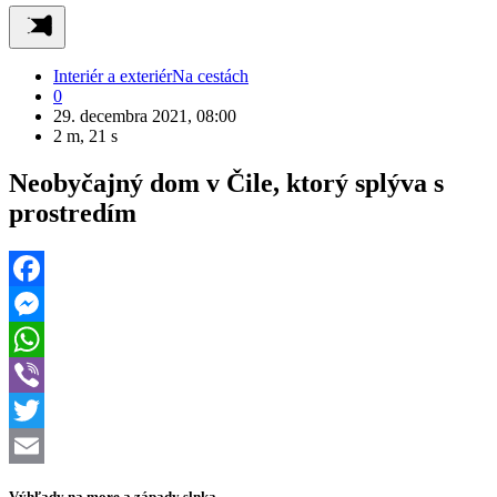
Interiér a exteriér
Na cestách
0
29. decembra 2021, 08:00
2 m, 21 s
Neobyčajný dom v Čile, ktorý splýva s
prostredím
Facebook
Messenger
WhatsApp
Viber
Twitter
Email
Výhľady na more a západy slnka