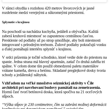
V rámci obydlia s rozlohou 420 metrov štvorcových je jasné
rozdelenie medzi verejnými a súkromnými priestormi.
Splynutie s krajinou
Na poschodí sa nachádza kuchyňa, jedáleň a obývačka. Každá
zaberá kruhovú miestnosť so zapustenou centrálnou časťou.
Presklenie od podlahy až po strop umožňuje, aby boli miestnosti
integrované s prírodným terénom. Žulové podlahy pokračujú vonku
a ďalej pomáhajú interiéru splynúť s krajinou.
V srdci prízemia je točité schodisko, ktoré vedie dole do priestoru na
spanie. Jedna strana má hlavný apartmán, zatiaľ čo druhá zahŕňa tri
spálne. V celom dome tím použil obmedzenú paletu materiálov
vrátane kameňa, dreva a betónu. Skladané preglejkové dosky tvoria
schody a jedálenský nábytok.
Vzhľadom na veľké množstvo seizmickej aktivity v Čile
architekti pri navrhovaní budovy pamätali na zemetrasenia.
Hornú časť tvorí betónová doska, ktorá spočíva na 21 oceľových
stĺpoch.
“Výška stĺpov je 230 centimetrov, čím sa zabráni možnej deformácii
konštrukcie pri dynamickom namáhaní,”
uviedol tím.