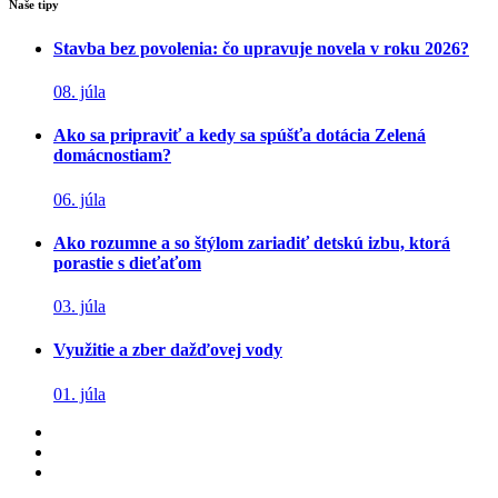
Naše tipy
Stavba bez povolenia: čo upravuje novela v roku 2026?
08. júla
Ako sa pripraviť a kedy sa spúšťa dotácia Zelená
domácnostiam?
06. júla
Ako rozumne a so štýlom zariadiť detskú izbu, ktorá
porastie s dieťaťom
03. júla
Využitie a zber dažďovej vody
01. júla