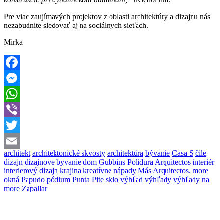
Pre viac zaujímavých projektov z oblasti architektúry a dizajnu nás
nezabudnite sledovať aj na sociálnych sieťach.
Mirka
Facebook
Messenger
WhatsApp
Viber
Twitter
architekt
architektonické skvosty
architektúra
bývanie
Casa S
čile
Email
dizajn
dizajnove byvanie
dom
Gubbins Polidura Arquitectos
interiér
interierový dizajn
krajina
kreatívne nápady
Más Arquitectos.
more
okná
Papudo
pódium
Punta Pite
sklo
výhľad
výhľady
výhľady na
more
Zapallar