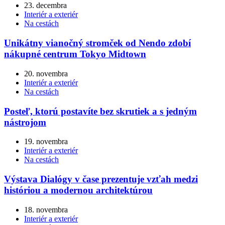
23. decembra
Interiér a exteriér
Na cestách
Unikátny vianočný stromček od Nendo zdobí
nákupné centrum Tokyo Midtown
20. novembra
Interiér a exteriér
Na cestách
Posteľ, ktorú postavíte bez skrutiek a s jedným
nástrojom
19. novembra
Interiér a exteriér
Na cestách
Výstava Dialógy v čase prezentuje vzťah medzi
históriou a modernou architektúrou
18. novembra
Interiér a exteriér