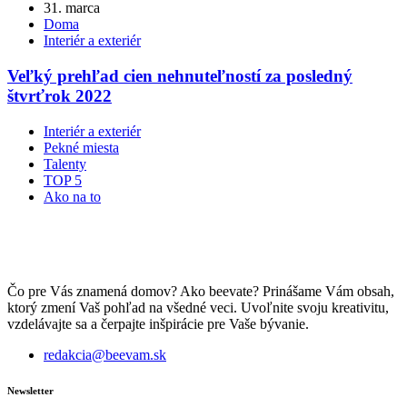
31. marca
Doma
Interiér a exteriér
Veľký prehľad cien nehnuteľností za posledný
štvrťrok 2022
Interiér a exteriér
Pekné miesta
Talenty
TOP 5
Ako na to
Čo pre Vás znamená domov? Ako beevate? Prinášame Vám obsah,
ktorý zmení Vaš pohľad na všedné veci. Uvoľnite svoju kreativitu,
vzdelávajte sa a čerpajte inšpirácie pre Vaše bývanie.
redakcia@beevam.sk
Newsletter