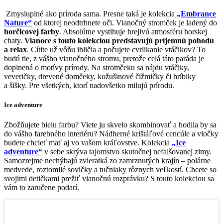
Zmysluplné ako príroda sama. Presne taká je kolekcia
„Embrance
Nature“
od ktorej neodtrhnete oči. Vianočný stromček je ladený do
horčicovej farby
. Absolútne vystihuje hrejivú atmosféru horskej
chaty.
Vianoce s touto kolekciou predstavujú príjemnú pohodu
a relax
. Cítite už vôňu ihličia a počujete cvrlikanie vtáčikov? To
budú tie, z vášho vianočného stromu, pretože celá táto paráda je
doplnená o motívy prírody. Na stromčeku sa nájdu vtáčiky,
veveričky, drevené domčeky, kožušinové čižmičky či hríbiky
a šišky. Pre všetkých, ktorí nadovšetko milujú prírodu.
Ice adventure
Zbožňujete bielu farbu? Viete ju skvelo skombinovať a hodila by sa
do vášho farebného interiéru? Nádherné krištáľové cencúle a vločky
budete chcieť mať aj vo vašom kráľovstve. Kolekcia
„Ice
adventure“
v sebe skrýva tajomstvo skutočnej nefalšovanej zimy.
Samozrejme nechýbajú zvieratká zo zamrznutých krajín – polárne
medvede, roztomilé sovičky a tučniaky rôznych veľkostí. Chcete so
svojimi detičkami prežiť vianočnú rozprávku? S touto kolekciou sa
vám to zaručene podarí.