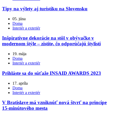
Tipy na výlety aj turistiku na Slovensku
05. júna
Doma
Interiér a exteriér
Inšpiratívne dekorácie na stôl v obývačke v
modernom štýle – zistite, čo odporúčajú štylisti
19. mája
Doma
Interiér a exteriér
Prihláste sa do súťaže INSAID AWARDS 2023
17. apríla
Doma
Interiér a exteriér
V Bratislave má vzniknúť nová štvrť na princípe
15-minútového mesta