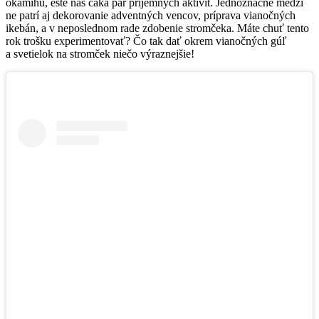
okamihu, ešte nás čaká pár príjemných aktivít. Jednoznačne medzi
ne patrí aj dekorovanie adventných vencov, príprava vianočných
ikebán, a v neposlednom rade zdobenie stromčeka. Máte chuť tento
rok trošku experimentovať? Čo tak dať okrem vianočných gúľ
a svetielok na stromček niečo výraznejšie!