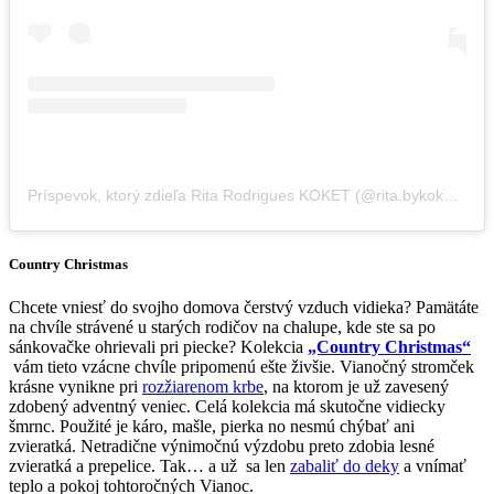
Príspevok, ktorý zdieľa Rita Rodrigues KOKET (@rita.bykoket)
,
14
Country Christmas
Chcete vniesť do svojho domova čerstvý vzduch vidieka? Pamätáte
na chvíle strávené u starých rodičov na chalupe, kde ste sa po
sánkovačke ohrievali pri piecke? Kolekcia
„Country Christmas“
vám tieto vzácne chvíle pripomenú ešte živšie. Vianočný stromček
krásne vynikne pri
rozžiarenom krbe
, na ktorom je už zavesený
zdobený adventný veniec. Celá kolekcia má skutočne vidiecky
šmrnc. Použité je káro, mašle, pierka no nesmú chýbať ani
zvieratká. Netradične výnimočnú výzdobu preto zdobia lesné
zvieratká a prepelice. Tak… a už sa len
zabaliť do deky
a vnímať
teplo a pokoj tohtoročných Vianoc.