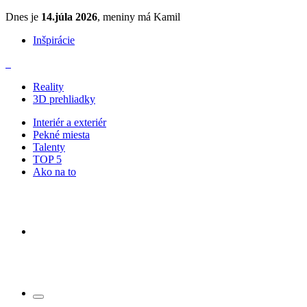
Dnes je
14.júla 2026
, meniny má Kamil
Inšpirácie
Reality
3D prehliadky
Interiér a exteriér
Pekné miesta
Talenty
TOP 5
Ako na to