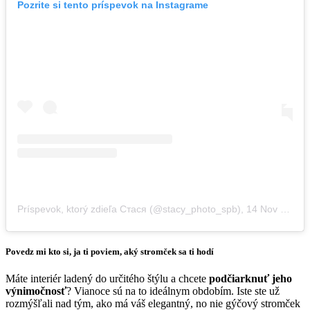
Pozrite si tento príspevok na Instagrame
Príspevok, ktorý zdieľa Стася (@stacy_photo_spb)
,
14 Nov 2019 o 7:54 PST
Povedz mi kto si, ja ti poviem, aký stromček sa ti hodí
Máte interiér ladený do určitého štýlu a chcete
podčiarknuť jeho
výnimočnosť
? Vianoce sú na to ideálnym obdobím. Iste ste už
rozmýšľali nad tým, ako má váš elegantný, no nie gýčový stromček