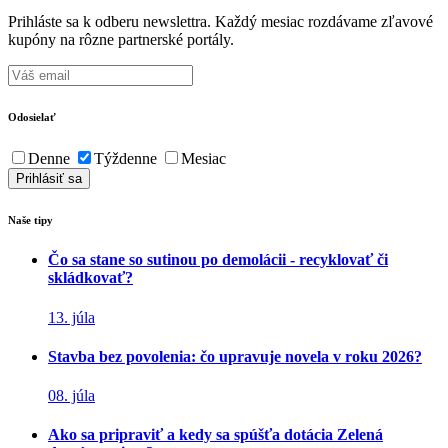
Prihláste sa k odberu newslettra. Každý mesiac rozdávame zľavové
kupóny na rôzne partnerské portály.
Odosielať
Denne
Týždenne
Mesiac
Naše tipy
Čo sa stane so sutinou po demolácii - recyklovať či
skládkovať?
13. júla
Stavba bez povolenia: čo upravuje novela v roku 2026?
08. júla
Ako sa pripraviť a kedy sa spúšťa dotácia Zelená