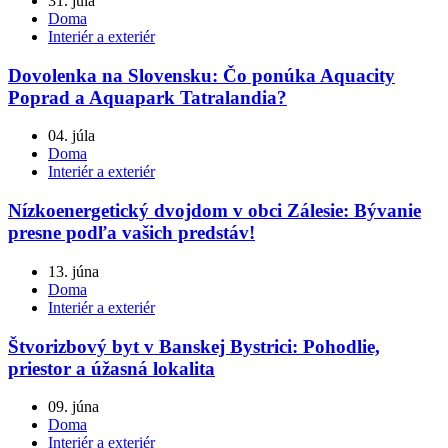
31. júla
Doma
Interiér a exteriér
Dovolenka na Slovensku: Čo ponúka Aquacity
Poprad a Aquapark Tatralandia?
04. júla
Doma
Interiér a exteriér
Nízkoenergetický dvojdom v obci Zálesie: Bývanie
presne podľa vašich predstáv!
13. júna
Doma
Interiér a exteriér
Štvorizbový byt v Banskej Bystrici: Pohodlie,
priestor a úžasná lokalita
09. júna
Doma
Interiér a exteriér