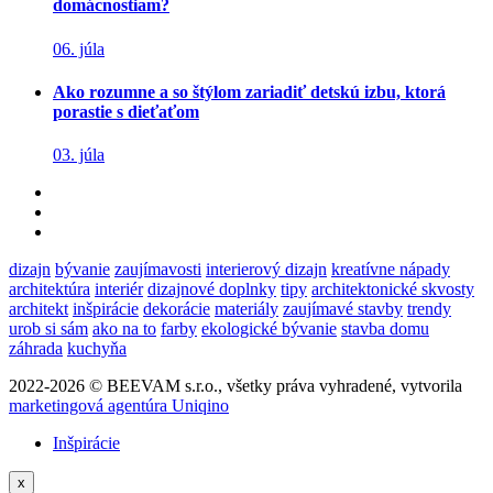
domácnostiam?
06. júla
Ako rozumne a so štýlom zariadiť detskú izbu, ktorá
porastie s dieťaťom
03. júla
dizajn
bývanie
zaujímavosti
interierový dizajn
kreatívne nápady
architektúra
interiér
dizajnové doplnky
tipy
architektonické skvosty
architekt
inšpirácie
dekorácie
materiály
zaujímavé stavby
trendy
urob si sám
ako na to
farby
ekologické bývanie
stavba domu
záhrada
kuchyňa
2022-2026 © BEEVAM s.r.o., všetky práva vyhradené, vytvorila
marketingová agentúra Uniqino
Inšpirácie
x