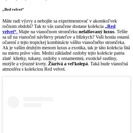
„Red velvet“
Máte radi výzvy a nebojíte sa experimentovať v akomkoľvek
ročnom období? Tak to vás zaručene dostane kolekcia
„Red
velvet“
.
Majte na vianočnom stromčeku
nefalšovaný luxus
. Tešíte
sa už na vianočné návštevy priateľov a blízkych? Vaši hostia ostanú
očarení z tejto tropickej kombinácie vášho vianočného stromčeka.
Ak je vaším druhým menom luxus a exotika, tak je táto kolekcia šitá
na mieru práve vám. Medzi základné ozdoby tejto kolekcie patria
zlaté klietky, tukany, ozdoby s ornamentmi, exotické rastliny,
motýle a výrazné kvety.
Žiarivá a veľkolepá
. Taká bude vianočná
atmosféra s kolekciou Red velvet.