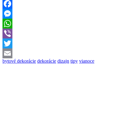
Facebook
Messenger
WhatsApp
Viber
Twitter
bytové dekorácie
dekorácie
dizajn
tipy
vianoce
Email