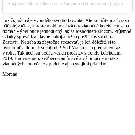
Príspevok, ktorý zdieľa Анна Киселева (Конофалова) (@annakiseliova)
Tak čo, už máte vybratého svojho favorita? Alebo túžite mať zrazu
päť obývačiek, aby ste mohli mať všetky vianočné kolekcie u seba
doma? Výber bude jednoduchý, ak sa rozhodnete srdcom. Príjemné
sviatky sprevádza hlavne pokoj a túžba prežiť čas s rodinou.
Zastaviť. Netreba sa zbytočne stresovať, je len dôležité si to
uvedomiť a dopriať si pohodu! Veď Vianoce sú predsa len raz
v roku. Tak nech sú podľa vašich predstáv s trendy kolekciami
2019. Budeme radi, keď sa o zaujímavé a výnimočné modely
vianočných stromčekov podelíte aj so svojimi priateľmi.
Morena