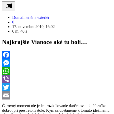
Doma
Interiér a exteriér
0
17. novembra 2019, 16:02
6 m, 40 s
Najkrajšie Vianoce aké tu boli…
Facebook
Messenger
WhatsApp
Viber
Twitter
Email
Čarovný moment nie je len rozbaľovanie darčekov a plné bruško
dobrôt pri prestretom stole. Kým sa dostaneme k tomuto ideálnemu