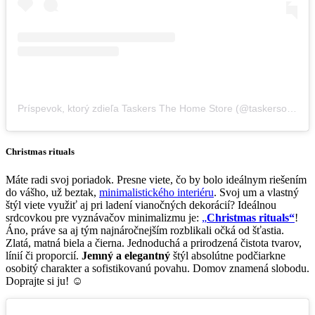
Príspevok, ktorý zdieľa Taskers The Home Store (@taskersonline)
Christmas rituals
Máte radi svoj poriadok. Presne viete, čo by bolo ideálnym riešením
do vášho, už beztak,
minimalistického interiéru
. Svoj um a vlastný
štýl viete využiť aj pri ladení vianočných dekorácií? Ideálnou
srdcovkou pre vyznávačov minimalizmu je:
„
Christmas rituals“
!
Áno, práve sa aj tým najnáročnejším rozblikali očká od šťastia.
Zlatá, matná biela a čierna. Jednoduchá a prirodzená čistota tvarov,
línií či proporcií.
Jemný a elegantný
štýl absolútne podčiarkne
osobitý charakter a sofistikovanú povahu. Domov znamená slobodu.
Doprajte si ju! ☺