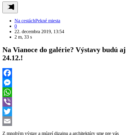
Na cestách
Pekné miesta
0
22. decembra 2019, 13:54
2 m, 33 s
Na Vianoce do galérie? Výstavy budú aj
24.12.!
Facebook
Messenger
WhatsApp
Viber
Twitter
Email
Z mnohým výstav a múzeí dizajnu a architektúry sme pre vás