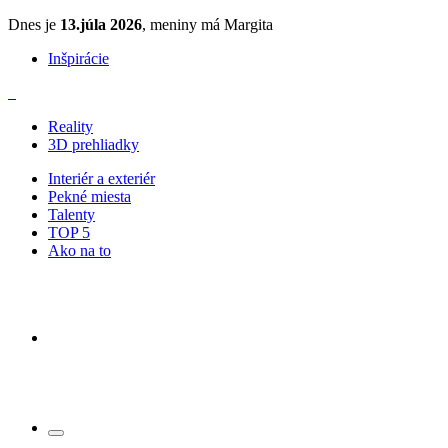
Dnes je
13.júla 2026
, meniny má Margita
Inšpirácie
Reality
3D prehliadky
Interiér a exteriér
Pekné miesta
Talenty
TOP 5
Ako na to