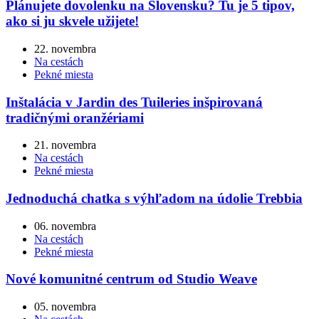
Plánujete dovolenku na Slovensku? Tu je 5 tipov,
ako si ju skvele užijete!
22. novembra
Na cestách
Pekné miesta
Inštalácia v Jardin des Tuileries inšpirovaná
tradičnými oranžériami
21. novembra
Na cestách
Pekné miesta
Jednoduchá chatka s výhľadom na údolie Trebbia
06. novembra
Na cestách
Pekné miesta
Nové komunitné centrum od Studio Weave
05. novembra