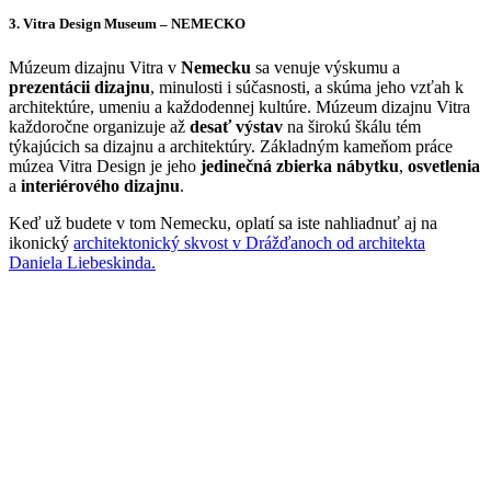
3. Vitra Design Museum – NEMECKO
Múzeum dizajnu Vitra v
Nemecku
sa venuje výskumu a
prezentácii dizajnu
, minulosti i súčasnosti, a skúma jeho vzťah k
architektúre, umeniu a každodennej kultúre. Múzeum dizajnu Vitra
každoročne organizuje až
desať výstav
na širokú škálu tém
týkajúcich sa dizajnu a architektúry. Základným kameňom práce
múzea Vitra Design je jeho
jedinečná zbierka nábytku
,
osvetlenia
a
interiérového dizajnu
.
Keď už budete v tom Nemecku, oplatí sa iste nahliadnuť aj na
ikonický
architektonický skvost v Drážďanoch od architekta
Daniela Liebeskinda.