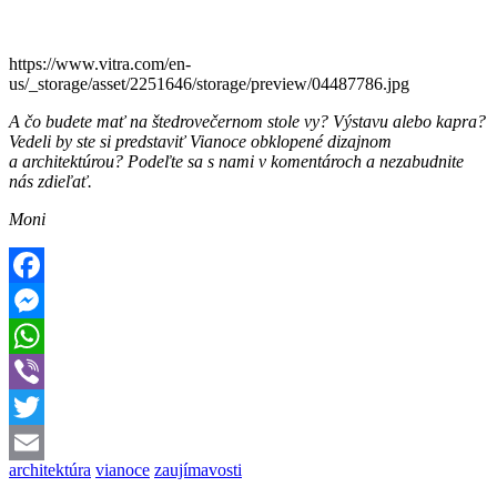
https://www.vitra.com/en-
us/_storage/asset/2251646/storage/preview/04487786.jpg
A čo budete mať na štedrovečernom stole vy? Výstavu alebo kapra?
Vedeli by ste si predstaviť Vianoce obklopené dizajnom
a architektúrou? Podeľte sa s nami v komentároch a nezabudnite
nás zdieľať.
Moni
Facebook
Messenger
WhatsApp
Viber
Twitter
architektúra
vianoce
zaujímavosti
Email