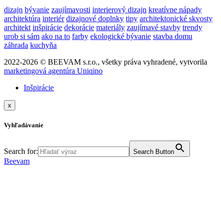
dizajn
bývanie
zaujímavosti
interierový dizajn
kreatívne nápady
architektúra
interiér
dizajnové doplnky
tipy
architektonické skvosty
architekt
inšpirácie
dekorácie
materiály
zaujímavé stavby
trendy
urob si sám
ako na to
farby
ekologické bývanie
stavba domu
záhrada
kuchyňa
2022-2026 © BEEVAM s.r.o., všetky práva vyhradené, vytvorila
marketingová agentúra Uniqino
Inšpirácie
x
Vyhľadávanie
Search for:
Search Button
Beevam