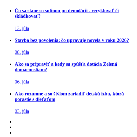
Čo sa stane so sutinou po demolácii - recyklovať či
skládkovať?
13. júla
Stavba bez povolenia: čo upravuje novela v roku 2026?
08. júla
Ako sa pripraviť a kedy sa spúšťa dotácia Zelená
domácnostiam?
06. júla
Ako rozumne a so štýlom zariadiť detskú izbu, ktorá
porastie s dieťaťom
03. júla