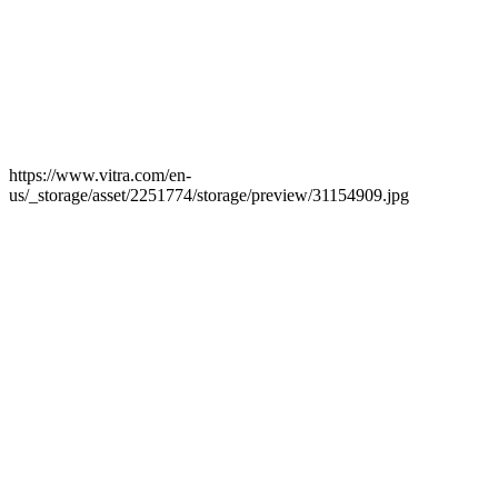
https://www.vitra.com/en-
us/_storage/asset/2251774/storage/preview/31154909.jpg