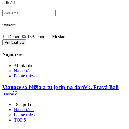
odhlásiť.
Odosielať
Denne
Týždenne
Mesiac
Najnovšie
31. októbra
Na cestách
Pekné miesta
Vianoce sa blížia a tu je tip na darček. Pravá Bali
masáž!
18. apríla
Na cestách
Pekné miesta
TOP 5