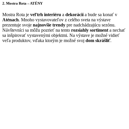
2. Mostra Rota – ATÉNY
Mostra Rota je
veľtrh interiéru
a
dekorácií
a bude sa konať v
Aténach
. Mnoho vystavovateľov z celého sveta na výstave
prezentuje svoje
najnovšie trendy
pre nadchádzajúcu sezónu.
Návštevníci sa môžu pozrieť na tento
rozsiahly sortiment
a nechať
sa inšpirovať vystavenými objektmi. Na výstave je možné vidieť
veľa produktov, vďaka ktorým je možné svoj
dom skrášliť
.