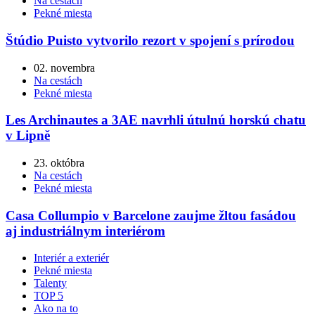
Na cestách
Pekné miesta
Štúdio Puisto vytvorilo rezort v spojení s prírodou
02. novembra
Na cestách
Pekné miesta
Les Archinautes a 3AE navrhli útulnú horskú chatu
v Lipně
23. októbra
Na cestách
Pekné miesta
Casa Collumpio v Barcelone zaujme žltou fasádou
aj industriálnym interiérom
Interiér a exteriér
Pekné miesta
Talenty
TOP 5
Ako na to