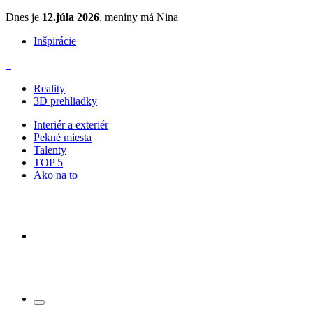
Dnes je
12.júla 2026
, meniny má Nina
Inšpirácie
Reality
3D prehliadky
Interiér a exteriér
Pekné miesta
Talenty
TOP 5
Ako na to