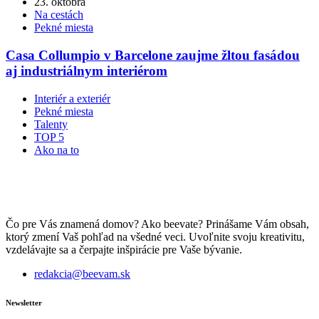
23. októbra
Na cestách
Pekné miesta
Casa Collumpio v Barcelone zaujme žltou fasádou
aj industriálnym interiérom
Interiér a exteriér
Pekné miesta
Talenty
TOP 5
Ako na to
Čo pre Vás znamená domov? Ako beevate? Prinášame Vám obsah,
ktorý zmení Vaš pohľad na všedné veci. Uvoľnite svoju kreativitu,
vzdelávajte sa a čerpajte inšpirácie pre Vaše bývanie.
redakcia@beevam.sk
Newsletter