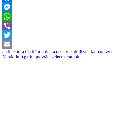
Facebook
Messenger
WhatsApp
Viber
Twitter
architektúra
Česká republika
detský park
dizajn
kam na výlet
Email
Mirakulum
park
tipy
výlet s deťmi
zámok