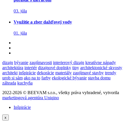
03. júla
Využitie a zber dažďovej vody
01. júla
dizajn
bývanie
zaujímavosti
interierový dizajn
kreatívne nápady
architektúra
interiér
dizajnové doplnky
tipy
architektonické skvosty
architekt
inšpirácie
dekorácie
materiály
zaujímavé stavby
trendy
urob si sám
ako na to
farby
ekologické bývanie
stavba domu
záhrada
kuchyňa
2022-2026 © BEEVAM s.r.o., všetky práva vyhradené, vytvorila
marketingová agentúra Uniqino
Inšpirácie
x