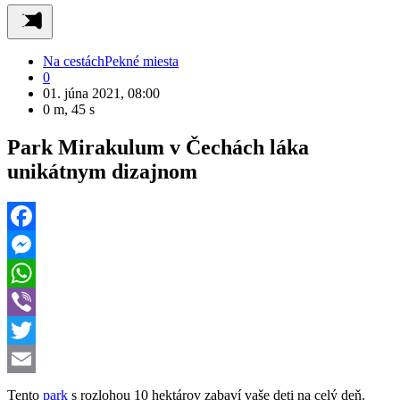
Na cestách
Pekné miesta
0
01. júna 2021, 08:00
0 m, 45 s
Park Mirakulum v Čechách láka
unikátnym dizajnom
Facebook
Messenger
WhatsApp
Viber
Twitter
Email
Tento
park
s rozlohou 10 hektárov zabaví vaše deti na celý deň.