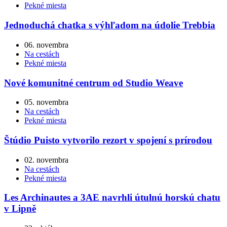
Pekné miesta
Jednoduchá chatka s výhľadom na údolie Trebbia
06. novembra
Na cestách
Pekné miesta
Nové komunitné centrum od Studio Weave
05. novembra
Na cestách
Pekné miesta
Štúdio Puisto vytvorilo rezort v spojení s prírodou
02. novembra
Na cestách
Pekné miesta
Les Archinautes a 3AE navrhli útulnú horskú chatu
v Lipně