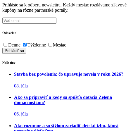
Prihláste sa k odberu newslettra. Každý mesiac rozdávame zľavové
kupóny na rôzne partnerské portály.
Odosielať
Denne
Týždenne
Mesiac
Naše tipy
Stavba bez povolenia: čo upravuje novela v roku 2026?
08. júla
Ako sa pripraviť a kedy sa spúšťa dotácia Zelená
domácnostiam?
06. júla
Ako rozumne a so štýlom zariadiť detskú izbu, ktorá
porastie s dieťaťom