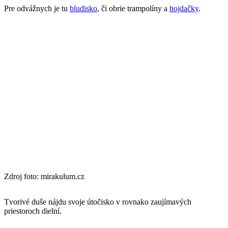
Pre odvážnych je tu
bludisko
, či obrie trampolíny a
hojdačky
.
Zdroj foto: mirakulum.cz
Tvorivé duše nájdu svoje útočisko v rovnako zaujímavých
priestoroch dielní.