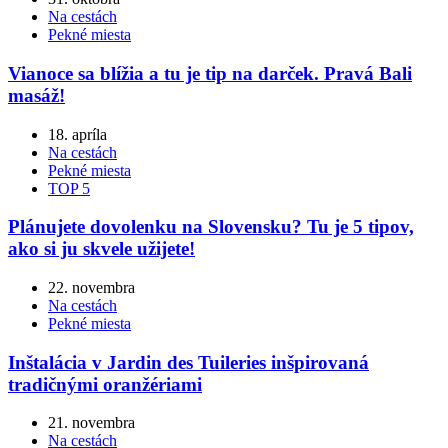
Na cestách
Pekné miesta
Vianoce sa blížia a tu je tip na darček. Pravá Bali
masáž!
18. apríla
Na cestách
Pekné miesta
TOP 5
Plánujete dovolenku na Slovensku? Tu je 5 tipov,
ako si ju skvele užijete!
22. novembra
Na cestách
Pekné miesta
Inštalácia v Jardin des Tuileries inšpirovaná
tradičnými oranžériami
21. novembra
Na cestách