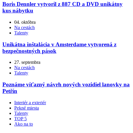
Boris Dennler vytvoril z 887 CD a DVD unikátny
kus nábytku
04. októbra
Na cestách
Talenty
Unikátna inštalácia v Amsterdame vytvorená z
bezpečnostných pások
27. septembra
Na cestách
Talenty
Poznáme víťazný návrh nových vozidiel lanovky na
Petřín
Interiér a exteriér
Pekné miesta
Talenty
TOP 5
Ako na to