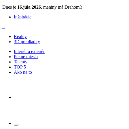
Dnes je
16.júla 2026
, meniny má Drahomír
Inšpirácie
Reality
3D prehliadky
Interiér a exteriér
Pekné miesta
Talenty
TOP 5
Ako na to