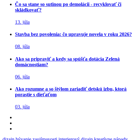
Čo sa stane so sutinou po demolácii - recyklovať či
skládkovať?
13. júla
Stavba bez povolenia: čo upravuje novela v roku 2026?
08. júla
Ako sa pripraviť a kedy sa spúšťa dotácia Zelená
domácnostiam?
06. júla
Ako rozumne a so štýlom zariadiť detskú izbu, ktorá
porastie s dieťaťom
03. júla
dizajn
bývanie
zaujímavosti
interierový dizajn
kreatívne nápady