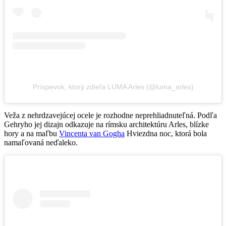
Príspevok, ktorý zdieľa LUMA Arles (@luma_arles)
Veža z nehrdzavejúcej ocele je rozhodne neprehliadnuteľná. Podľa
Gehryho jej dizajn odkazuje na rímsku architektúru Arles, blízke
hory a na maľbu
Vincenta van Gogha
Hviezdna noc, ktorá bola
namaľovaná neďaleko.