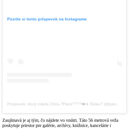
Pozrite si tento príspevok na Instagrame
Príspevok, ktorý zdieľa Chris-?Paris????❤️✈️ Rolex? (@parisallegria)
Zaujímavá je aj tým, čo nájdete vo vnútri. Táto 56 metrová veža
poskytuje priestor pre galérie, archívy, knižnice, kancelárie i