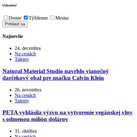
Odosielať
Denne
Týždenne
Mesiac
Najnovšie
24. decembra
Na cestách
Talenty
Natural Material Studio navrhlo vianočný
darčekový obal pre značku Calvin Klein
26. novembra
Na cestách
Talenty
PETA vyhlásila výzvu na vytvorenie vegánskej vlny
s odmenou milión dolárov
31. októbra
Na cestách