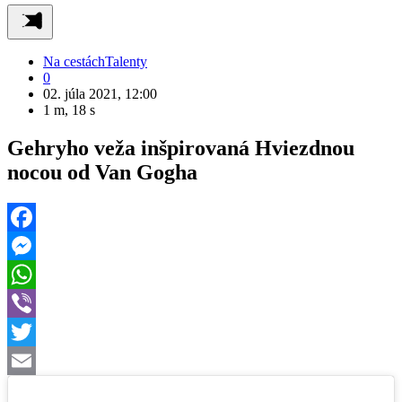
Na cestách
Talenty
0
02. júla 2021, 12:00
1 m, 18 s
Gehryho veža inšpirovaná Hviezdnou
nocou od Van Gogha
Facebook
Messenger
WhatsApp
Viber
Twitter
Email