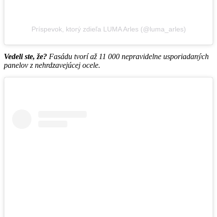
Príspevok, ktorý zdieľa LUMA Arles (@luma_arles)
Vedeli ste, že?
Fasádu tvorí až 11 000 nepravidelne usporiadaných
panelov z nehrdzavejúcej ocele.