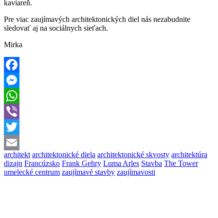
kaviareň.
Pre viac zaujímavých architektonických diel nás nezabudnite
sledovať aj na sociálnych sieťach.
Mirka
Facebook
Messenger
WhatsApp
Viber
Twitter
architekt
architektonické diela
architektonické skvosty
architektúra
Email
dizajn
Francúzsko
Frank Gehry
Luma Arles
Stavba
The Tower
umelecké centrum
zaujímavé stavby
zaujímavosti