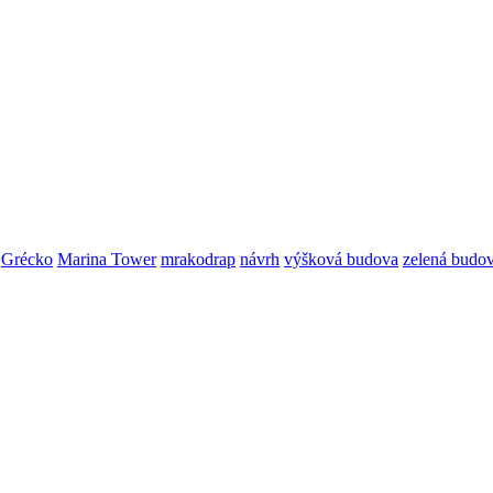
Grécko
Marina Tower
mrakodrap
návrh
výšková budova
zelená budo