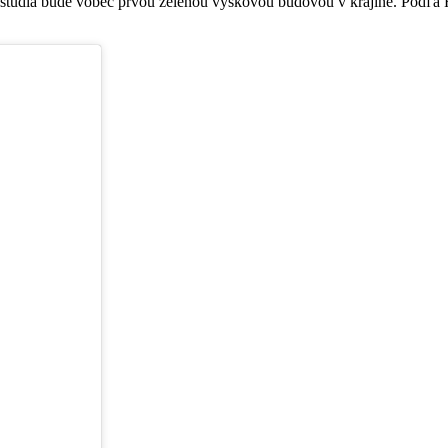
štúdia bude vôbec prvou zelenou výškovou budovou v krajine. Podľa F