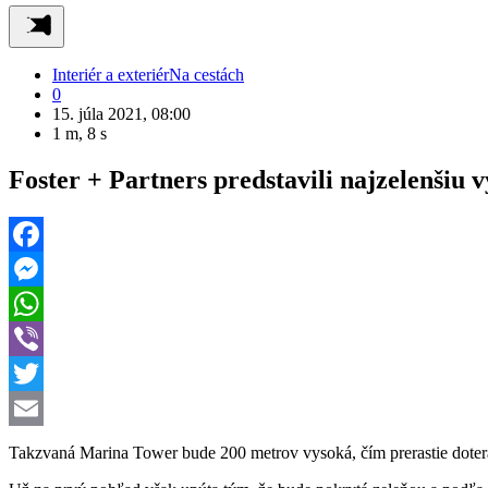
Interiér a exteriér
Na cestách
0
15. júla 2021, 08:00
1 m, 8 s
Foster + Partners predstavili najzelenšiu 
Facebook
Messenger
WhatsApp
Viber
Twitter
Email
Takzvaná Marina Tower bude 200 metrov vysoká, čím prerastie dotera