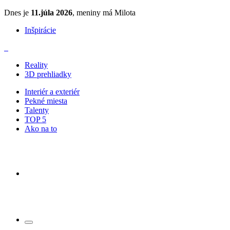
Dnes je
11.júla 2026
, meniny má Milota
Inšpirácie
Reality
3D prehliadky
Interiér a exteriér
Pekné miesta
Talenty
TOP 5
Ako na to