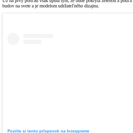
Už na prvý pohľad však upúta tým, že bude pokrytá zeleňou a podľa 
budov na svete a je modelom udržateľného dizajnu.
Pozrite si tento príspevok na Instagrame