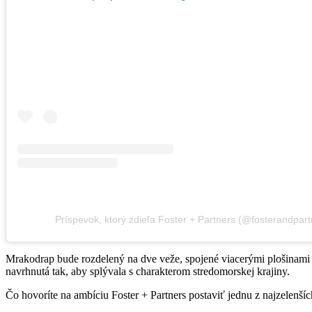
Príspevok, ktorý zdieľa Foster + Partners (@fosterandpart
Mrakodrap bude rozdelený na dve veže, spojené viacerými plošinami
navrhnutá tak, aby splývala s charakterom stredomorskej krajiny.
Čo hovoríte na ambíciu Foster + Partners postaviť jednu z najzelenš