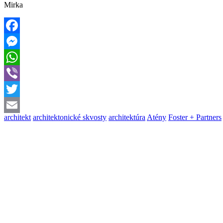
Mirka
Facebook
Messenger
WhatsApp
Viber
Twitter
architekt
architektonické skvosty
architektúra
Atény
Foster + Partners
Email