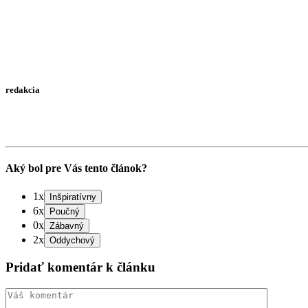
redakcia
Aký bol pre Vás tento článok?
1x
6x
0x
2x
Pridať komentár k článku