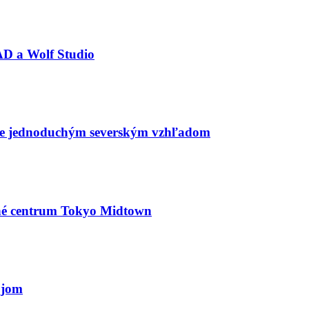
AD a Wolf Studio
me jednoduchým severským vzhľadom
né centrum Tokyo Midtown
ojom