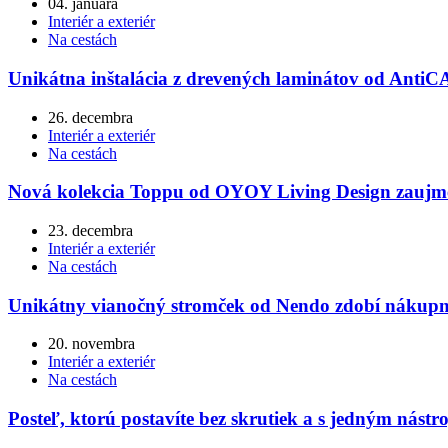
04. januára
Interiér a exteriér
Na cestách
Unikátna inštalácia z drevených laminátov od AntiC
26. decembra
Interiér a exteriér
Na cestách
Nová kolekcia Toppu od OYOY Living Design zauj
23. decembra
Interiér a exteriér
Na cestách
Unikátny vianočný stromček od Nendo zdobí nákup
20. novembra
Interiér a exteriér
Na cestách
Posteľ, ktorú postavíte bez skrutiek a s jedným nástr