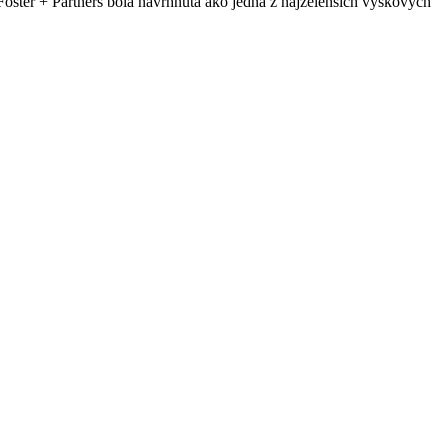
oster + Partners bola navrhnutá ako jedna z najzelenších výškových