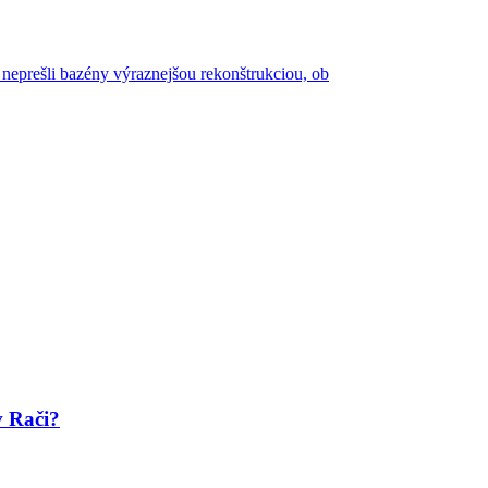
 neprešli bazény výraznejšou rekonštrukciou, ob
v Rači?