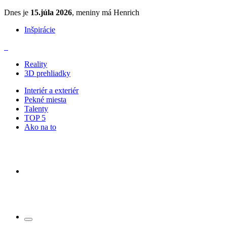
Dnes je
15.júla 2026
, meniny má Henrich
Inšpirácie
Reality
3D prehliadky
Interiér a exteriér
Pekné miesta
Talenty
TOP 5
Ako na to