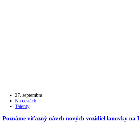
27. septembra
Na cestách
Talenty
Poznáme víťazný návrh nových vozidiel lanovky na P