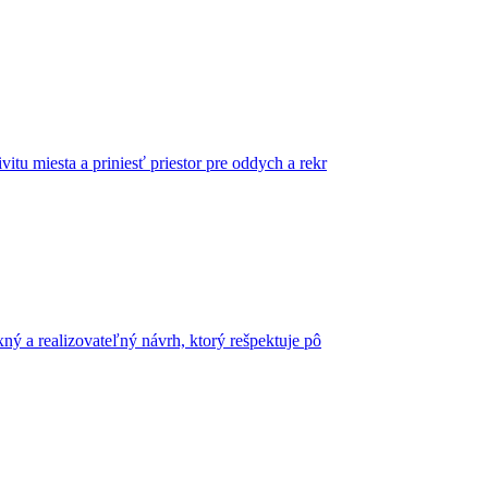
u miesta a priniesť priestor pre oddych a rekr
xný a realizovateľný návrh, ktorý rešpektuje pô