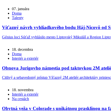
07. januára
Doma
Talenty
Víťazný návrh vyhliadkového bodu Háj-Nicovô o
Génius loci Súťaž vyhlásilo mesto Liptovský Mikuláš a Region Liptov
18. decembra
Doma
Interiér a exteriér
Obnova Jurigovho námestia pod taktovkou 2M atelié
Citlivý a sebavedomý prístup Víťazný 2M ateliér architektúry prinieso
18. novembra
Interiér a exteriér
Na cestách
Obytná veža v Colorade s unikátnou prasklinou na f