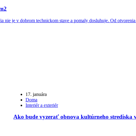
 m2
ia nie je v dobrom technickom stave a pomaly dosluhuje. Od otvorenia
17. januára
Doma
Interiér a exteriér
Ako bude vyzerať obnova kultúrneho strediska 