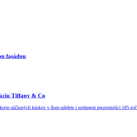
ou fasádou
ekciu Tiffany & Co
m súčasných kúskov v ňom nájdete i sortiment prezentujúci 185-ročn