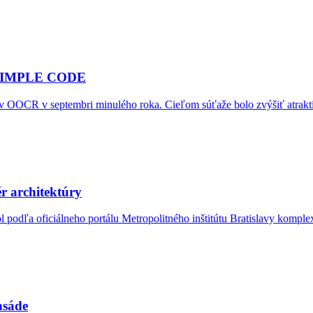
d SIMPLE CODE
 OOCR v septembri minulého roka. Cieľom súťaže bolo zvýšiť atraktivit
r architektúry
l podľa oficiálneho portálu Metropolitného inštitútu Bratislavy komple
asáde