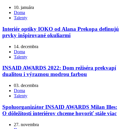
10. januára
Doma
Talenty
Interiér optiky IOKO od Alana Prekopa definujú
prvky inšpirované okuliarmi
14. decembra
Doma
Talenty
INSAID AWARDS 2022: Dom režiséra prekvapí
dualitou i výraznou modrou farbou
03. decembra
Doma
Talenty
Spoluorganizátor INSAID AWARDS Milan Illes:
O dôležitosti interiérov chceme hovoriť stále viac
27. novembra