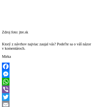
Zdroj foto: jtre.sk
Ktorý z návrhov najviac zaujal vás? Podeľte sa o váš názor
v komentároch.
Mirka
Facebook
Messenger
WhatsApp
Viber
Twitter