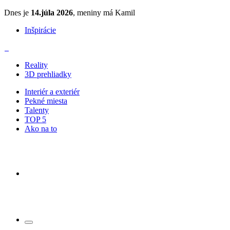
Dnes je
14.júla 2026
, meniny má Kamil
Inšpirácie
Reality
3D prehliadky
Interiér a exteriér
Pekné miesta
Talenty
TOP 5
Ako na to