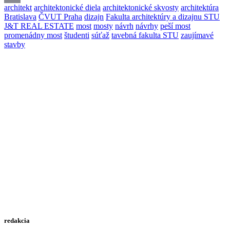
architekt
architektonické diela
architektonické skvosty
architektúra
Email
Bratislava
ČVUT Praha
dizajn
Fakulta architektúry a dizajnu STU
J&T REAL ESTATE
most
mosty
návrh
návrhy
peší most
promenádny most
študenti
súťaž
tavebná fakulta STU
zaujímavé
stavby
redakcia