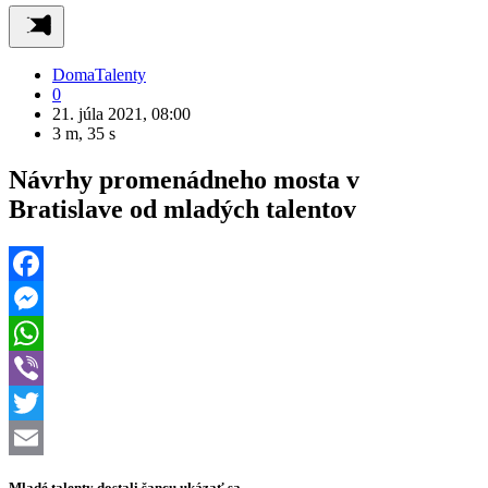
Doma
Talenty
0
21. júla 2021, 08:00
3 m, 35 s
Návrhy promenádneho mosta v
Bratislave od mladých talentov
Facebook
Messenger
WhatsApp
Viber
Twitter
Email
Mladé talenty dostali šancu ukázať sa