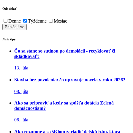
Odosielať
Denne
Týždenne
Mesiac
Naše tipy
Čo sa stane so sutinou po demolácii - recyklovať či
skládkovať?
13. júla
Stavba bez povolenia: čo upravuje novela v roku 2026?
08. júla
Ako sa pripraviť a kedy sa spúšťa dotácia Zelená
domácnostiam?
06. júla
Ako rozumne a so štýlom zariadiť detskú izbu, ktorá