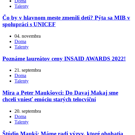
Doma
Talenty
Čo by v hlavnom meste zmenili deti? Pýta sa MIB v
spolupráci s UNICEF
04. novembra
Doma
Talenty
Poznáme laureátov ceny INSAID AWARDS 2022!
21. septembra
Doma
Talenty
Mira a Peter Maukšovci: Do Davaj Makaj sme
chceli vniesť emóciu starých telocviční
20. septembra
Doma
Talenty
Štúdio Maukš: Máme radi výzvy, ktoré obohatia