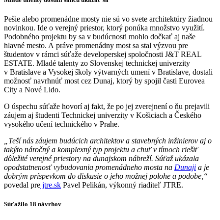
Pešie alebo promenádne mosty nie sú vo svete architektúry žiadnou
novinkou. Ide o verejný priestor, ktorý ponúka množstvo využití.
Podobného projektu by sa v budúcnosti mohlo dočkať aj naše
hlavné mesto. A práve promenádny most sa stal výzvou pre
študentov v rámci súťaže developerskej spoločnosti J&T REAL
ESTATE. Mladé talenty zo Slovenskej technickej univerzity
v Bratislave a Vysokej školy výtvarných umení v Bratislave, dostali
možnosť navrhnúť most cez Dunaj, ktorý by spojil časti Eurovea
City a Nové Lido.
O úspechu súťaže hovorí aj fakt, že po jej zverejnení o ňu prejavili
záujem aj študenti Technickej univerzity v Košiciach a Českého
vysokého učení technického v Prahe.
„Teší nás záujem budúcich architektov a stavebných inžinierov aj o
takýto náročný a komplexný typ projektu a chuť v tímoch riešiť
dôležité verejné priestory na dunajskom nábreží. Súťaž ukázala
opodstatnenosť vybudovania promenádneho mosta na
Dunaji
a je
dobrým príspevkom do diskusie o jeho možnej polohe a podobe,“
povedal pre
jtre.sk
Pavel Pelikán, výkonný riaditeľ JTRE.
Súťažilo 18 návrhov