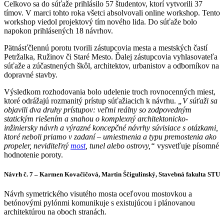
Celkovo sa do súťaže prihlásilo 57 študentov, ktorí vytvorili 37
tímov. V marci tohto roka všetci absolvovali online workshop. Tento
workshop viedol projektový tím nového lida. Do súťaže bolo
napokon prihlásených 18 návrhov.
Pätnásťčlennú porotu tvorili zástupcovia mesta a mestských častí
Petržalka, Ružinov či Staré Mesto. Ďalej zástupcovia vyhlasovateľa
súťaže a zúčastnených škôl, architektov, urbanistov a odborníkov na
dopravné stavby.
Výsledkom rozhodovania bolo udelenie troch rovnocenných miest,
ktoré odrážajú rozmanitý prístup súťažiacich k návrhu.
„V súťaži sa
objavili dva druhy prístupov: veľmi reálny so zodpovedným
statickým riešením a snahou o komplexný architektonicko-
inžiniersky návrh a výrazné koncepčné návrhy súvisiace s otázkami,
ktoré neboli priamo v zadaní – umiestnenia a typu premostenia ako
propeler, neviditeľný
most
, tunel alebo ostrovy,“
vysvetľuje písomné
hodnotenie poroty.
Návrh č. 7 – Karmen Kovačičová, Martin Ščigulinský, Stavebná fakulta STU
Návrh symetrického visutého mosta oceľovou mostovkou a
betónovými pylónmi komunikuje s existujúcou i plánovanou
architektúrou na oboch stranách.