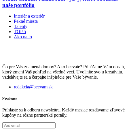
naše portfólio
Interiér a exteriér
Pekné miesta
Talenty
TOP 5
Ako na to
Čo pre Vás znamená domov? Ako beevate? Prinášame Vám obsah,
ktorý zmení Vaš pohľad na všedné veci. Uvoľnite svoju kreativitu,
vzdelávajte sa a čerpajte inšpirácie pre Vaše bývanie.
redakcia@beevam.sk
Newsletter
Prihláste sa k odberu newslettra. Každý mesiac rozdávame zľavové
kupóny na rôzne partnerské portály.