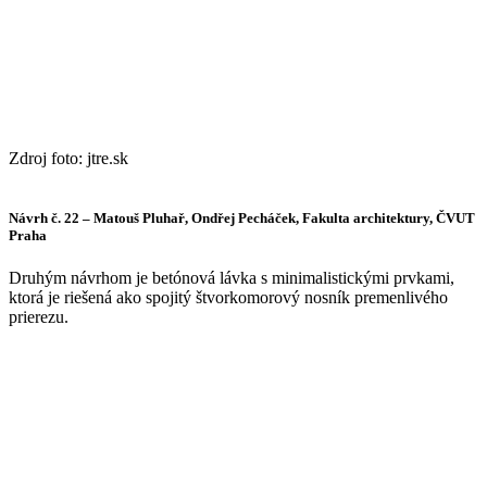
Zdroj foto: jtre.sk
Návrh č. 22 – Matouš Pluhař, Ondřej Pecháček, Fakulta architektury, ČVUT
Praha
Druhým návrhom je betónová lávka s minimalistickými prvkami,
ktorá je riešená ako spojitý štvorkomorový nosník premenlivého
prierezu.