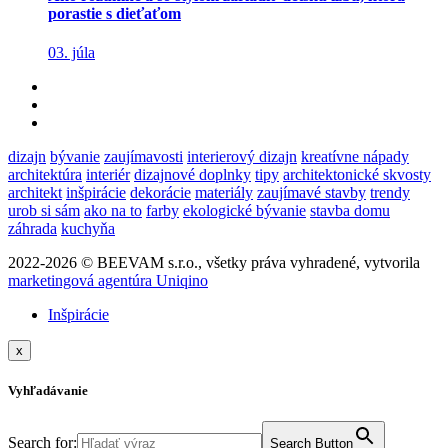
porastie s dieťaťom
03. júla
dizajn
bývanie
zaujímavosti
interierový dizajn
kreatívne nápady
architektúra
interiér
dizajnové doplnky
tipy
architektonické skvosty
architekt
inšpirácie
dekorácie
materiály
zaujímavé stavby
trendy
urob si sám
ako na to
farby
ekologické bývanie
stavba domu
záhrada
kuchyňa
2022-2026 © BEEVAM s.r.o., všetky práva vyhradené, vytvorila
marketingová agentúra Uniqino
Inšpirácie
x
Vyhľadávanie
Search for:
Search Button