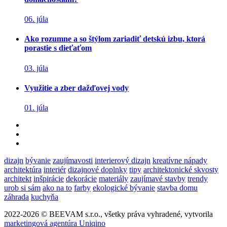
06. júla
Ako rozumne a so štýlom zariadiť detskú izbu, ktorá
porastie s dieťaťom
03. júla
Využitie a zber dažďovej vody
01. júla
dizajn
bývanie
zaujímavosti
interierový dizajn
kreatívne nápady
architektúra
interiér
dizajnové doplnky
tipy
architektonické skvosty
architekt
inšpirácie
dekorácie
materiály
zaujímavé stavby
trendy
urob si sám
ako na to
farby
ekologické bývanie
stavba domu
záhrada
kuchyňa
2022-2026 © BEEVAM s.r.o., všetky práva vyhradené, vytvorila
marketingová agentúra Uniqino