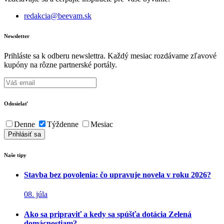
redakcia@beevam.sk
Newsletter
Prihláste sa k odberu newslettra. Každý mesiac rozdávame zľavové
kupóny na rôzne partnerské portály.
Odosielať
Denne
Týždenne
Mesiac
Naše tipy
Stavba bez povolenia: čo upravuje novela v roku 2026?
08. júla
Ako sa pripraviť a kedy sa spúšťa dotácia Zelená
domácnostiam?