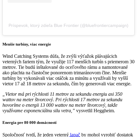
Príspevok, ktorý zdieľa Blue Frontier (@bluefrontiercampaign)
Menšie turbíny, viac energie
Wind Catching Systems dúfa, že zvýši výťažok plávajúcich
veterných fariem tým, že využije 117 menších turbín s priemerom 30
metrov. Tie budú inštalované do oceľového rámu a namontované
ako plachta na čiastočne ponorenom trimaránovom člne. Menšie
turbíny by vykonávali viac otáčok za minútu a využívali by vyšší
vietor 17 až 18 metrov za sekundu, čím by generovali viac energie.
„Vietor má pri rýchlosti 11 metrov za sekundu energiu asi 350
wattov na meter štvorcový. Pri rýchlosti 17 metrov za sekundu
hovoríme o energii 13 000 wattov na meter štvorcový, takže
využívame exponenciálnu silu vetra,”
vysvetlil Heggheim.
Energia pre 80 000 domácností
Spoločnosť tvrdí, že jeden veterný
lapač
by mohol vyrobiť dostatok