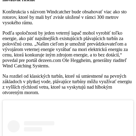
Konštrukcia s názvom Windcatcher bude obsahovať viac ako sto
rotorov, ktoré by mali byť zvisle uložené v rámci 300 metrov
vysokého rámu.
Podľa spoločnosti by jeden veterný lapač mohol vyrobiť toľko
energie, ako päť najsilnejších existujúcich plávajúcich turbín za
polovičnú cenu. „Našim cieľom je umožniť prevádzkovateľom a
vývojárom veternej energie vyrábať na mori elektrickú energiu za
cenu, ktorá konkuruje iným zdrojom energie, a to bez dotácií,“
povedal pre portál dezeen.com Ole Heggheim, generálny riaditeľ
Wind Catching Systems.
Na rozdiel od klasických turbín, ktoré sú umiestnené na pevných
základoch v plytkej vode, plávajúce turbíny môžu využívať energiu
z vyšších rýchlostí vetra, ktoré sa vyskytujú nad hlbokým
otvoreným morom.