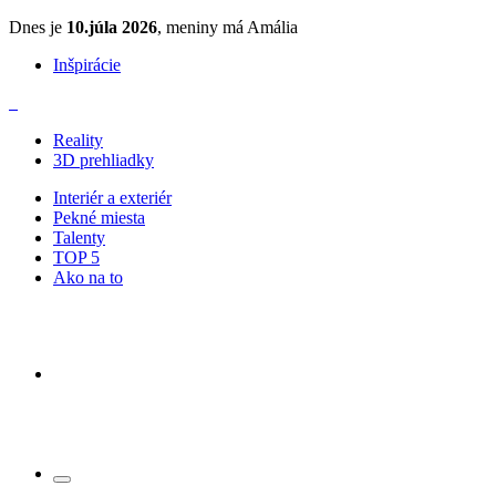
Dnes je
10.júla 2026
, meniny má Amália
Inšpirácie
Reality
3D prehliadky
Interiér a exteriér
Pekné miesta
Talenty
TOP 5
Ako na to