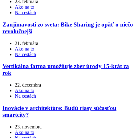
23. februára
Ako na to
Na cestách
Zaujímavosti zo sveta: Bike Sharing je opäť o niečo
revolučnejší
21. februára
Ako na to
Na cestách
Vertikálna farma umožňuje zber úrody 15-krát za
rok
22. decembra
Ako na to
Na cestách
Inovácie v architektúre: Budú riasy súčasťou
smartcity?
23. novembra
Ako na to
Na cestách