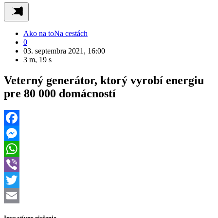
Ako na to
Na cestách
0
03. septembra 2021, 16:00
3 m, 19 s
Veterný generátor, ktorý vyrobí energiu
pre 80 000 domácností
Facebook
Messenger
WhatsApp
Viber
Twitter
Email
Inovatívne riešenie