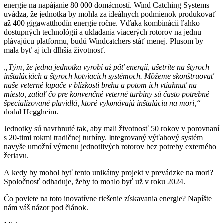
energie na napájanie 80 000 domácností. Wind Catching Systems
uvádza, že jednotka by mohla za ideálnych podmienok produkovať
až 400 gigawatthodín energie ročne. Vďaka kombinácii ľahko
dostupných technológií a ukladania viacerých rotorov na jednu
plávajúcu platformu, budú Windcatchers stáť menej. Plusom by
mala byť aj ich dlhšia životnosť.
„Tým, že jedna jednotka vyrobí až päť energií, ušetríte na štyroch
inštaláciách a štyroch kotviacich systémoch. Môžeme skonštruovať
naše veterné lapače v blízkosti brehu a potom ich vtiahnuť na
miesto, zatiaľ čo pre konvenčné veterné turbíny sú často potrebné
špecializované plavidlá, ktoré vykonávajú inštaláciu na mori,“
dodal Heggheim.
Jednotky sú navrhnuté tak, aby mali životnosť 50 rokov v porovnaní
s 20-timi rokmi tradičnej turbíny. Integrovaný výťahový systém
navyše umožní výmenu jednotlivých rotorov bez potreby externého
žeriavu.
A kedy by mohol byť tento unikátny projekt v prevádzke na mori?
Spoločnosť odhaduje, žeby to mohlo byť už v roku 2024.
Čo poviete na toto inovatívne riešenie získavania energie? Napíšte
nám váš názor pod článok.