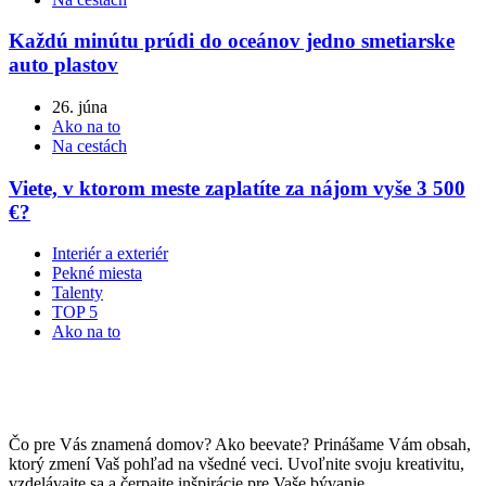
Každú minútu prúdi do oceánov jedno smetiarske
auto plastov
26. júna
Ako na to
Na cestách
Viete, v ktorom meste zaplatíte za nájom vyše 3 500
€?
Interiér a exteriér
Pekné miesta
Talenty
TOP 5
Ako na to
Čo pre Vás znamená domov? Ako beevate? Prinášame Vám obsah,
ktorý zmení Vaš pohľad na všedné veci. Uvoľnite svoju kreativitu,
vzdelávajte sa a čerpajte inšpirácie pre Vaše bývanie.