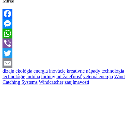
Mirka
Facebook
Messenger
WhatsApp
Viber
Twitter
dizajn
ekológia
energia
inovácie
kreatívne nápady
technológia
Email
technológie
turbína
turbíny
udržateľnosť
veterná energia
Wind
Catching Systems
Windcatcher
zaujímavosti