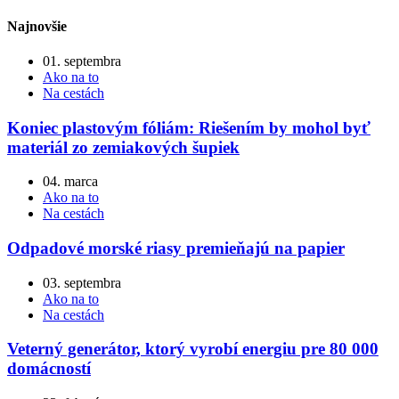
Najnovšie
01. septembra
Ako na to
Na cestách
Koniec plastovým fóliám: Riešením by mohol byť
materiál zo zemiakových šupiek
04. marca
Ako na to
Na cestách
Odpadové morské riasy premieňajú na papier
03. septembra
Ako na to
Na cestách
Veterný generátor, ktorý vyrobí energiu pre 80 000
domácností