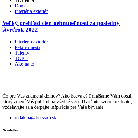
31. marca
Doma
Interiér a exteriér
Veľký prehľad cien nehnuteľností za posledný
štvrťrok 2022
Interiér a exteriér
Pekné miesta
Talenty
TOP 5
Ako na to
Čo pre Vás znamená domov? Ako beevate? Prinášame Vám obsah,
ktorý zmení Vaš pohľad na všedné veci. Uvoľnite svoju kreativitu,
vzdelávajte sa a čerpajte inšpirácie pre Vaše bývanie.
redakcia@beevam.sk
Newsletter