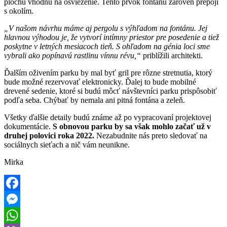
plochu vhodnú na osvieženie. Tento prvok fontánu zároveň prepojí
s okolím.
„V našom návrhu máme aj pergolu s výhľadom na fontánu. Jej
hlavnou výhodou je, že vytvorí intímny priestor pre posedenie a tiež
poskytne v letných mesiacoch tieň. S ohľadom na génia loci sme
vybrali ako popínavú rastlinu vínnu révu,“
priblížili architekti.
Ďalším oživením parku by mal byť gril pre rôzne stretnutia, ktorý
bude možné rezervovať elektronicky. Ďalej to bude mobilné
drevené sedenie, ktoré si budú môcť návštevníci parku prispôsobiť
podľa seba. Chýbať by nemala ani pitná fontána a zeleň.
Všetky ďalšie detaily budú známe až po vypracovaní projektovej
dokumentácie.
S obnovou parku by sa však mohlo začať už v
druhej polovici roka 2022.
Nezabudnite nás preto sledovať na
sociálnych sieťach a nič vám neunikne.
Mirka
Facebook
Messenger