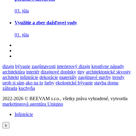
03. júla
Využitie a zber dažďovej vody
01. júla
dizajn
bývanie
zaujímavosti
interierový dizajn
kreatívne nápady
architektúra
interiér
dizajnové doplnky
tipy
architektonické skvosty
architekt
inšpirácie
dekorácie
materiály
zaujímavé stavby
trendy
urob si sám
ako na to
farby
ekologické bývanie
stavba domu
záhrada
kuchyňa
2022-2026 © BEEVAM s.r.o., všetky práva vyhradené, vytvorila
marketingová agentúra Uniqino
Inšpirácie
x