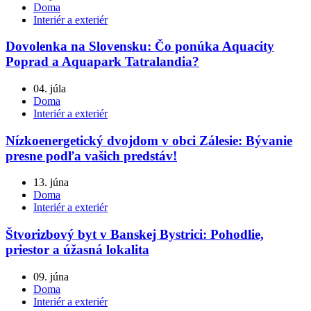
Doma
Interiér a exteriér
Dovolenka na Slovensku: Čo ponúka Aquacity
Poprad a Aquapark Tatralandia?
04. júla
Doma
Interiér a exteriér
Nízkoenergetický dvojdom v obci Zálesie: Bývanie
presne podľa vašich predstáv!
13. júna
Doma
Interiér a exteriér
Štvorizbový byt v Banskej Bystrici: Pohodlie,
priestor a úžasná lokalita
09. júna
Doma
Interiér a exteriér