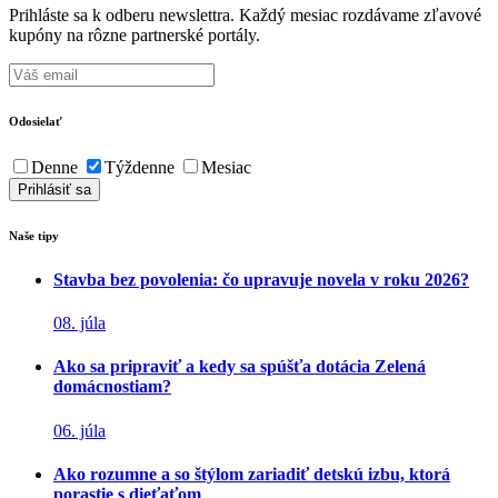
Prihláste sa k odberu newslettra. Každý mesiac rozdávame zľavové
kupóny na rôzne partnerské portály.
Odosielať
Denne
Týždenne
Mesiac
Naše tipy
Stavba bez povolenia: čo upravuje novela v roku 2026?
08. júla
Ako sa pripraviť a kedy sa spúšťa dotácia Zelená
domácnostiam?
06. júla
Ako rozumne a so štýlom zariadiť detskú izbu, ktorá
porastie s dieťaťom