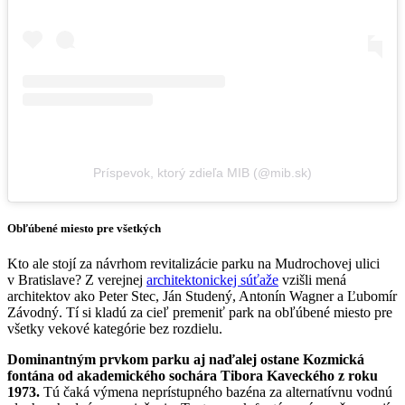
Príspevok, ktorý zdieľa MIB (@mib.sk)
Obľúbené miesto pre všetkých
Kto ale stojí za návrhom revitalizácie parku na Mudrochovej ulici
v Bratislave? Z verejnej
architektonickej súťaže
vzišli mená
architektov ako Peter Stec, Ján Studený, Antonín Wagner a Ľubomír
Závodný. Tí si kladú za cieľ premeniť park na obľúbené miesto pre
všetky vekové kategórie bez rozdielu.
Dominantným prvkom parku aj naďalej ostane Kozmická
fontána od akademického sochára Tibora Kaveckého z roku
1973.
Tú čaká výmena neprístupného bazéna za alternatívnu vodnú