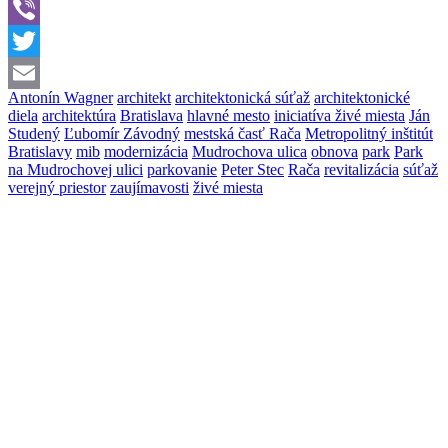
WhatsApp
Viber
Twitter
Antonín Wagner
architekt
architektonická súťaž
architektonické
Email
diela
architektúra
Bratislava
hlavné mesto
iniciatíva živé miesta
Ján
Studený
Ľubomír Závodný
mestská časť Rača
Metropolitný inštitút
Bratislavy
mib
modernizácia
Mudrochova ulica
obnova
park
Park
na Mudrochovej ulici
parkovanie
Peter Stec
Rača
revitalizácia
súťaž
verejný priestor
zaujímavosti
živé miesta