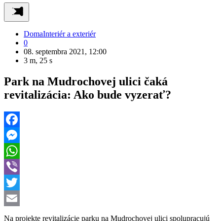
Doma
Interiér a exteriér
0
08. septembra 2021, 12:00
3 m, 25 s
Park na Mudrochovej ulici čaká
revitalizácia: Ako bude vyzerať?
Facebook
Messenger
WhatsApp
Viber
Twitter
Email
Na projekte revitalizácie parku na Mudrochovej ulici spolupracujú