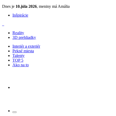
Dnes je
10.júla 2026
, meniny má Amália
Inšpirácie
Reality
3D prehliadky
Interiér a exteriér
Pekné miesta
Talenty
TOP 5
Ako na to