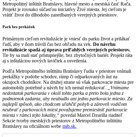
Metropolitný inštitút Bratislavy, hlavné mesto a mestská časť Rača.
Projekt je rovnako súčasťou iniciatívy Živé miesta. Jej cieľom je
vrátiť život do dlhodobo zanedbaných verejných priestorov.
Park bez prekážok
Primárnym cieľom revitalizácie je vniesť do parku život a prilákať
ľudí, aby v ňom trávili čas bez ohľadu na vek.
Do návrhu
revitalizácie spadá aj úprava priľahlých verejných priestorov.
Tie by sa mali stať prístupnejšie, bez zbytočných bariér. Projekt ráta
aj s inštaláciou nových lavičiek a osvetlenia.
Podľa Metropolitného inštitútu Bratislavy ľudia v priestore vnímali
prekážky v podobe schodov, rámp či odparkovaných áut na
okrajoch chodníkov. Na druhej strane sú však parkovacie miesta pre
automobily potrebné a návrh by ich nemal redukovať.
„Vnímame
nedostatok parkovania v okolí tohto parku a preto bola jedna z
podmienok zadania, aby neubudlo ani jedno parkovacie miesto. Za
najlepší spôsob, ako chodcom uľahčiť pohyb a zároveň vodičom
neubrať z parkovacích miest považujeme premiestniť parkovacie
miesta v rámci tejto lokality,“
povedal Marcel Dzurilla riaditeľ
Sekcie tvorby mestských priestorov z Metropolitného inštitútu
Bratislavy na oficiálnom webe
mib.sk.