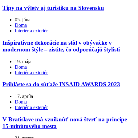
Tipy na výlety aj turistiku na Slovensku
05. júna
Doma
Interiér a exteriér
Inšpiratívne dekorácie na stôl v obývačke v
modernom štýle – zistite, čo odporúčajú štylisti
19. mája
Doma
Interiér a exteriér
Prihláste sa do súťaže INSAID AWARDS 2023
17. apríla
Doma
Interiér a exteriér
V Bratislave má vzniknúť nová štvrť na princípe
15-minútového mesta