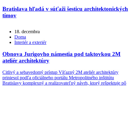
Bratislava hľadá v súťaži šesticu architektonických
tímov
18. decembra
Doma
Interiér a exteriér
Obnova Jurigovho námestia pod taktovkou 2M
ateliér architektúry
Citlivý a sebavedomý prístup Víťazný 2M ateliér architektúry
priniesol podľa oficiálneho portálu Metropolitného inštitútu
Bratislavy komplexný a realizovateľný návrh, ktorý rešpektuje pô