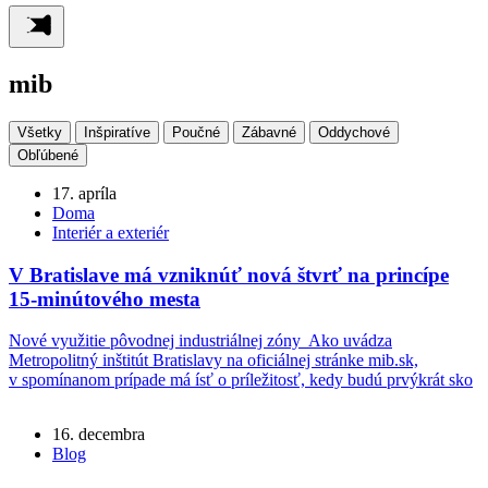
mib
Všetky
Inšpiratíve
Poučné
Zábavné
Oddychové
Obľúbené
17. apríla
Doma
Interiér a exteriér
V Bratislave má vzniknúť nová štvrť na princípe
15-minútového mesta
Nové využitie pôvodnej industriálnej zóny Ako uvádza
Metropolitný inštitút Bratislavy na oficiálnej stránke mib.sk,
v spomínanom prípade má ísť o príležitosť, kedy budú prvýkrát sko
16. decembra
Blog