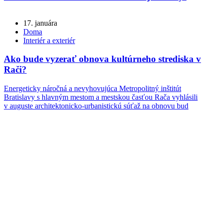
17. januára
Doma
Interiér a exteriér
Ako bude vyzerať obnova kultúrneho strediska v
Rači?
Energeticky náročná a nevyhovujúca Metropolitný inštitút
Bratislavy s hlavným mestom a mestskou časťou Rača vyhlásili
v auguste architektonicko-urbanistickú súťaž na obnovu bud