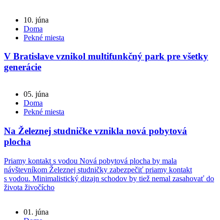
10. júna
Doma
Pekné miesta
V Bratislave vznikol multifunkčný park pre všetky
generácie
05. júna
Doma
Pekné miesta
Na Železnej studničke vznikla nová pobytová
plocha
Priamy kontakt s vodou Nová pobytová plocha by mala
návštevníkom Železnej studničky zabezpečiť priamy kontakt
s vodou. Minimalistický dizajn schodov by tiež nemal zasahovať do
života živočícho
01. júna