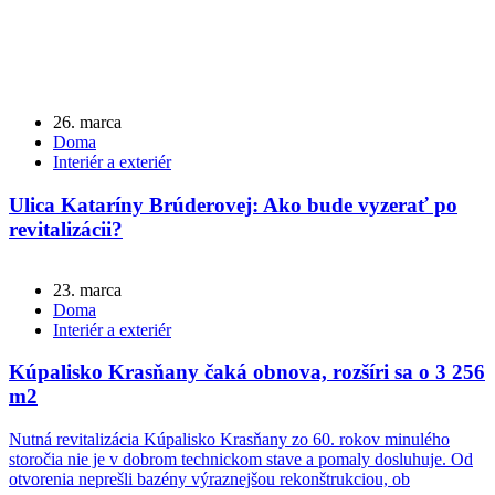
26. marca
Doma
Interiér a exteriér
Ulica Kataríny Brúderovej: Ako bude vyzerať po
revitalizácii?
23. marca
Doma
Interiér a exteriér
Kúpalisko Krasňany čaká obnova, rozšíri sa o 3 256
m2
Nutná revitalizácia Kúpalisko Krasňany zo 60. rokov minulého
storočia nie je v dobrom technickom stave a pomaly dosluhuje. Od
otvorenia neprešli bazény výraznejšou rekonštrukciou, ob