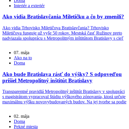
Doma
Interiér a exteriér
Ako vidia Bratislavčania Miletičku a čo by zmenili?
Ako vidia Trhovisko Miletičova Bratislavčania? Trhovisko
Miletičova funguje už vyše 50 rokov. Mestská časť Ružinov preto
nadviazala spoluprácu s Metropolitným inštitútom Bratislavy s cieľ
07. mája
Ako na to
Doma
Ako bude Bratislava rásť do výšky? S odpoveďou
prišiel Metropolitný inštitút Bratislavy
Transparentné pravidlá Metropolitný inštitút Bratislavy v spolupráci
s magistrátom vypracoval štúdiu výškového zónovania, ktorá určuje
maximálnu výšku novovybudovaných budov. Na jej tvorbe sa podie
02. mája
Doma
Pekné miesta