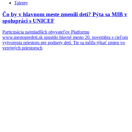
Talenty
Čo by v hlavnom meste zmenili deti? Pýta sa MIB v
spolupráci s UNICEF
Participácia najmladších obyvateľov Platformu
www.mestopredeti.sk spustilo hlavné mesto 20. novembra s cieľom
vytvorenia priestoru pre podnety detí. Tie sa môžu týkať zmien vo
verejných priestoroch