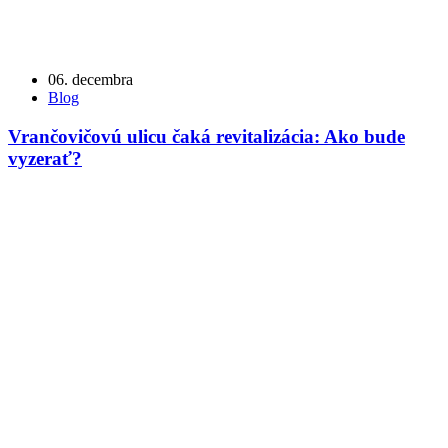
06. decembra
Blog
Vrančovičovú ulicu čaká revitalizácia: Ako bude
vyzerať?