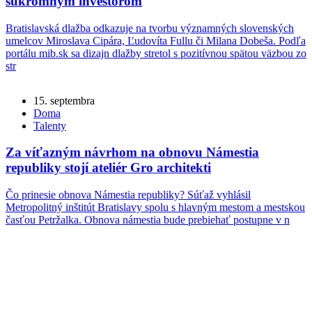
súkromným investorom
Bratislavská dlažba odkazuje na tvorbu významných slovenských
umelcov Miroslava Cipára, Ľudovíta Fullu či Milana Dobeša. Podľa
portálu mib.sk sa dizajn dlažby stretol s pozitívnou spätou väzbou zo
str
15. septembra
Doma
Talenty
Za víťazným návrhom na obnovu Námestia
republiky stojí ateliér Gro architekti
Čo prinesie obnova Námestia republiky? Súťaž vyhlásil
Metropolitný inštitút Bratislavy spolu s hlavným mestom a mestskou
časťou Petržalka. Obnova námestia bude prebiehať postupne v n