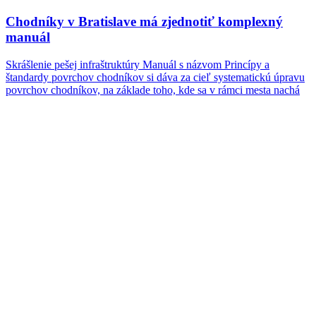
Chodníky v Bratislave má zjednotiť komplexný
manuál
Skrášlenie pešej infraštruktúry Manuál s názvom Princípy a
štandardy povrchov chodníkov si dáva za cieľ systematickú úpravu
povrchov chodníkov, na základe toho, kde sa v rámci mesta nachá