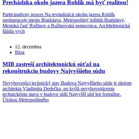
Prechádzka okolo jazera Rohlík má byť realitou!
Participatívny proces Na revitalizácii okolia jazera Rohlík
spolupracuje mesto Bratislava, Metropolitný inštitút Bratislavy,
Mestská časť Ružinov a Ružinovská nemocnica. Architektonická
štúdia vych
12. decembra
Blog
MIB zastreší architektonickú súťaž na
rekonštrukciu budovy Najvyššieho súdu
Nevyhovujúci technický stav Budova Najvyššieho súdu je dielom
architekta Vladimíra Dedečka, no kvôli nevyhovujúcemu
technickému stavu v budove sídli Najvyšší súd len formálne.
Úlohou Metropolitného