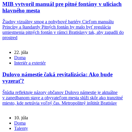
MIB vytvoril manuál pre pitné fontány v uliciach
hlavného mesta
Žiadny vizuálny smog a pohybové bariéry Cieľom manuálu
Princípy a štandardy Pitných fontán by malo byť regulácia
umiestnenia pitných fontán v rámci Bratislavy tak, aby zapadli do
prostred
22. júla
Doma
Interiér a exteriér
Dulovo námestie čaká revitalizácia: Ako bude
vyzerať?
Štúdia reflektuje názory občanov Dulovo námestie je aktuálne
v zanedbanom stave a obyvateľom mesta slúži skôr ako tranzitné
miesto, kde netrávia voľný čas. Metropolitný inštitút Bratislav
10. júla
Doma
Talenty