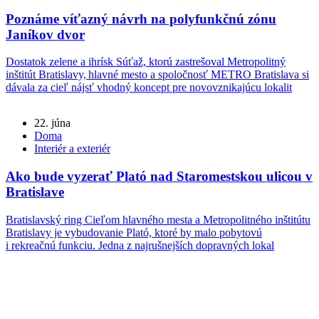
Poznáme víťazný návrh na polyfunkčnú zónu
Janíkov dvor
Dostatok zelene a ihrísk Súťaž, ktorú zastrešoval Metropolitný
inštitút Bratislavy, hlavné mesto a spoločnosť METRO Bratislava si
dávala za cieľ nájsť vhodný koncept pre novovznikajúcu lokalit
22. júna
Doma
Interiér a exteriér
Ako bude vyzerať Plató nad Staromestskou ulicou v
Bratislave
Bratislavský ring Cieľom hlavného mesta a Metropolitného inštitútu
Bratislavy je vybudovanie Plató, ktoré by malo pobytovú
i rekreačnú funkciu. Jedna z najrušnejších dopravných lokal