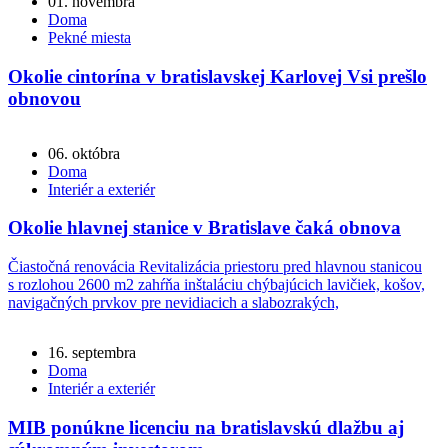
01. novembra
Doma
Pekné miesta
Okolie cintorína v bratislavskej Karlovej Vsi prešlo
obnovou
06. októbra
Doma
Interiér a exteriér
Okolie hlavnej stanice v Bratislave čaká obnova
Čiastočná renovácia Revitalizácia priestoru pred hlavnou stanicou
s rozlohou 2600 m2 zahŕňa inštaláciu chýbajúcich lavičiek, košov,
navigačných prvkov pre nevidiacich a slabozrakých,
16. septembra
Doma
Interiér a exteriér
MIB ponúkne licenciu na bratislavskú dlažbu aj