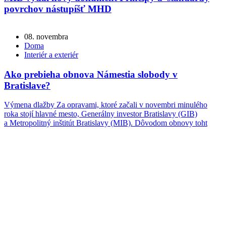
povrchov nástupíšť MHD
08. novembra
Doma
Interiér a exteriér
Ako prebieha obnova Námestia slobody v
Bratislave?
Výmena dlažby Za opravami, ktoré začali v novembri minulého
roka stojí hlavné mesto, Generálny investor Bratislavy (GIB)
a Metropolitný inštitút Bratislavy (MIB). Dôvodom obnovy toht