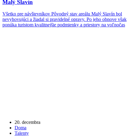
Malý Slavín
Všetko pre návštevníkov Pôvodný stav areálu Malý Slavín bol
nevyhovujúci a žiadal si pravidelné opravy. Po jeho obnove však
ponúka turistom kvalitnejšie podmienky a priestory na voľnočas
20. decembra
Doma
Talenty