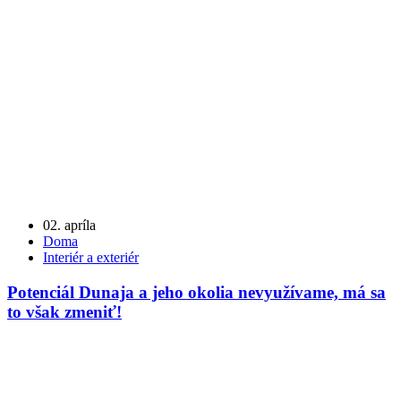
02. apríla
Doma
Interiér a exteriér
Potenciál Dunaja a jeho okolia nevyužívame, má sa
to však zmeniť!