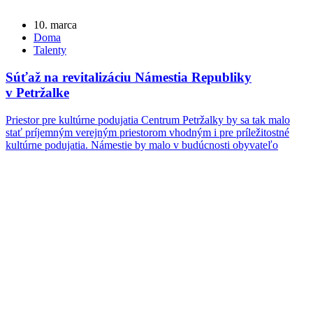
10. marca
Doma
Talenty
Súťaž na revitalizáciu Námestia Republiky
v Petržalke
Priestor pre kultúrne podujatia Centrum Petržalky by sa tak malo
stať príjemným verejným priestorom vhodným i pre príležitostné
kultúrne podujatia. Námestie by malo v budúcnosti obyvateľo