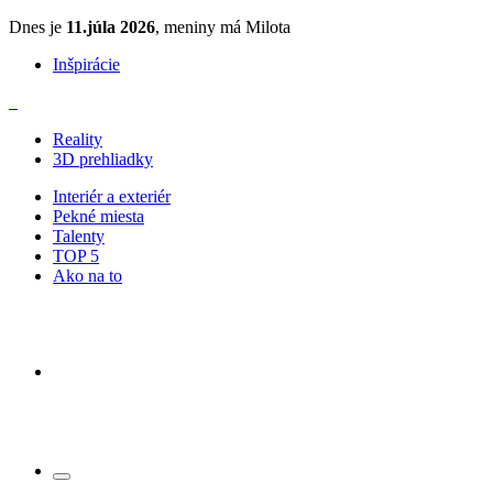
Dnes je
11.júla 2026
, meniny má Milota
Inšpirácie
Reality
3D prehliadky
Interiér a exteriér
Pekné miesta
Talenty
TOP 5
Ako na to