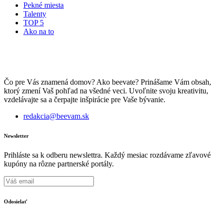
Pekné miesta
Talenty
TOP 5
Ako na to
Čo pre Vás znamená domov? Ako beevate? Prinášame Vám obsah,
ktorý zmení Vaš pohľad na všedné veci. Uvoľnite svoju kreativitu,
vzdelávajte sa a čerpajte inšpirácie pre Vaše bývanie.
redakcia@beevam.sk
Newsletter
Prihláste sa k odberu newslettra. Každý mesiac rozdávame zľavové
kupóny na rôzne partnerské portály.
Odosielať