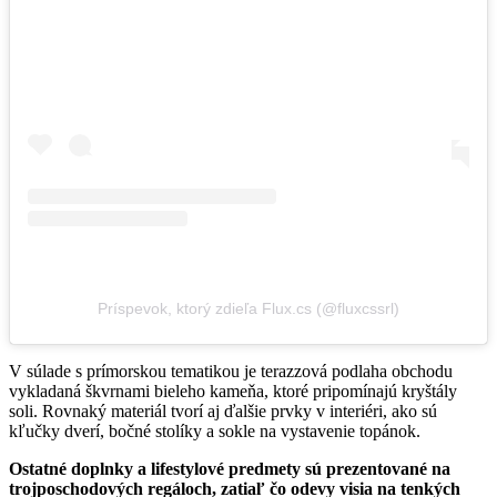
Príspevok, ktorý zdieľa Flux.cs (@fluxcssrl)
V súlade s prímorskou tematikou je terazzová podlaha obchodu
vykladaná škvrnami bieleho kameňa, ktoré pripomínajú kryštály
soli. Rovnaký materiál tvorí aj ďalšie prvky v interiéri, ako sú
kľučky dverí, bočné stolíky a sokle na vystavenie topánok.
Ostatné doplnky a lifestylové predmety sú prezentované na
trojposchodových regáloch, zatiaľ čo odevy visia na tenkých