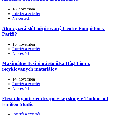
18. novembra
Interiér a exteriér
Na cestách
Ako vyzerá stôl inšpirovaný Centre Pompidou v
Paríži?
15. novembra
Interiér a exteriér
Na cestách
Maximálne flexibilná stolička Håg Tion z
recyklovaných materiálov
14. novembra
Interiér a exteriér
Na cestách
Flexibilný interiér dizajnérskej školy v Toulone od
Emilieu Studio
Interiér a exteriér