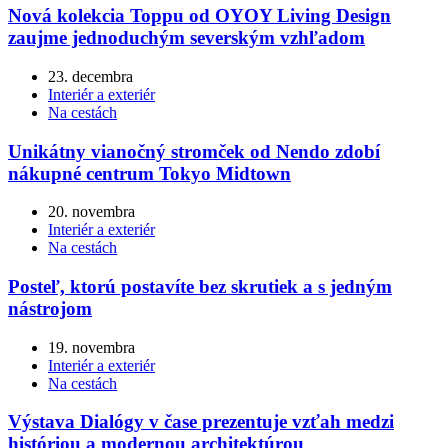
Nová kolekcia Toppu od OYOY Living Design
zaujme jednoduchým severským vzhľadom
23. decembra
Interiér a exteriér
Na cestách
Unikátny vianočný stromček od Nendo zdobí
nákupné centrum Tokyo Midtown
20. novembra
Interiér a exteriér
Na cestách
Posteľ, ktorú postavíte bez skrutiek a s jedným
nástrojom
19. novembra
Interiér a exteriér
Na cestách
Výstava Dialógy v čase prezentuje vzťah medzi
históriou a modernou architektúrou