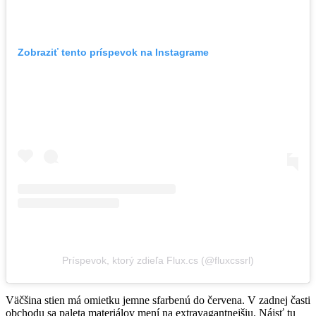
Zobraziť tento príspevok na Instagrame
Príspevok, ktorý zdieľa Flux.cs (@fluxcssrl)
Väčšina stien má omietku jemne sfarbenú do červena. V zadnej časti
obchodu sa paleta materiálov mení na extravagantnejšiu. Nájsť tu