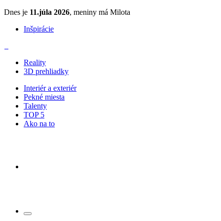
Dnes je
11.júla 2026
, meniny má Milota
Inšpirácie
Reality
3D prehliadky
Interiér a exteriér
Pekné miesta
Talenty
TOP 5
Ako na to