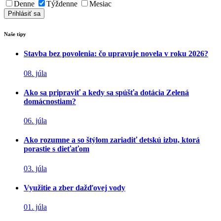
Denne
Týždenne
Mesiac
Naše tipy
Stavba bez povolenia: čo upravuje novela v roku 2026?
08. júla
Ako sa pripraviť a kedy sa spúšťa dotácia Zelená
domácnostiam?
06. júla
Ako rozumne a so štýlom zariadiť detskú izbu, ktorá
porastie s dieťaťom
03. júla
Využitie a zber dažďovej vody
01. júla