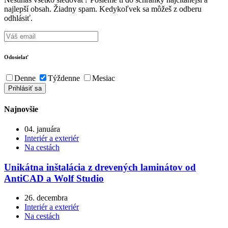
najlepší obsah. Žiadny spam. Kedykoľvek sa môžeš z odberu
odhlásiť.
Odosielať
Denne
Týždenne
Mesiac
Najnovšie
04. januára
Interiér a exteriér
Na cestách
Unikátna inštalácia z drevených laminátov od
AntiCAD a Wolf Studio
26. decembra
Interiér a exteriér
Na cestách