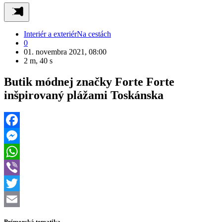
Interiér a exteriér
Na cestách
0
01. novembra 2021, 08:00
2 m, 40 s
Butik módnej značky Forte Forte
inšpirovaný plážami Toskánska
Facebook
Messenger
WhatsApp
Viber
Twitter
Email
Prímorská tematika