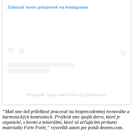
Zobraziť tento príspevok na Instagrame
Príspevok, ktorý zdieľa Flux.cs (@fluxcssrl)
“Mali sme tiež príležitosť pracovať na bezprecedentnej rovnováhe a
harmonických kontrastoch. Prvýkrát sme spojili drevo, ktoré je
organické, s kovmi a minerálmi, ktoré sú určujúcimi prvkami
materiality Forte Forte,”
vysvetlili autori pre portál dezeen.com.