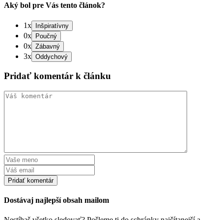
Aký bol pre Vás tento článok?
1x
0x
0x
3x
Pridať komentár k článku
Dostávaj najlepší obsah mailom
Nestíhaš všetko sledovať? Pošleme ti do schránky najčítanejší a