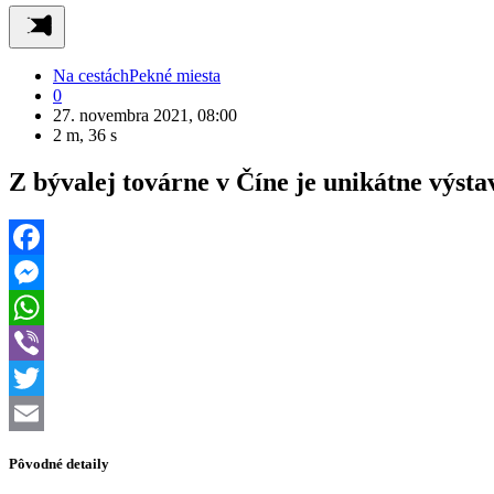
Na cestách
Pekné miesta
0
27. novembra 2021, 08:00
2 m, 36 s
Z bývalej továrne v Číne je unikátne výst
Facebook
Messenger
WhatsApp
Viber
Twitter
Email
Pôvodné detaily