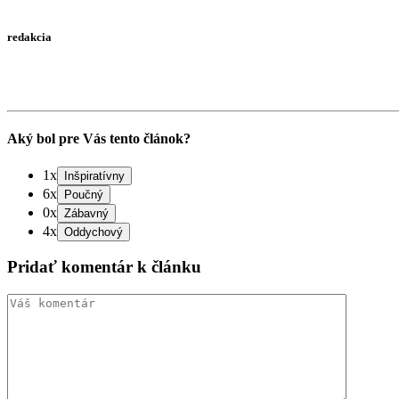
redakcia
Aký bol pre Vás tento článok?
1x
6x
0x
4x
Pridať komentár k článku