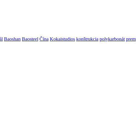
ál
Baoshan
Baosteel
Čína
Kokaistudios
konštrukcia
polykarbonát
prem