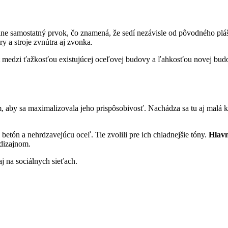
ne samostatný prvok, čo znamená, že sedí nezávisle od pôvodného plášťa
y a stroje zvnútra aj zvonka.
ast medzi ťažkosťou existujúcej oceľovej budovy a ľahkosťou novej bu
, aby sa maximalizovala jeho prispôsobivosť. Nachádza sa tu aj malá k
 betón a nehrdzavejúcu oceľ. Tie zvolili pre ich chladnejšie tóny.
Hlavn
dizajnom.
aj na sociálnych sieťach.