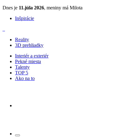
Dnes je
11.júla 2026
, meniny má Milota
Inšpirácie
Reality
3D prehliadky
Interiér a exteriér
Pekné miesta
Talenty
TOP 5
Ako na to