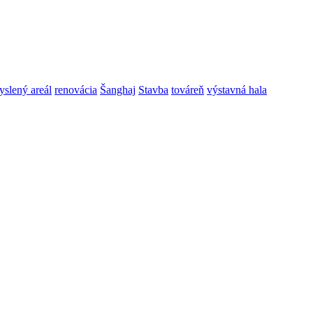
yslený areál
renovácia
Šanghaj
Stavba
továreň
výstavná hala