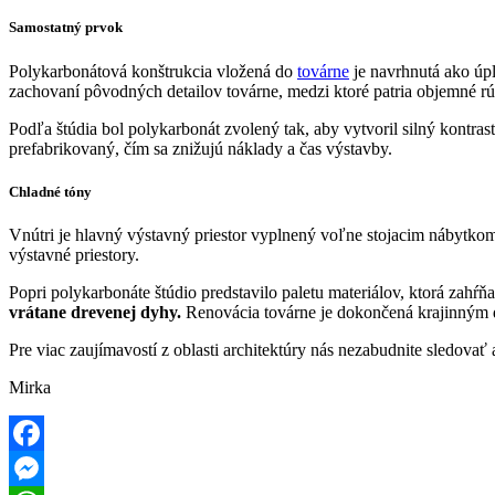
Samostatný prvok
Polykarbonátová konštrukcia vložená do
továrne
je navrhnutá ako úpl
zachovaní pôvodných detailov továrne, medzi ktoré patria objemné rúr
Podľa štúdia bol polykarbonát zvolený tak, aby vytvoril silný kontr
prefabrikovaný, čím sa znižujú náklady a čas výstavby.
Chladné tóny
Vnútri je hlavný výstavný priestor vyplnený voľne stojacim nábytkom
výstavné priestory.
Popri polykarbonáte štúdio predstavilo paletu materiálov, ktorá zahŕňa
vrátane drevenej dyhy.
Renovácia továrne je dokončená krajinným 
Pre viac zaujímavostí z oblasti architektúry nás nezabudnite sledovať 
Mirka
Facebook