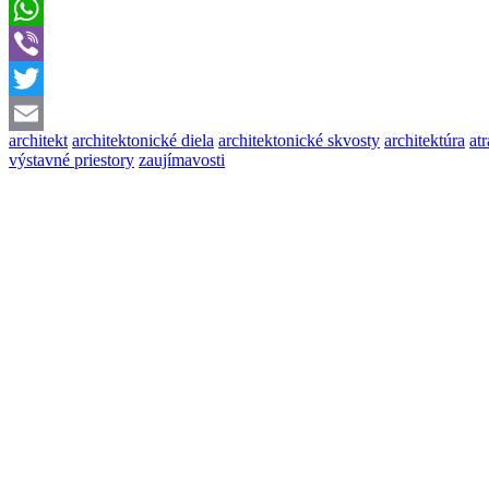
Messenger
WhatsApp
Viber
Twitter
architekt
architektonické diela
architektonické skvosty
architektúra
atr
Email
výstavné priestory
zaujímavosti