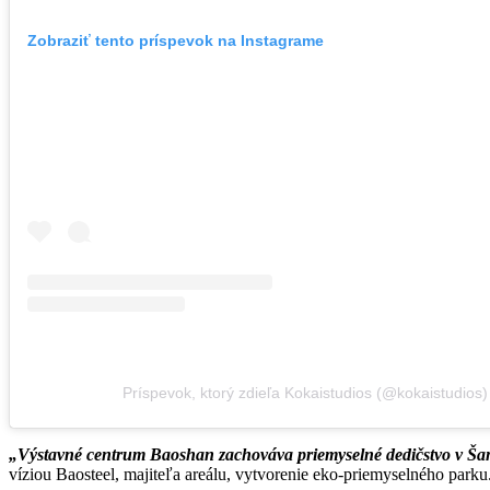
Zobraziť tento príspevok na Instagrame
Príspevok, ktorý zdieľa Kokaistudios (@kokaistudios)
„Výstavné centrum Baoshan zachováva priemyselné dedičstvo v Šan
víziou Baosteel, majiteľa areálu, vytvorenie eko-priemyselného parku