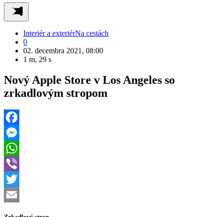
Interiér a exteriér
Na cestách
0
02. decembra 2021, 08:00
1 m, 29 s
Nový Apple Store v Los Angeles so
zrkadlovým stropom
Facebook
Messenger
WhatsApp
Viber
Twitter
Email
Zrkadlový strop