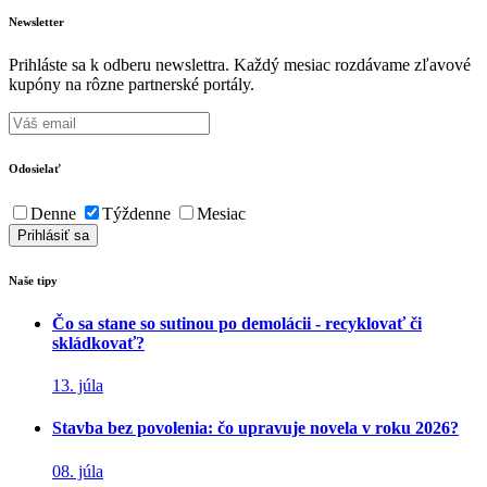
Newsletter
Prihláste sa k odberu newslettra. Každý mesiac rozdávame zľavové
kupóny na rôzne partnerské portály.
Odosielať
Denne
Týždenne
Mesiac
Naše tipy
Čo sa stane so sutinou po demolácii - recyklovať či
skládkovať?
13. júla
Stavba bez povolenia: čo upravuje novela v roku 2026?
08. júla