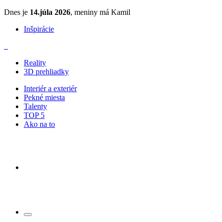
Dnes je
14.júla 2026
, meniny má Kamil
Inšpirácie
Reality
3D prehliadky
Interiér a exteriér
Pekné miesta
Talenty
TOP 5
Ako na to