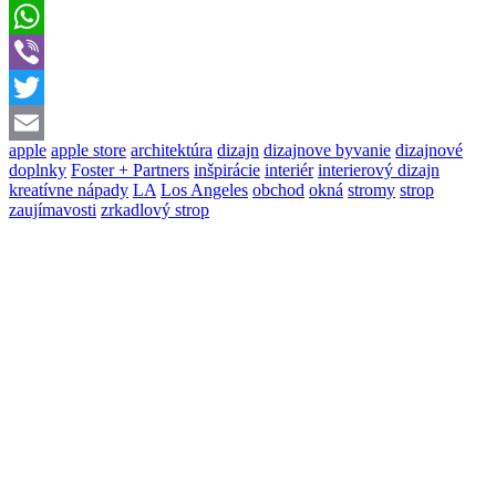
Messenger
WhatsApp
Viber
Twitter
apple
apple store
architektúra
dizajn
dizajnove byvanie
dizajnové
Email
doplnky
Foster + Partners
inšpirácie
interiér
interierový dizajn
kreatívne nápady
LA
Los Angeles
obchod
okná
stromy
strop
zaujímavosti
zrkadlový strop