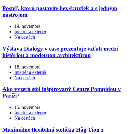
Posteľ, ktorú postavíte bez skrutiek a s jedným
nástrojom
19. novembra
Interiér a exteriér
Na cestách
Výstava Dialógy v čase prezentuje vzťah medzi
históriou a modernou architektúrou
18. novembra
Interiér a exteriér
Na cestách
Ako vyzerá stôl inšpirovaný Centre Pompidou v
Paríži?
15. novembra
Interiér a exteriér
Na cestách
Maximálne flexibilná stolička Håg Tion z