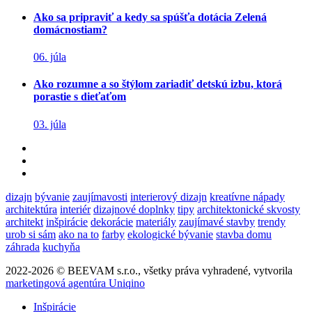
Ako sa pripraviť a kedy sa spúšťa dotácia Zelená
domácnostiam?
06. júla
Ako rozumne a so štýlom zariadiť detskú izbu, ktorá
porastie s dieťaťom
03. júla
dizajn
bývanie
zaujímavosti
interierový dizajn
kreatívne nápady
architektúra
interiér
dizajnové doplnky
tipy
architektonické skvosty
architekt
inšpirácie
dekorácie
materiály
zaujímavé stavby
trendy
urob si sám
ako na to
farby
ekologické bývanie
stavba domu
záhrada
kuchyňa
2022-2026 © BEEVAM s.r.o., všetky práva vyhradené, vytvorila
marketingová agentúra Uniqino
Inšpirácie