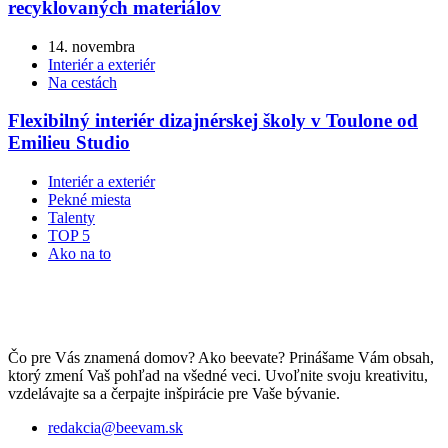
recyklovaných materiálov
14. novembra
Interiér a exteriér
Na cestách
Flexibilný interiér dizajnérskej školy v Toulone od
Emilieu Studio
Interiér a exteriér
Pekné miesta
Talenty
TOP 5
Ako na to
Čo pre Vás znamená domov? Ako beevate? Prinášame Vám obsah,
ktorý zmení Vaš pohľad na všedné veci. Uvoľnite svoju kreativitu,
vzdelávajte sa a čerpajte inšpirácie pre Vaše bývanie.
redakcia@beevam.sk