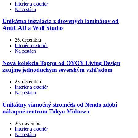
Interiér a exteriér
Na cestách
Unikátna inštalácia z drevených laminátov od
AntiCAD a Wolf Studio
26. decembra
Interiér a exteriér
Na cestách
Nová kolekcia Toppu od OYOY Living Design
zaujme jednoduchým severským vzhľadom
23. decembra
Interiér a exteriér
Na cestách
Unikátny vianočný stromček od Nendo zdobí
nákupné centrum Tokyo Midtown
20. novembra
Interiér a exteriér
Na cestách