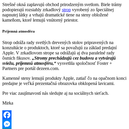
Strešné okná zaplavujú obchod prirodzeným svetlom. Biele trámy
podopierajú rozsiahly zrkadlový
strop
vyrobený zo špeciálnej
napnutej látky a vrhajú dramatické tiene na steny obložené
kameňom, ktoré lemujú vnútorný priestor.
Príjemná atmosféra
Strop odráža rady svetlých drevených stolov pripravených na
konzultácie o produktoch, ktoré sa považujú za základ predajní
Apple. V zrkadlovom strope sa odrážajú aj dva paralelné rady
ôsmich fikusov.
„Stromy prechádzajú cez budovu a vytvárajú
sviežu, príjemnú atmosféru,“
vysvetlila spoločnosť Foster +
Partners pre portál dezeen.com.
Kamenné steny lemujú produkty Apple, zatiaľ čo na opačnom konci
predajne je veľká prezentačná obrazovka obklopená lavicami.
Pre viac zaujímavostí nás sledujte aj na sociálnych sieťach.
Mirka
Facebook