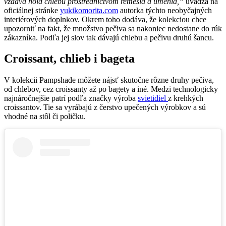
vzdáva hold chlebu prostredníctvom remesla a umenia,“
uvádza na
oficiálnej stránke
yukikomorita.com
autorka týchto neobyčajných
interiérových doplnkov. Okrem toho dodáva, že kolekciou chce
upozorniť na fakt, že množstvo pečiva sa nakoniec nedostane do rúk
zákazníka. Podľa jej slov tak dávajú chlebu a pečivu druhú šancu.
Croissant, chlieb i bageta
V kolekcii Pampshade môžete nájsť skutočne rôzne druhy pečiva,
od chlebov, cez croissanty až po bagety a iné. Medzi technologicky
najnáročnejšie patrí podľa značky výroba
svietidiel
z krehkých
croissantov. Tie sa vyrábajú z čerstvo upečených výrobkov a sú
vhodné na stôl či poličku.