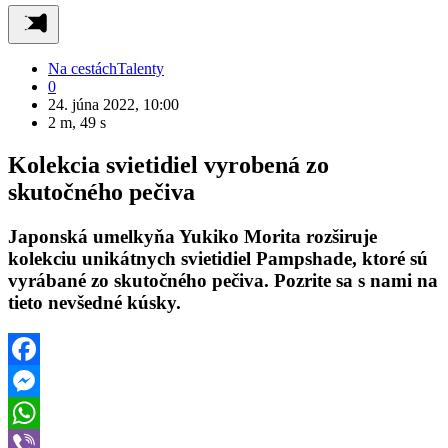
Na cestách
Talenty
0
24. júna 2022, 10:00
2 m, 49 s
Kolekcia svietidiel vyrobená zo
skutočného pečiva
Japonská umelkyňa Yukiko Morita rozširuje
kolekciu unikátnych svietidiel Pampshade, ktoré sú
vyrábané zo skutočného pečiva. Pozrite sa s nami na
tieto nevšedné kúsky.
Facebook
Messenger
WhatsApp