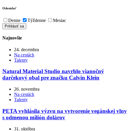
Odosielať
Denne
Týždenne
Mesiac
Najnovšie
24. decembra
Na cestách
Talenty
Natural Material Studio navrhlo vianočný
darčekový obal pre značku Calvin Klein
26. novembra
Na cestách
Talenty
PETA vyhlásila výzvu na vytvorenie vegánskej vlny
s odmenou milión dolárov
31. októbra