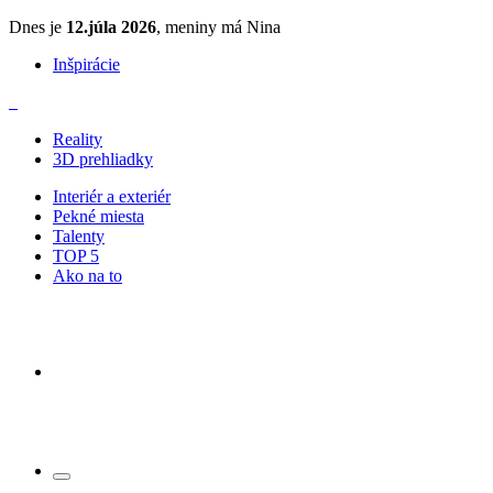
Dnes je
12.júla 2026
, meniny má Nina
Inšpirácie
Reality
3D prehliadky
Interiér a exteriér
Pekné miesta
Talenty
TOP 5
Ako na to