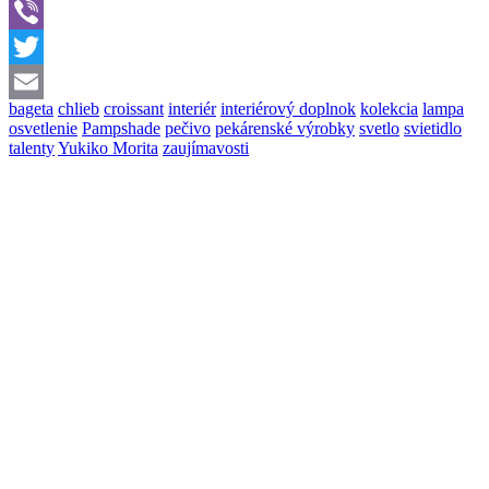
WhatsApp
Viber
Twitter
bageta
chlieb
croissant
interiér
interiérový doplnok
kolekcia
lampa
Email
osvetlenie
Pampshade
pečivo
pekárenské výrobky
svetlo
svietidlo
talenty
Yukiko Morita
zaujímavosti