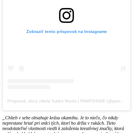
Zobraziť tento príspevok na Instagrame
Príspevok, ktorý zdieľa Yukiko Morita | PAMPSHADE (@pampshade)
„Chlieb v sebe obsahuje krásu okamihu. Je to niečo, čo nikdy
neprestane hriať pri srdci tých, ktorí ho držia v rukách. Tieto
neodolateľné vlastnosti viedli k založeniu kreatívnej značky, ktorá