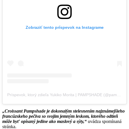
Zobraziť tento príspevok na Instagrame
Príspevok, ktorý zdieľa Yukiko Morita | PAMPSHADE (@pampshade)
„Croissant Pampshade je dokonalým stelesnením najznámejšieho
francúzskeho pečiva so svojim jemným leskom, ktorého odtieň
môže byť opísaný jedine ako maslový a sýty,“
uvádza spomínaná
stránka.