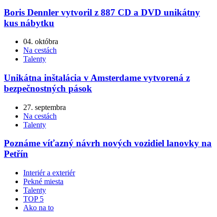
Boris Dennler vytvoril z 887 CD a DVD unikátny
kus nábytku
04. októbra
Na cestách
Talenty
Unikátna inštalácia v Amsterdame vytvorená z
bezpečnostných pások
27. septembra
Na cestách
Talenty
Poznáme víťazný návrh nových vozidiel lanovky na
Petřín
Interiér a exteriér
Pekné miesta
Talenty
TOP 5
Ako na to