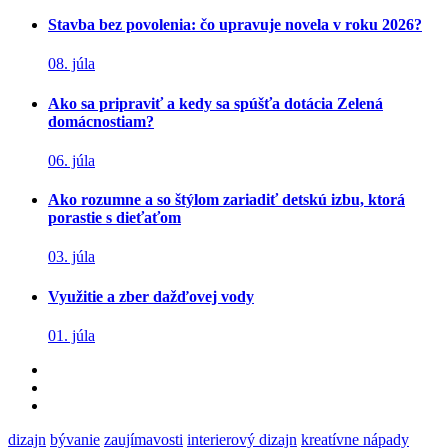
Stavba bez povolenia: čo upravuje novela v roku 2026?
08. júla
Ako sa pripraviť a kedy sa spúšťa dotácia Zelená
domácnostiam?
06. júla
Ako rozumne a so štýlom zariadiť detskú izbu, ktorá
porastie s dieťaťom
03. júla
Využitie a zber dažďovej vody
01. júla
dizajn
bývanie
zaujímavosti
interierový dizajn
kreatívne nápady