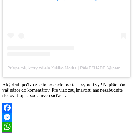
Príspevok, ktorý zdieľa Yukiko Morita | PAMPSHADE (@pampshade)
Aký druh pečiva z tejto kolekcie by ste si vybrali vy? Napíšte nám
váš názor do komentárov. Pre viac zaujímavostí nás nezabudnite
sledovať aj na sociálnych sieťach.
Facebook
Messenger