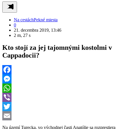
Na cestách
Pekné miesta
0
21. decembra 2019, 13:46
2 m, 27 s
Kto stojí za jej tajomnými kostolmi v
Cappadocii?
Facebook
Messenger
WhatsApp
Viber
Twitter
Email
Na území Turecka, vo východnej časti Anatólie sa rozprestiera