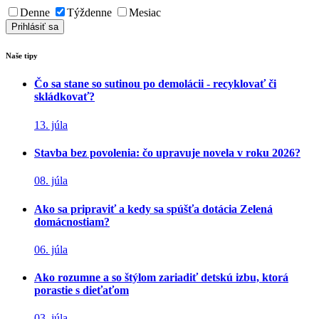
Denne
Týždenne
Mesiac
Naše tipy
Čo sa stane so sutinou po demolácii - recyklovať či
skládkovať?
13. júla
Stavba bez povolenia: čo upravuje novela v roku 2026?
08. júla
Ako sa pripraviť a kedy sa spúšťa dotácia Zelená
domácnostiam?
06. júla
Ako rozumne a so štýlom zariadiť detskú izbu, ktorá
porastie s dieťaťom
03. júla