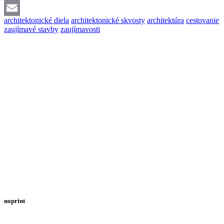
Twitter
architektonické diela
architektonické skvosty
architektúra
cestovanie
Email
zaujímavé stavby
zaujímavosti
noprint