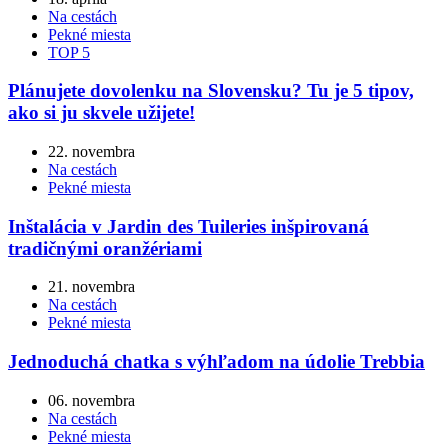
Na cestách
Pekné miesta
TOP 5
Plánujete dovolenku na Slovensku? Tu je 5 tipov,
ako si ju skvele užijete!
22. novembra
Na cestách
Pekné miesta
Inštalácia v Jardin des Tuileries inšpirovaná
tradičnými oranžériami
21. novembra
Na cestách
Pekné miesta
Jednoduchá chatka s výhľadom na údolie Trebbia
06. novembra
Na cestách
Pekné miesta