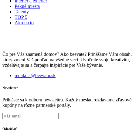
Interiér a exteriér
Pekné miesta
Talenty
TOP 5
Ako na to
Čo pre Vás znamená domov? Ako beevate? Prinášame Vám obsah,
ktorý zmení Vaš pohľad na všedné veci. Uvoľnite svoju kreativitu,
vzdelávajte sa a čerpajte inšpirácie pre Vaše bývanie.
redakcia@beevam.sk
Newsletter
Prihláste sa k odberu newslettra. Každý mesiac rozdávame zľavové
kupóny na rôzne partnerské portály.
Odosielať