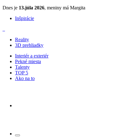
Dnes je
13.júla 2026
, meniny má Margita
Inšpirácie
Reality
3D prehliadky
Interiér a exteriér
Pekné miesta
Talenty
TOP 5
Ako na to