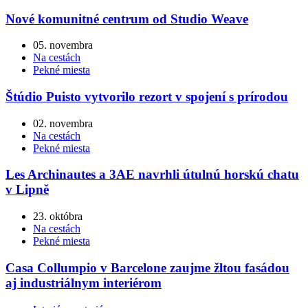
Nové komunitné centrum od Studio Weave
05. novembra
Na cestách
Pekné miesta
Štúdio Puisto vytvorilo rezort v spojení s prírodou
02. novembra
Na cestách
Pekné miesta
Les Archinautes a 3AE navrhli útulnú horskú chatu
v Lipně
23. októbra
Na cestách
Pekné miesta
Casa Collumpio v Barcelone zaujme žltou fasádou
aj industriálnym interiérom