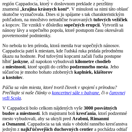
región Cappadocia, ktorý v doslovnom preklade z perzštiny
znamená „
krajina krásnych koní“
. V minulosti sa nimi táto oblasť
skutočne vyznačovala. Dnes si ju spájame s tak charakteristickým
pohľadom, na množstvo netradične tvarovaných
tufových vežičiek
a kopcov. Tie vznikli v dôsledku
sopečných erupcií
. Vytvorili sa
nánosy lávy a sopečného popola, ktoré postupom času okresávali
poveternostné podmienky.
No nebola to len príroda, ktorá menila tvar sopečných nánosov.
Cappadocia patrí k miestam, kde ľudská ruka pridala prírodnému
úkazu na hodnote. Pod tufovými kopcami začali ľudia postupne
hĺbiť
jaskyne
, až napokon vybudovali
kilometre chodieb
a
miestností
, ktoré spojili do celého
podzemného mesta
. Jeho
súčasťou je mnoho bohato zdobených
kaplniek, kláštorov
a kostolov
.
Páčia sa vám miesta, ktoré tvoril človek v spojení s prírodou?
Prečítajte si naše články o
koncertnej sále v balvane
,
či o
čarovnej
veži Scola
.
V Cappadocii bolo celkom nájdených vyše
3000 posvätných
budov a miestností
. Ich majstrami boli
kresťania
, ktorí podzemné
mesto vybudovali, aby sa ukryli pred
Arabmi, Rimanmi
a Osmanmi
. Cappadocia sa tak stala v období ranného kresťanstva
jedným z
najkľúčovejších duchovných centier
a pochádza odtiaľ