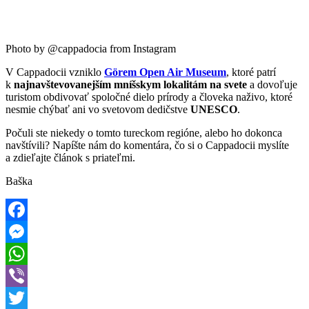
Photo by @cappadocia from Instagram
V Cappadocii vzniklo
Görem Open Air Museum
, ktoré patrí
k
najnavštevovanejším mníšskym lokalitám na svete
a dovoľuje
turistom obdivovať spoločné dielo prírody a človeka naživo, ktoré
nesmie chýbať ani vo svetovom dedičstve
UNESCO
.
Počuli ste niekedy o tomto tureckom regióne, alebo ho dokonca
navštívili? Napíšte nám do komentára, čo si o Cappadocii myslíte
a zdieľajte článok s priateľmi.
Baška
Facebook
Messenger
WhatsApp
Viber