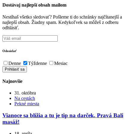
Dostávaj najlepší obsah mailom
Nestíhaš všetko sledovať? Pošleme ti do schránky najčítanejší a
najlepší obsah. Žiadny spam. Kedykoľvek sa môžeš z odberu
odhlásiť.
Odosielať
Denne
Týždenne
Mesiac
Najnovšie
31. októbra
Na cestách
Pekné miesta
Vianoce sa blížia a tu je tip na darček. Pravá Bali
masáž!
18. apríla