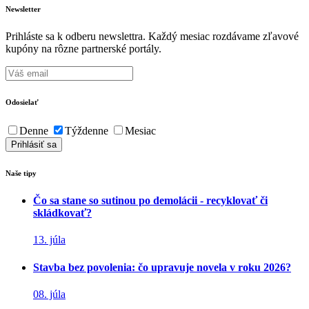
Newsletter
Prihláste sa k odberu newslettra. Každý mesiac rozdávame zľavové
kupóny na rôzne partnerské portály.
Odosielať
Denne
Týždenne
Mesiac
Naše tipy
Čo sa stane so sutinou po demolácii - recyklovať či
skládkovať?
13. júla
Stavba bez povolenia: čo upravuje novela v roku 2026?
08. júla