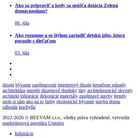
Ako sa pripraviť a kedy sa spúšťa dotácia Zelená
domácnostiam?
06. júla
Ako rozumne a so štýlom zariadiť detskú izbu, ktorá
porastie s dieťaťom
03. júla
dizajn
bývanie
zaujímavosti
interierový dizajn
kreatívne nápady
architektúra
interiér
dizajnové doplnky
tipy
architektonické skvosty
architekt
inšpirácie
dekorácie
materiály
zaujímavé stavby
trendy
urob si sám
ako na to
farby
ekologické bývanie
stavba domu
záhrada
kuchyňa
2022-2026 © BEEVAM s.r.o., všetky práva vyhradené, vytvorila
marketingová agentúra Uniqino
Inšpirácie