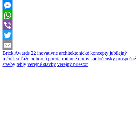
Facebook
Messenger
WhatsApp
Viber
Twitter
Brick Awards 22
inovatívne architektonické koncepty
jubilejný
Email
ročník súťaže
odborná porota
rodinné domy
spoločensky prospešné
stavby
tehly
verejné stavby
verejný priestor