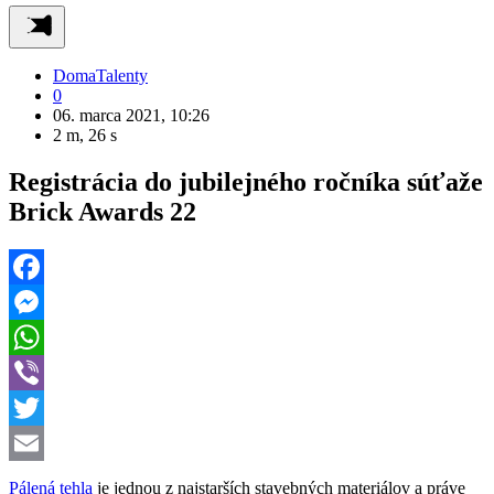
Doma
Talenty
0
06. marca 2021, 10:26
2 m, 26 s
Registrácia do jubilejného ročníka súťaže
Brick Awards 22
Facebook
Messenger
WhatsApp
Viber
Twitter
Email
Pálená tehla
je jednou z najstarších stavebných materiálov a práve