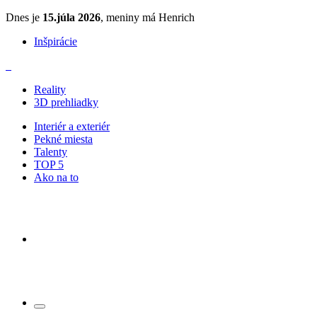
Dnes je
15.júla 2026
, meniny má Henrich
Inšpirácie
Reality
3D prehliadky
Interiér a exteriér
Pekné miesta
Talenty
TOP 5
Ako na to