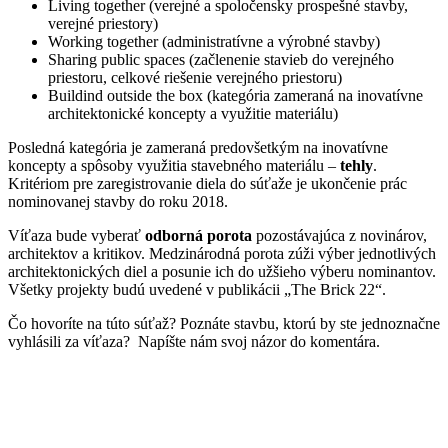
Living together (verejné a spoločensky prospešné stavby,
verejné priestory)
Working together (administratívne a výrobné stavby)
Sharing public spaces (začlenenie stavieb do verejného
priestoru, celkové riešenie verejného priestoru)
Buildind outside the box (kategória zameraná na inovatívne
architektonické koncepty a využitie materiálu)
Posledná kategória je zameraná predovšetkým na inovatívne
koncepty a spôsoby využitia stavebného materiálu –
tehly
.
Kritériom pre zaregistrovanie diela do súťaže je ukončenie prác
nominovanej stavby do roku 2018.
Víťaza bude vyberať
odborná porota
pozostávajúca z novinárov,
architektov a kritikov. Medzinárodná porota zúži výber jednotlivých
architektonických diel a posunie ich do užšieho výberu nominantov.
Všetky projekty budú uvedené v publikácii „The Brick 22“.
Čo hovoríte na túto súťaž? Poznáte stavbu, ktorú by ste jednoznačne
vyhlásili za víťaza? Napíšte nám svoj názor do komentára.