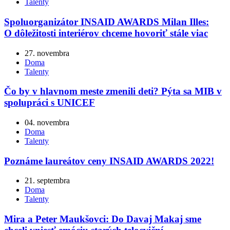
Talenty
Spoluorganizátor INSAID AWARDS Milan Illes:
O dôležitosti interiérov chceme hovoriť stále viac
27. novembra
Doma
Talenty
Čo by v hlavnom meste zmenili deti? Pýta sa MIB v
spolupráci s UNICEF
04. novembra
Doma
Talenty
Poznáme laureátov ceny INSAID AWARDS 2022!
21. septembra
Doma
Talenty
Mira a Peter Maukšovci: Do Davaj Makaj sme