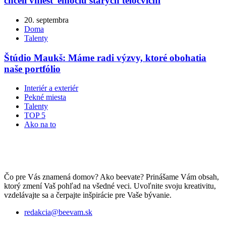
chceli vniesť emóciu starých telocviční
20. septembra
Doma
Talenty
Štúdio Maukš: Máme radi výzvy, ktoré obohatia
naše portfólio
Interiér a exteriér
Pekné miesta
Talenty
TOP 5
Ako na to
Čo pre Vás znamená domov? Ako beevate? Prinášame Vám obsah,
ktorý zmení Vaš pohľad na všedné veci. Uvoľnite svoju kreativitu,
vzdelávajte sa a čerpajte inšpirácie pre Vaše bývanie.
redakcia@beevam.sk