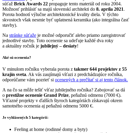
súťaž
Brick Awards 22
propaguje tento materiál od roku 2004.
Možnosť prihlásiť sa majú slovenskí architekti do
8. apríla 2021
.
Porota hodnotí výlučne architektonické kvality diela. V týchto
skvostoch však nesmie byť uplatnená keramika (ako integrálna časť
stavby).
Na
stránke súťaže
je možné odporučiť alebo priamo zaregistrovať
jednotlivé stavby. Toto ocenenie sa udeľuje každé dva roky
a aktuálny ročník je
jubilejný – desiaty
!
Aké sú ocenenia?
V minulom ročníku vyberala porota z
takmer 644 projektov z 55
krajín sveta
. Ak vás zaujímajú víťazi z predchádzajúce ročníka,
odporúčame vám pozrieť si
ocenených a prečítať si aj tento článok.
A na čo sa môže tešiť víťaz jubilejného ročníka? Zabojovať sa dá
o
prestížne ocenenie Grand
Prize
, peňažnú odmenu (7000 €).
Víťazné projekty v ďalších štyroch kategóriách získavajú okrem
samotného ocenenia aj peňažnú odmenu 5000 €.
Je vyhlásených 5 kategórií:
Feeling at home (rodinné domy a byty)