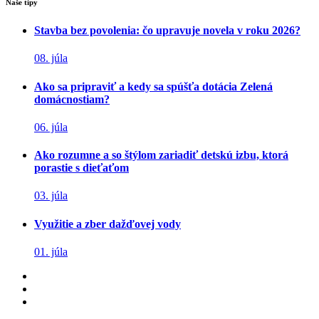
Naše tipy
Stavba bez povolenia: čo upravuje novela v roku 2026?
08. júla
Ako sa pripraviť a kedy sa spúšťa dotácia Zelená
domácnostiam?
06. júla
Ako rozumne a so štýlom zariadiť detskú izbu, ktorá
porastie s dieťaťom
03. júla
Využitie a zber dažďovej vody
01. júla