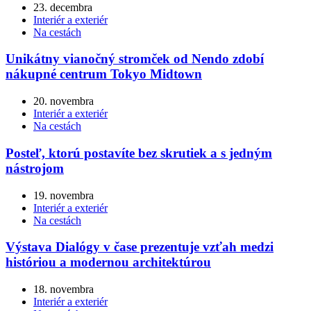
23. decembra
Interiér a exteriér
Na cestách
Unikátny vianočný stromček od Nendo zdobí
nákupné centrum Tokyo Midtown
20. novembra
Interiér a exteriér
Na cestách
Posteľ, ktorú postavíte bez skrutiek a s jedným
nástrojom
19. novembra
Interiér a exteriér
Na cestách
Výstava Dialógy v čase prezentuje vzťah medzi
históriou a modernou architektúrou
18. novembra
Interiér a exteriér