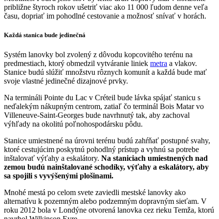
približne štyroch rokov ušetriť viac ako 11 000 ľudom denne veľa
času, dopriať im pohodlné cestovanie a možnosť snívať v horách.
Každá stanica bude jedinečná
Systém lanovky bol zvolený z dôvodu kopcovitého terénu na
predmestiach, ktorý obmedzil vytváranie liniek
metra
a vlakov.
Stanice budú slúžiť množstvu rôznych komunít a každá bude mať
svoje vlastné jedinečné dizajnové prvky.
Na termináli Pointe du Lac v Créteil bude lávka spájať stanicu s
neďalekým nákupným centrom, zatiaľ čo terminál Bois Matar vo
Villeneuve-Saint-Georges bude navrhnutý tak, aby zachoval
výhľady na okolitú poľnohospodársku pôdu.
Stanice umiestnené na úrovni terénu budú zahŕňať postupné svahy,
ktoré cestujúcim poskytnú pohodlný prístup a vyhnú sa potrebe
inštalovať výťahy a eskalátory.
Na staniciach umiestnených nad
zemou budú nainštalované schodíky, výťahy a eskalátory, aby
sa spojili s vyvýšenými plošinami.
Mnohé mestá po celom svete zaviedli mestské lanovky ako
alternatívu k pozemným alebo podzemným dopravným sieťam. V
roku 2012 bola v Londýne otvorená lanovka cez rieku Temža, ktorú
navrhol Wilkinson Eyre.