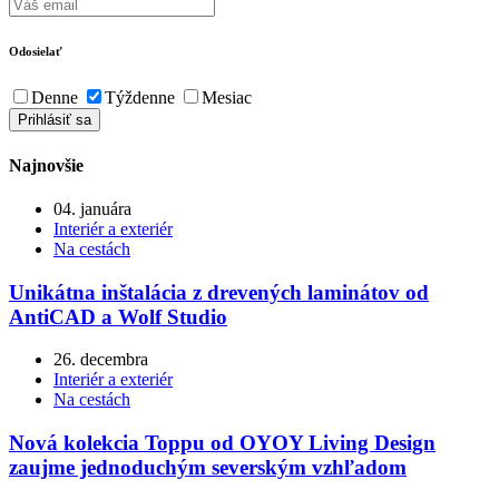
Odosielať
Denne
Týždenne
Mesiac
Najnovšie
04. januára
Interiér a exteriér
Na cestách
Unikátna inštalácia z drevených laminátov od
AntiCAD a Wolf Studio
26. decembra
Interiér a exteriér
Na cestách
Nová kolekcia Toppu od OYOY Living Design
zaujme jednoduchým severským vzhľadom