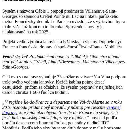
Systém s názvom Câble 1 prepojí predmestie Villeneuve-Saint-
Georges so stanicou Créteil Pointe du Lac na linke 8 parížskeho
metra. Francúzsky denník Le Parisien uviedol, že s výstavbou by sa
malo začať už koncom tohto roka. Spustenie lanovky je
naplánované na rok 2025.
Projekt vedie výrobca lanoviek a lyžiarskych vlekov Doppelmayr
France a francúzska dopravná spoločnosť Île-de-France Mobilités.
Vedeli ste, že?
Po dokončení bude trať dlhá 4,5 kilometra a bude
mať päť staníc v Créteil, Limeil-Brévannes, Valentone a Villeneuve-
Saint-Georges.
Celkovo sa na trase vybuduje 33 stožiarov v tvare Y a V na podporu
trolejového vedenia lanovky. Každá kabína pojme desať
cestujúcich, pričom sa očakáva, že systém prepraví v najrušnejších
časoch zhruba 1 600 ľudí za hodinu.
„V regióne Île-de-France a departemente Val-de-Marne sa v roku
2016 rozhodli pridať nový inovatívny nástroj pre riešenie
verejnej
dopravy
, ktorý ponúka obyvateľom Île-de-France na svojej sieti
prvú linku mestskej lanovej dopravy v regióne,“
povedal podľa
portálu dezeen.com Laurent Probst, generálny riaditeľ IDF
Mobilités. Podľa jeho slov by tento druh dopravy mal v horizonte