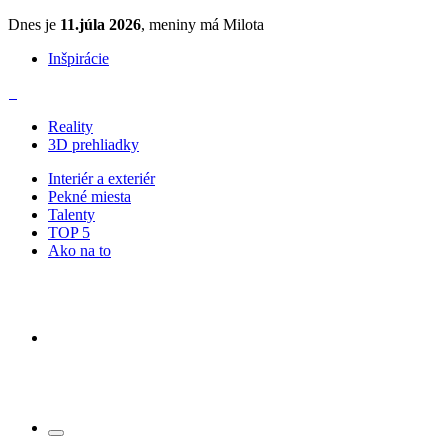
Dnes je
11.júla 2026
, meniny má Milota
Inšpirácie
Reality
3D prehliadky
Interiér a exteriér
Pekné miesta
Talenty
TOP 5
Ako na to