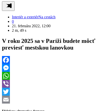
Interiér a exteriér
Na cestách
0
21. februára 2022, 12:00
2 m, 49 s
V roku 2025 sa v Paríži budete môcť
previesť mestskou lanovkou
Facebook
Messenger
WhatsApp
Viber
Twitter
Email
Efektívna alternatíva dopravy