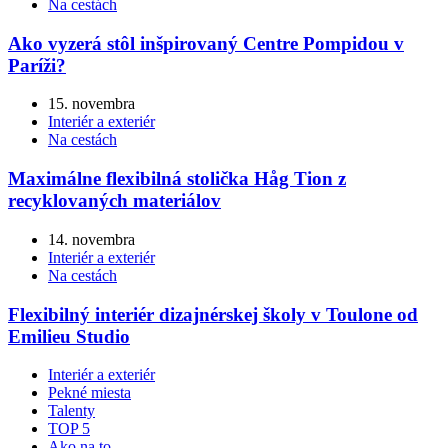
Na cestách
Ako vyzerá stôl inšpirovaný Centre Pompidou v
Paríži?
15. novembra
Interiér a exteriér
Na cestách
Maximálne flexibilná stolička Håg Tion z
recyklovaných materiálov
14. novembra
Interiér a exteriér
Na cestách
Flexibilný interiér dizajnérskej školy v Toulone od
Emilieu Studio
Interiér a exteriér
Pekné miesta
Talenty
TOP 5
Ako na to