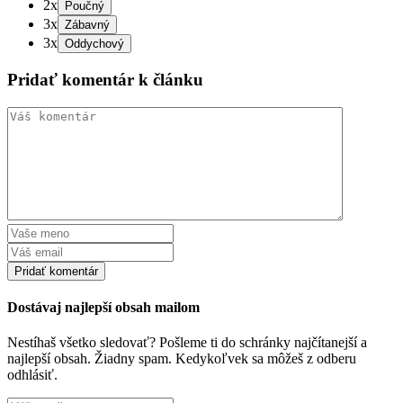
2x
3x
3x
Pridať komentár k článku
Dostávaj najlepší obsah mailom
Nestíhaš všetko sledovať? Pošleme ti do schránky najčítanejší a
najlepší obsah. Žiadny spam. Kedykoľvek sa môžeš z odberu
odhlásiť.