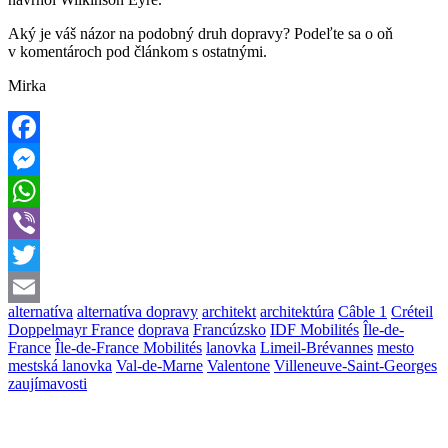
Aký je váš názor na podobný druh dopravy? Podeľte sa o oň
v komentároch pod článkom s ostatnými.
Mirka
Facebook
Messenger
WhatsApp
Viber
Twitter
alternatíva
alternatíva dopravy
architekt
architektúra
Câble 1
Créteil
Email
Doppelmayr France
doprava
Francúzsko
IDF Mobilités
Île-de-
France
Île-de-France Mobilités
lanovka
Limeil-Brévannes
mesto
mestská lanovka
Val-de-Marne
Valentone
Villeneuve-Saint-Georges
zaujímavosti