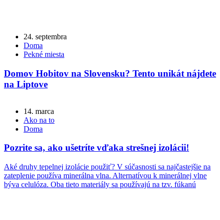
24. septembra
Doma
Pekné miesta
Domov Hobitov na Slovensku? Tento unikát nájdete
na Liptove
14. marca
Ako na to
Doma
Pozrite sa, ako ušetríte vďaka strešnej izolácii!
Aké druhy tepelnej izolácie použiť? V súčasnosti sa najčastejšie na
zateplenie používa minerálna vlna. Alternatívou k minerálnej vlne
býva celulóza. Oba tieto materiály sa používajú na tzv. fúkanú