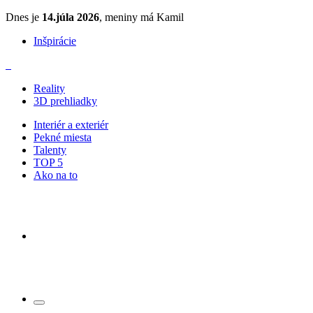
Dnes je
14.júla 2026
, meniny má Kamil
Inšpirácie
Reality
3D prehliadky
Interiér a exteriér
Pekné miesta
Talenty
TOP 5
Ako na to