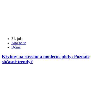
31. júla
Ako na to
Doma
Krytiny na strechu a moderné ploty: Poznáte
súčasné trendy?