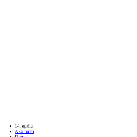
14. apríla
Ako na to
Doma