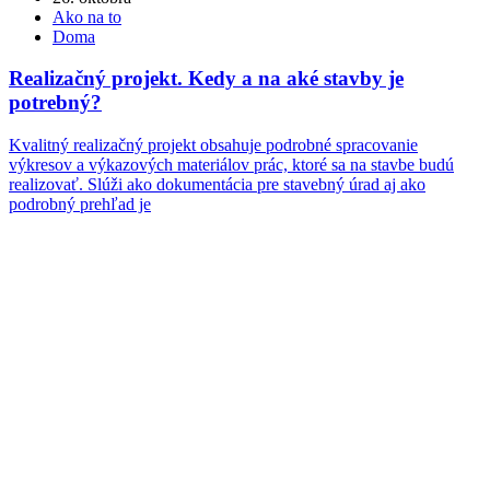
Ako na to
Doma
Realizačný projekt. Kedy a na aké stavby je
potrebný?
Kvalitný realizačný projekt obsahuje podrobné spracovanie
výkresov a výkazových materiálov prác, ktoré sa na stavbe budú
realizovať. Slúži ako dokumentácia pre stavebný úrad aj ako
podrobný prehľad je