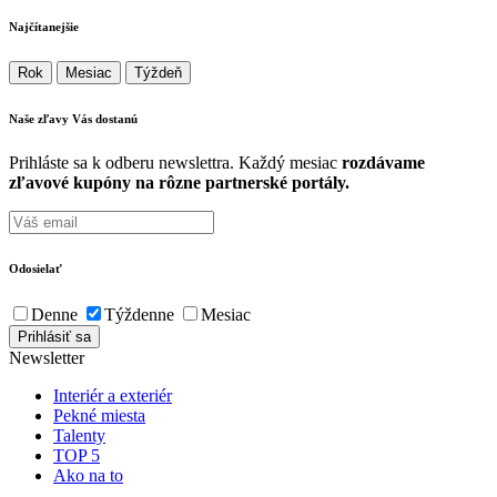
Najčítanejšie
Rok
Mesiac
Týždeň
Naše zľavy Vás
dostanú
Prihláste sa k odberu newslettra. Každý mesiac
rozdávame
zľavové kupóny na rôzne partnerské portály.
Odosielať
Denne
Týždenne
Mesiac
Newsletter
Interiér a exteriér
Pekné miesta
Talenty
TOP 5
Ako na to