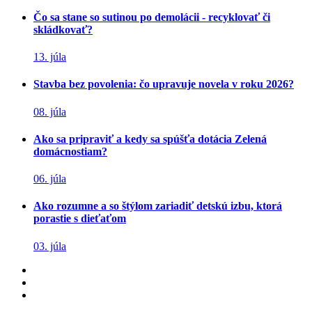
Čo sa stane so sutinou po demolácii - recyklovať či
skládkovať?
13. júla
Stavba bez povolenia: čo upravuje novela v roku 2026?
08. júla
Ako sa pripraviť a kedy sa spúšťa dotácia Zelená
domácnostiam?
06. júla
Ako rozumne a so štýlom zariadiť detskú izbu, ktorá
porastie s dieťaťom
03. júla