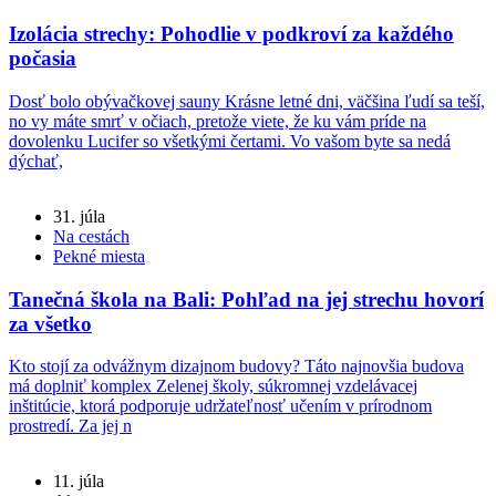
Izolácia strechy: Pohodlie v podkroví za každého
počasia
Dosť bolo obývačkovej sauny Krásne letné dni, väčšina ľudí sa teší,
no vy máte smrť v očiach, pretože viete, že ku vám príde na
dovolenku Lucifer so všetkými čertami. Vo vašom byte sa nedá
dýchať,
31. júla
Na cestách
Pekné miesta
Tanečná škola na Bali: Pohľad na jej strechu hovorí
za všetko
Kto stojí za odvážnym dizajnom budovy? Táto najnovšia budova
má doplniť komplex Zelenej školy, súkromnej vzdelávacej
inštitúcie, ktorá podporuje udržateľnosť učením v prírodnom
prostredí. Za jej n
11. júla