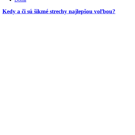
Kedy a či sú šikmé strechy najlepšou voľbou?