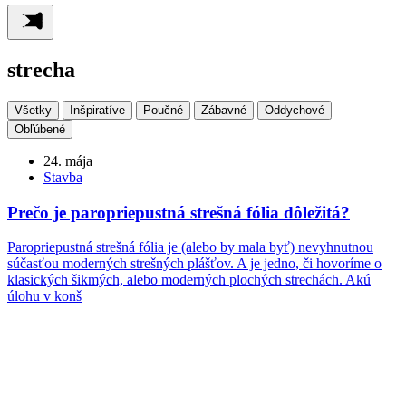
strecha
Všetky
Inšpiratíve
Poučné
Zábavné
Oddychové
Obľúbené
24. mája
Stavba
Prečo je paropriepustná strešná fólia dôležitá?
Paropriepustná strešná fólia je (alebo by mala byť) nevyhnutnou
súčasťou moderných strešných plášťov. A je jedno, či hovoríme o
klasických šikmých, alebo moderných plochých strechách. Akú
úlohu v konš