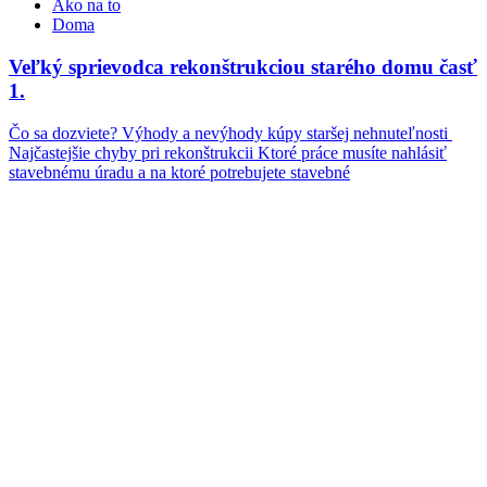
Ako na to
Doma
Veľký sprievodca rekonštrukciou starého domu časť
1.
Čo sa dozviete? Výhody a nevýhody kúpy staršej nehnuteľnosti
Najčastejšie chyby pri rekonštrukcii Ktoré práce musíte nahlásiť
stavebnému úradu a na ktoré potrebujete stavebné