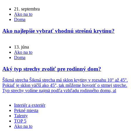
21. septembra
Ako na to
Doma
Ako najlepšie vybrať vhodnú strešnú krytinu?
13. júna
Ako na to
Doma
Aký typ strechy zvoliť pre rodinný dom?
Šikmá strecha Šikmá strecha má sklon krytiny v rozsahu 10° až 45°.
Pokiaľ je sklon väčší ako 45°, tak môžeme hovoriť o strmej streche.
Typ strechy volíme najmä podľa vzhľadu rodinného domu, al
Interiér a exteriér
Pekné miesta
Talenty
TOP 5
Ako na to