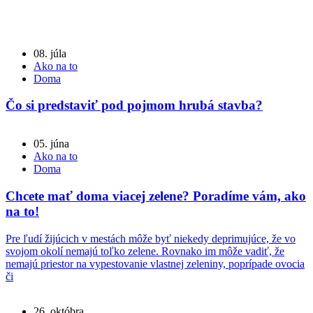
08. júla
Ako na to
Doma
Čo si predstaviť pod pojmom hrubá stavba?
05. júna
Ako na to
Doma
Chcete mať doma viacej zelene? Poradíme vám, ako
na to!
Pre ľudí žijúcich v mestách môže byť niekedy deprimujúce, že vo
svojom okolí nemajú toľko zelene. Rovnako im môže vadiť, že
nemajú priestor na vypestovanie vlastnej zeleniny, poprípade ovocia
či
26. októbra