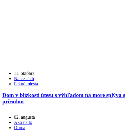
11. októbra
Na cestách
Pekné miesta
Dom v blízkosti útesu s výhľadom na more splýva s
prírodou
02. augusta
Ako na to
Doma